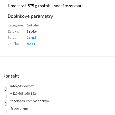
Hmotnost: 575 g (batoh + vodní rezervoár)
Doplňkové parametry
Kategorie
:
Batohy
Záruka
:
2 roky
Barva
:
Černá
Značka
:
MAX1
Z
á
p
a
Kontakt
t
info
@
4sport.cz
í
+420 603 160 122
facebook.com/4sportvm
4sport_vm/