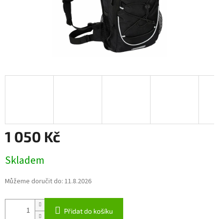
1 050 Kč
Měrná
Skladem
cena:
Můžeme doručit do:
11.8.2026
Přidat do košíku