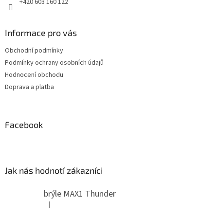
+420 603 160 122
Informace pro vás
Obchodní podmínky
Podmínky ochrany osobních údajů
Hodnocení obchodu
Doprava a platba
Facebook
Jak nás hodnotí zákazníci
brýle MAX1 Thunder
|
Hodnocení produktu je 5 z 5 hvězdiček.