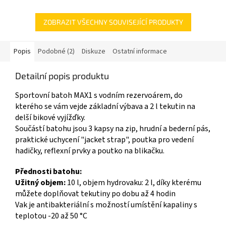
ZOBRAZIT VŠECHNY SOUVISEJÍCÍ PRODUKTY
Popis
Podobné (2)
Diskuze
Ostatní informace
Detailní popis produktu
Sportovní batoh MAX1 s vodním rezervoárem, do
kterého se vám vejde základní výbava a 2 l tekutin na
delší bikové vyjížďky.
Součástí batohu jsou 3 kapsy na zip, hrudní a bederní pás,
praktické uchycení "jacket strap", poutka pro vedení
hadičky, reflexní prvky a poutko na blikačku.
Přednosti batohu:
Užitný objem:
10 l, objem hydrovaku: 2 l, díky kterému
můžete doplňovat tekutiny po dobu až 4 hodin
Vak je antibakteriální s možností umístění kapaliny s
teplotou -20 až 50 °C