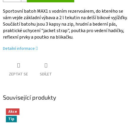
Sportovní batoh MAX1 s vodním rezervoárem, do kterého se
vám vejde základní výbava a 2 l tekutin na delší bikové vyjížďky.
Součástí batohu jsou 3 kapsy na zip, hrudní a bederní pás,
praktické uchycení "jacket strap", poutka pro vedení hadičky,
reflexní prvky a poutko na blikačku.
Detailní informace
ZEPTAT SE
SDÍLET
Související produkty
Akce
Tip