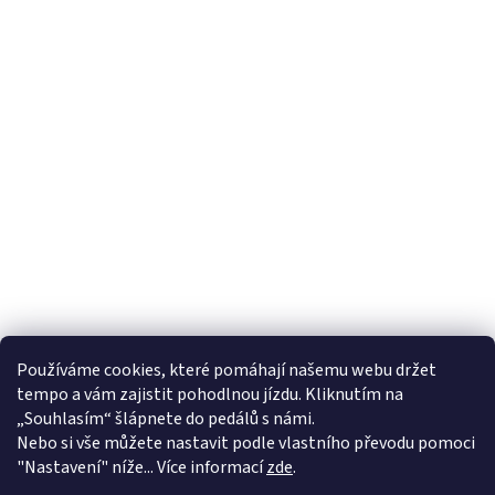
Používáme cookies, které pomáhají našemu webu držet
tempo a vám zajistit pohodlnou jízdu. Kliknutím na
„Souhlasím“ šlápnete do pedálů s námi.
Nebo si vše můžete nastavit podle vlastního převodu pomoci
"Nastavení" níže... Více informací
zde
.