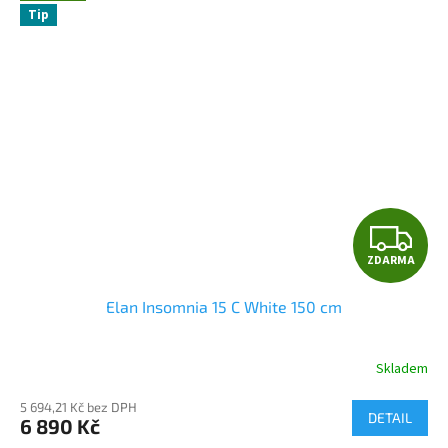
Tip
Z
ZDARMA
D
Elan Insomnia 15 C White 150 cm
A
R
Skladem
M
5 694,21 Kč bez DPH
DETAIL
6 890 Kč