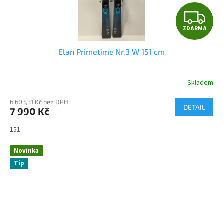
Z
ZDARMA
D
Elan Primetime Nr.3 W 151 cm
A
R
Skladem
M
6 603,31 Kč bez DPH
DETAIL
7 990 Kč
A
151
Novinka
Tip