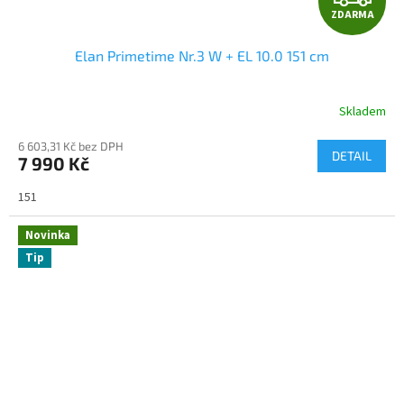
ZDARMA
D
Elan Primetime Nr.3 W + EL 10.0 151 cm
A
R
Skladem
M
6 603,31 Kč bez DPH
DETAIL
7 990 Kč
A
151
Novinka
Tip