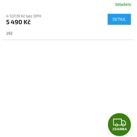
R
Skladem
M
4 537,19 Kč bez DPH
DETAIL
5 490 Kč
A
162
Z
ZDARMA
D