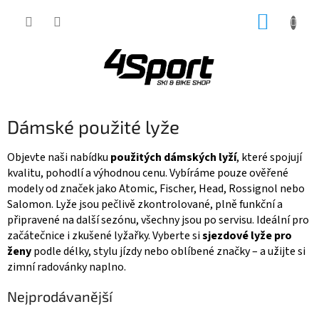
Přejít
NÁKUP
na
obsah
KOŠÍK
Dámské použité lyže
Objevte naši nabídku
použitých dámských lyží
, které spojují
kvalitu, pohodlí a výhodnou cenu. Vybíráme pouze ověřené
modely od značek jako Atomic, Fischer, Head, Rossignol nebo
Salomon. Lyže jsou pečlivě zkontrolované, plně funkční a
připravené na další sezónu, všechny jsou po servisu. Ideální pro
začátečnice i zkušené lyžařky. Vyberte si
sjezdové lyže pro
ženy
podle délky, stylu jízdy nebo oblíbené značky – a užijte si
zimní radovánky naplno.
Nejprodávanější