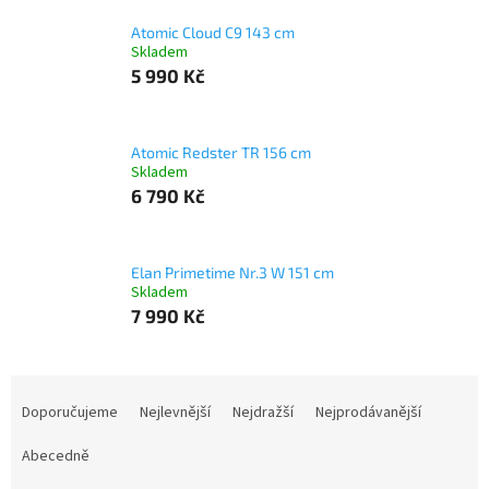
Atomic Cloud C9 143 cm
Skladem
5 990 Kč
Atomic Redster TR 156 cm
Skladem
6 790 Kč
Elan Primetime Nr.3 W 151 cm
Skladem
7 990 Kč
Ř
a
Doporučujeme
Nejlevnější
Nejdražší
Nejprodávanější
z
e
Abecedně
n