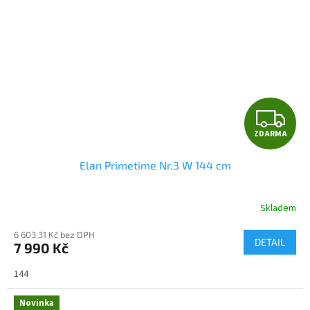
Z
ZDARMA
D
Elan Primetime Nr.3 W 144 cm
A
R
Skladem
M
6 603,31 Kč bez DPH
DETAIL
7 990 Kč
A
144
Novinka