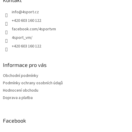
a
Kontakt
r
t
v
info
@
4sport.cz
í
k
y
+420 603 160 122
v
facebook.com/4sportvm
ý
p
4sport_vm/
i
+420 603 160 122
s
u
Informace pro vás
Obchodní podmínky
Podmínky ochrany osobních údajů
Hodnocení obchodu
Doprava a platba
Facebook