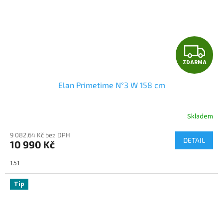
Z
ZDARMA
D
Elan Primetime N°3 W 158 cm
A
R
Skladem
M
9 082,64 Kč bez DPH
DETAIL
10 990 Kč
A
151
Tip