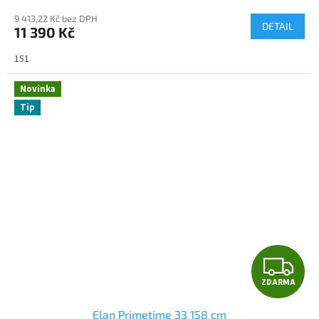
M
9 413,22 Kč bez DPH
DETAIL
11 390 Kč
A
151
Novinka
Tip
Z
ZDARMA
D
Elan Primetime 33 158 cm