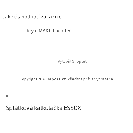
Jak nás hodnotí zákazníci
brýle MAX1 Thunder
|
Hodnocení produktu je 5 z 5 hvězdiček.
Vytvořil Shoptet
Copyright 2026
4sport.cz
. Všechna práva vyhrazena.
×
Splátková kalkulačka ESSOX