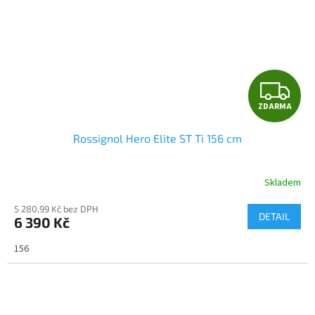
Z
ZDARMA
D
Rossignol Hero Elite ST Ti 156 cm
A
R
Skladem
M
5 280,99 Kč bez DPH
DETAIL
6 390 Kč
A
156