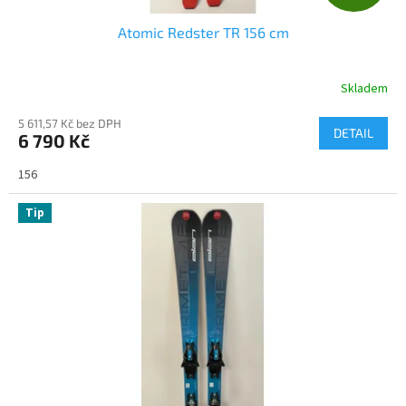
D
Atomic Redster TR 156 cm
A
R
Skladem
M
5 611,57 Kč bez DPH
DETAIL
6 790 Kč
A
156
Tip