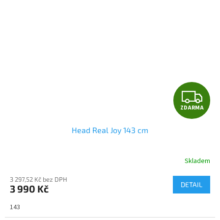
Z
ZDARMA
D
Head Real Joy 143 cm
A
R
Skladem
M
3 297,52 Kč bez DPH
DETAIL
3 990 Kč
A
143