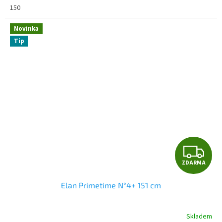
A
150
Novinka
Tip
Z
ZDARMA
D
Elan Primetime N°4+ 151 cm
A
R
Skladem