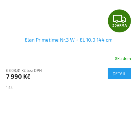
Z
ZDARMA
D
Elan Primetime Nr.3 W + EL 10.0 144 cm
A
R
Skladem
M
6 603,31 Kč bez DPH
DETAIL
7 990 Kč
A
144