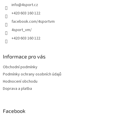
info
@
4sport.cz
í
+420 603 160 122
facebook.com/4sportvm
4sport_vm/
+420 603 160 122
Informace pro vás
Obchodní podmínky
Podmínky ochrany osobních údajů
Hodnocení obchodu
Doprava a platba
Facebook