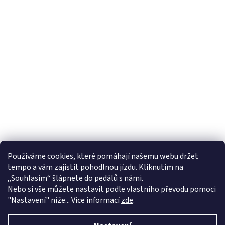
Používáme cookies, které pomáhají našemu webu držet
tempo a vám zajistit pohodlnou jízdu. Kliknutím na
„Souhlasím“ šlápnete do pedálů s námi.
Nebo si vše můžete nastavit podle vlastního převodu pomoci
"Nastavení" níže... Více informací
zde
.