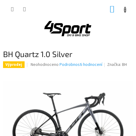
Přejít
NÁKUP
na
obsah
KOŠÍK
BH Quartz 1.0 Silver
Průměrné
Neohodnoceno
Podrobnosti hodnocení
Značka:
BH
Výprodej
hodnocení
produktu
je
0,0
z
5
hvězdiček.