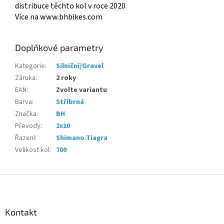
distribuce těchto kol v roce 2020.
Více na www.bhbikes.com
Doplňkové parametry
Kategorie
:
Silniční/Gravel
Záruka
:
2 roky
EAN
:
Zvolte variantu
Barva
:
Stříbrná
Značka
:
BH
Převody
:
2x10
Řazení
:
Shimano Tiagra
Velikost kol
:
700
Z
á
p
a
Kontakt
t