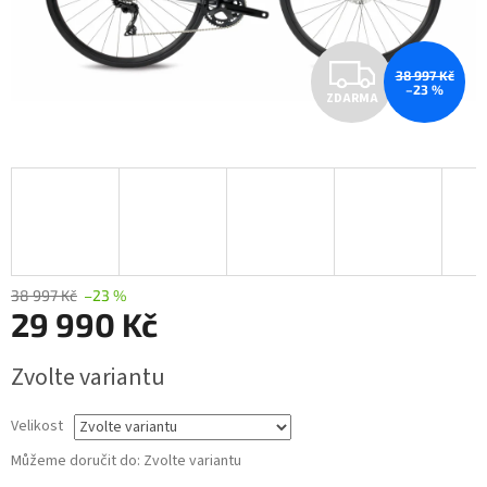
Z
38 997 Kč
–23 %
ZDARMA
D
A
R
M
A
38 997 Kč
–23 %
29 990 Kč
Měrná
Zvolte variantu
cena:
Velikost
Můžeme doručit do:
Zvolte variantu