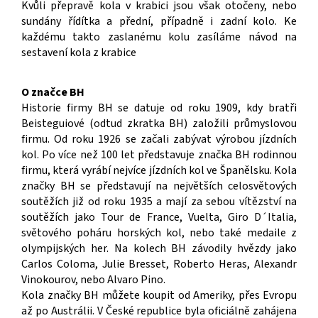
Kvůli přepravě kola v krabici jsou však otočeny, nebo
sundány řídítka a přední, případně i zadní kolo. Ke
každému takto zaslanému kolu zasíláme návod na
sestavení kola z krabice
O značce BH
Historie firmy BH se datuje od roku 1909, kdy bratři
Beisteguiové (odtud zkratka BH) založili průmyslovou
firmu. Od roku 1926 se začali zabývat výrobou jízdních
kol. Po více než 100 let představuje značka BH rodinnou
firmu, která vyrábí nejvíce jízdních kol ve Španělsku. Kola
značky BH se představují na největších celosvětových
soutěžích již od roku 1935 a mají za sebou vítězství na
soutěžích jako Tour de France, Vuelta, Giro D´Italia,
světového poháru horských kol, nebo také medaile z
olympijských her. Na kolech BH závodily hvězdy jako
Carlos Coloma, Julie Bresset, Roberto Heras, Alexandr
Vinokourov, nebo Alvaro Pino.
Kola značky BH můžete koupit od Ameriky, přes Evropu
až po Austrálii. V České republice byla oficiálně zahájena