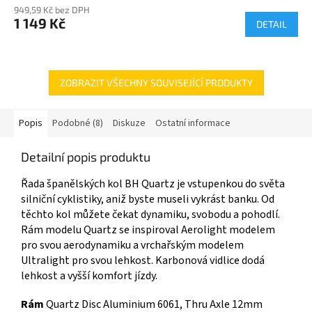
949,59 Kč bez DPH
1 149 Kč
DETAIL
ZOBRAZIT VŠECHNY SOUVISEJÍCÍ PRODUKTY
Popis
Podobné (8)
Diskuze
Ostatní informace
Detailní popis produktu
Řada španělských kol BH Quartz je vstupenkou do světa
silniční cyklistiky, aniž byste museli vykrást banku. Od
těchto kol můžete čekat dynamiku, svobodu a pohodlí.
Rám modelu Quartz se inspiroval Aerolight modelem
pro svou aerodynamiku a vrchařským modelem
Ultralight pro svou lehkost. Karbonová vidlice dodá
lehkost a vyšší komfort jízdy.
Rám
Quartz Disc Aluminium 6061, Thru Axle 12mm