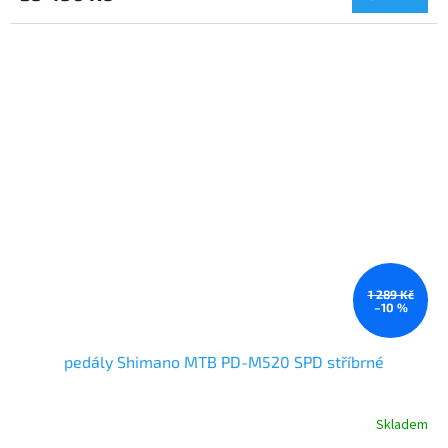
A
1 289 Kč
–10 %
pedály Shimano MTB PD-M520 SPD stříbrné
Skladem