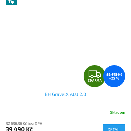
Tip
Z
52 673 Kč
–25 %
ZDARMA
D
BH GravelX ALU 2.0
A
R
Skladem
M
32 636,36 Kč bez DPH
39 490 Kč
DETAIL