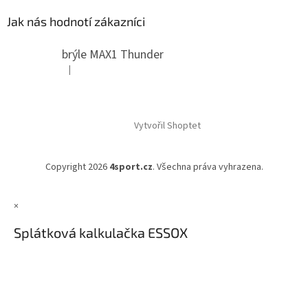
Jak nás hodnotí zákazníci
brýle MAX1 Thunder
|
Hodnocení produktu je 5 z 5 hvězdiček.
Vytvořil Shoptet
Copyright 2026
4sport.cz
. Všechna práva vyhrazena.
×
Splátková kalkulačka ESSOX