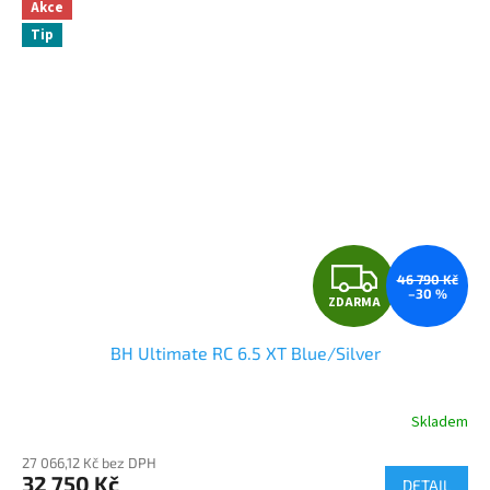
Akce
Tip
Z
46 790 Kč
–30 %
ZDARMA
D
BH Ultimate RC 6.5 XT Blue/Silver
A
R
Skladem
M
27 066,12 Kč bez DPH
32 750 Kč
DETAIL