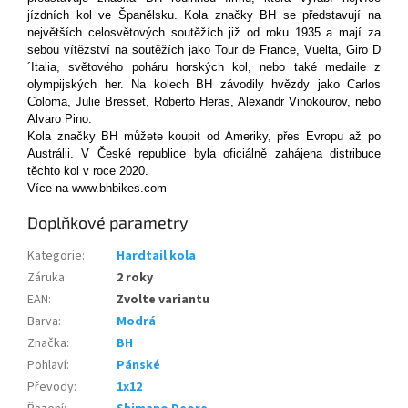
jízdních kol ve Španělsku. Kola značky BH se představují na
největších celosvětových soutěžích již od roku 1935 a mají za
sebou vítězství na soutěžích jako Tour de France, Vuelta, Giro D
´Italia, světového poháru horských kol, nebo také medaile z
olympijských her. Na kolech BH závodily hvězdy jako Carlos
Coloma, Julie Bresset, Roberto Heras, Alexandr Vinokourov, nebo
Alvaro Pino.
Kola značky BH můžete koupit od Ameriky, přes Evropu až po
Austrálii. V České republice byla oficiálně zahájena distribuce
těchto kol v roce 2020.
Více na www.bhbikes.com
Doplňkové parametry
Kategorie
:
Hardtail kola
Záruka
:
2 roky
EAN
:
Zvolte variantu
Barva
:
Modrá
Značka
:
BH
Pohlaví
:
Pánské
Převody
:
1x12