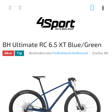
Přejít
NÁKUP
na
obsah
KOŠÍK
BH Ultimate RC 6.5 XT Blue/Green
Průměrné
Neohodnoceno
Podrobnosti hodnocení
Značka:
BH
Akce
Tip
hodnocení
produktu
je
0,0
z
5
hvězdiček.