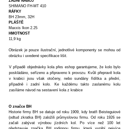
ZADNÍ NÁBOJ
SHIMANO FH-MT 410
RÁFKY
BH 23mm, 32H
PLÁŠTĚ
Maxxis Ikon 2.25
HMOTNOST
11,9 kg
Obrázek je pouze ilustrační, jednotlivé komponenty se mohou od
obrázku i uvedené specifikace lišit.
V případě objednávky kola přes eshop garantujeme, že kolo bylo
poskládáno, seřízeno a připraveno k provozu. Kvůli přepravě kola
v krabici jsou však otočeny, nebo sundány řídítka a přední,
případně i zadní kolo. Ke každému takto zaslanému kolu
zasíláme návod na sestavení kola z krabice
O značce BH
Historie firmy BH se datuje od roku 1909, kdy bratři Beisteguiové
(odtud zkratka BH) založili průmyslovou firmu. Od roku 1926 se
začali zabývat výrobou jízdních kol. Po více než 100 let
představuje značka BH rodinnou firmu, která vyrábí nejvíce