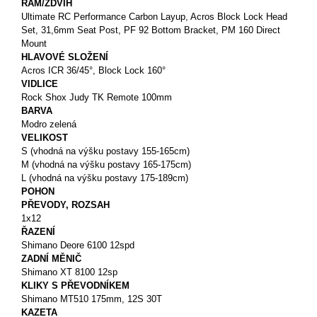
RÁM/ZDVIH
Ultimate RC Performance Carbon Layup, Acros Block Lock Head
Set, 31,6mm Seat Post, PF 92 Bottom Bracket, PM 160 Direct
Mount
HLAVOVÉ SLOŽENÍ
Acros ICR 36/45°, Block Lock 160°
VIDLICE
Rock Shox Judy TK Remote 100mm
BARVA
Modro zelená
VELIKOST
S (vhodná na výšku postavy 155-165cm)
M (vhodná na výšku postavy 165-175cm)
L (vhodná na výšku postavy 175-189cm)
POHON
PŘEVODY, ROZSAH
1x12
ŘAZENÍ
Shimano Deore 6100 12spd
ZADNÍ MĚNIČ
Shimano XT 8100 12sp
KLIKY S PŘEVODNÍKEM
Shimano MT510 175mm, 12S 30T
KAZETA