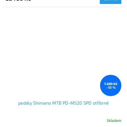
A
1 289 Kč
–10 %
pedály Shimano MTB PD-M520 SPD stříbrné
Skladem