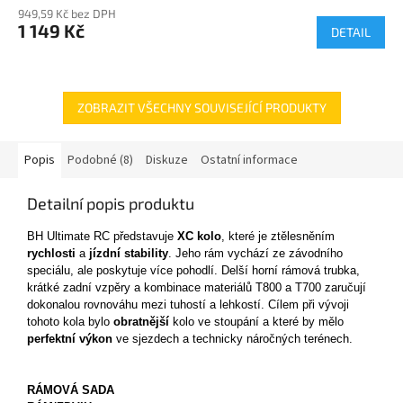
949,59 Kč bez DPH
1 149 Kč
DETAIL
ZOBRAZIT VŠECHNY SOUVISEJÍCÍ PRODUKTY
Popis
Podobné (8)
Diskuze
Ostatní informace
Detailní popis produktu
BH Ultimate RC představuje
XC kolo
, které je ztělesněním
rychlosti
a
jízdní stability
. Jeho rám vychází ze závodního
speciálu, ale poskytuje více pohodlí. Delší horní rámová trubka,
krátké zadní vzpěry a kombinace materiálů T800 a T700 zaručují
dokonalou rovnováhu mezi tuhostí a lehkostí. Cílem při vývoji
tohoto kola bylo
obratnější
kolo ve stoupání a které by mělo
perfektní výkon
ve sjezdech a technicky náročných terénech.
RÁMOVÁ SADA