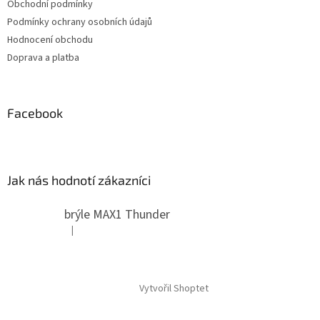
Obchodní podmínky
Podmínky ochrany osobních údajů
Hodnocení obchodu
Doprava a platba
Facebook
Jak nás hodnotí zákazníci
brýle MAX1 Thunder
|
Hodnocení produktu je 5 z 5 hvězdiček.
Vytvořil Shoptet