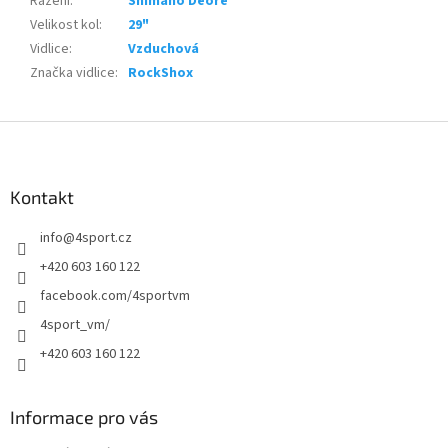
Řazení
:
Shimano Deore
Velikost kol
:
29"
Vidlice
:
Vzduchová
Značka vidlice
:
RockShox
Z
á
p
a
Kontakt
t
info
@
4sport.cz
í
+420 603 160 122
facebook.com/4sportvm
4sport_vm/
+420 603 160 122
Informace pro vás