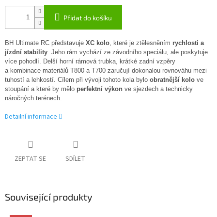
Přidat do košíku
BH Ultimate RC představuje
XC kolo
, které je ztělesněním
rychlosti a
jízdní stability
. Jeho rám vychází ze závodního speciálu, ale poskytuje
více pohodlí. Delší horní rámová trubka, krátké zadní vzpěry
a kombinace materiálů T800 a T700 zaručují dokonalou rovnováhu mezi
tuhostí a lehkostí. Cílem při vývoji tohoto kola bylo
obratnější kolo
ve
stoupání a které by mělo
perfektní výkon
ve sjezdech a technicky
náročných terénech.
Detailní informace
ZEPTAT SE
SDÍLET
Související produkty