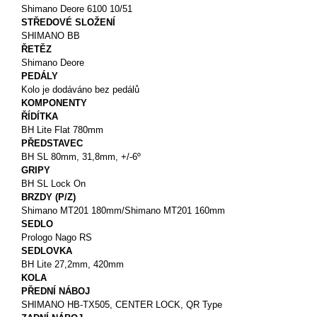
Shimano Deore 6100 10/51
STŘEDOVÉ SLOŽENÍ
SHIMANO BB
ŘETĚZ
Shimano Deore
PEDÁLY
Kolo je dodáváno bez pedálů
KOMPONENTY
ŘÍDÍTKA
BH Lite Flat 780mm
PŘEDSTAVEC
BH SL 80mm, 31,8mm, +/-6º
GRIPY
BH SL Lock On
BRZDY (P/Z)
Shimano MT201 180mm/Shimano MT201 160mm
SEDLO
Prologo Nago RS
SEDLOVKA
BH Lite 27,2mm, 420mm
KOLA
PŘEDNÍ NÁBOJ
SHIMANO HB-TX505, CENTER LOCK, QR Type