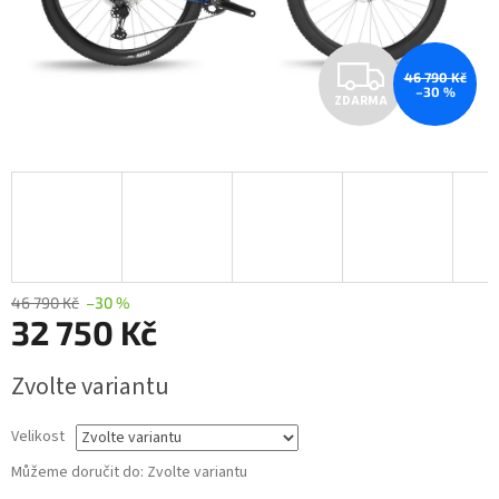
Z
46 790 Kč
–30 %
ZDARMA
D
A
R
M
A
46 790 Kč
–30 %
32 750 Kč
Měrná
Zvolte variantu
cena:
Velikost
Můžeme doručit do:
Zvolte variantu