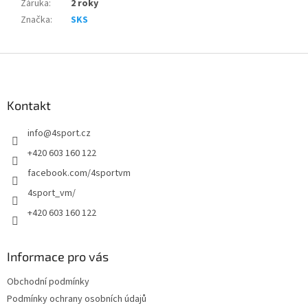
Záruka
:
2 roky
Značka
:
SKS
Z
á
p
a
Kontakt
t
info
@
4sport.cz
í
+420 603 160 122
facebook.com/4sportvm
4sport_vm/
+420 603 160 122
Informace pro vás
Obchodní podmínky
Podmínky ochrany osobních údajů