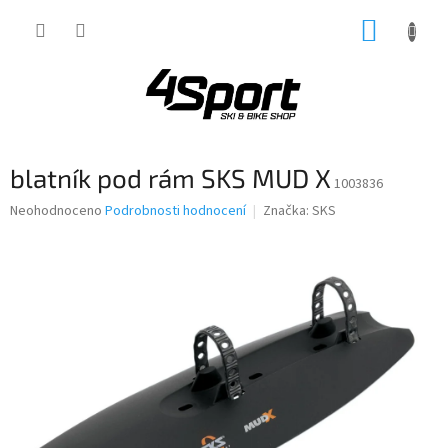
Přejít
NÁKUP
na
obsah
KOŠÍK
blatník pod rám SKS MUD X
1003836
Průměrné
Neohodnoceno
Podrobnosti hodnocení
Značka:
SKS
hodnocení
produktu
je
0,0
z
5
hvězdiček.