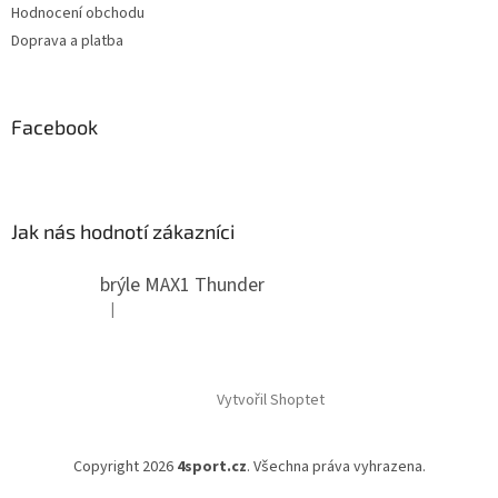
Hodnocení obchodu
Doprava a platba
Facebook
Jak nás hodnotí zákazníci
brýle MAX1 Thunder
|
Hodnocení produktu je 5 z 5 hvězdiček.
Vytvořil Shoptet
Copyright 2026
4sport.cz
. Všechna práva vyhrazena.