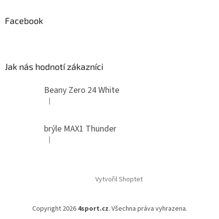
Facebook
Jak nás hodnotí zákazníci
Beany Zero 24 White
|
Hodnocení produktu je 5 z 5 hvězdiček.
brýle MAX1 Thunder
|
Hodnocení produktu je 5 z 5 hvězdiček.
Vytvořil Shoptet
Copyright 2026
4sport.cz
. Všechna práva vyhrazena.