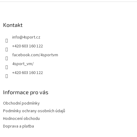
Z
á
p
a
Kontakt
t
info
@
4sport.cz
í
+420 603 160 122
facebook.com/4sportvm
4sport_vm/
+420 603 160 122
Informace pro vás
Obchodní podmínky
Podmínky ochrany osobních údajů
Hodnocení obchodu
Doprava a platba