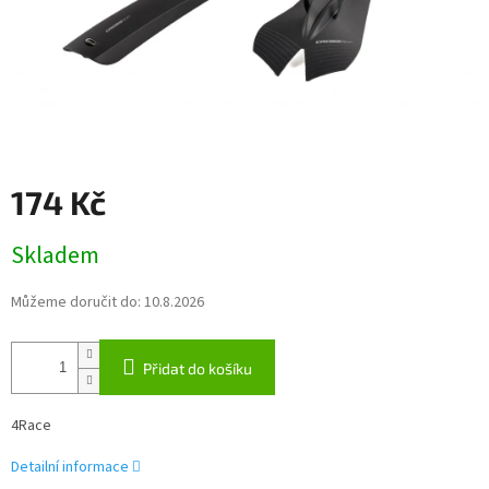
174 Kč
Měrná
Skladem
cena:
Můžeme doručit do:
10.8.2026
Přidat do košíku
4Race
Detailní informace