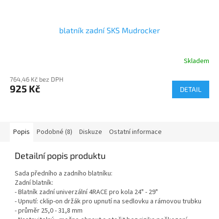
blatník zadní SKS Mudrocker
Skladem
764,46 Kč bez DPH
925 Kč
DETAIL
Popis
Podobné (8)
Diskuze
Ostatní informace
Detailní popis produktu
Sada předního a zadního blatníku:
Zadní blatník:
- Blatník zadní univerzální 4RACE pro kola 24" - 29"
- Upnutí: cklip-on držák pro upnutí na sedlovku a rámovou trubku
- průměr 25,0 - 31,8 mm