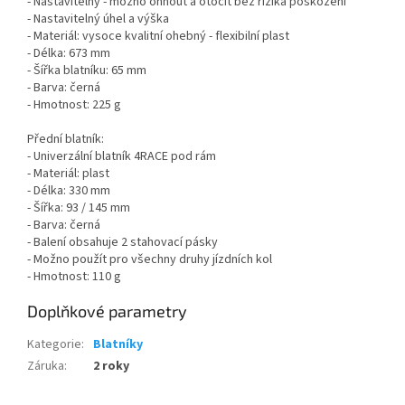
- Nastavitelný - možno ohnout a otočit bez rizika poškození
- Nastavitelný úhel a výška
- Materiál: vysoce kvalitní ohebný - flexibilní plast
- Délka: 673 mm
- Šířka blatníku: 65 mm
- Barva: černá
- Hmotnost: 225 g
Přední blatník:
- Univerzální blatník 4RACE pod rám
- Materiál: plast
- Délka: 330 mm
- Šířka: 93 / 145 mm
- Barva: černá
- Balení obsahuje 2 stahovací pásky
- Možno použít pro všechny druhy jízdních kol
- Hmotnost: 110 g
Doplňkové parametry
Kategorie
:
Blatníky
Záruka
:
2 roky