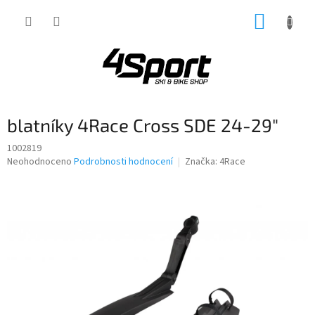
Přejít
NÁKUP
na
obsah
KOŠÍK
blatníky 4Race Cross SDE 24-29"
1002819
Průměrné
Neohodnoceno
Podrobnosti hodnocení
Značka:
4Race
hodnocení
produktu
je
0,0
z
5
hvězdiček.