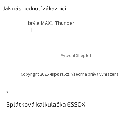
Jak nás hodnotí zákazníci
brýle MAX1 Thunder
|
Hodnocení produktu je 5 z 5 hvězdiček.
Vytvořil Shoptet
Copyright 2026
4sport.cz
. Všechna práva vyhrazena.
×
Splátková kalkulačka ESSOX