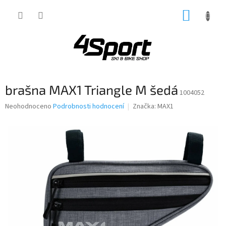
Přejít
NÁKUP
na
obsah
KOŠÍK
brašna MAX1 Triangle M šedá
1004052
Průměrné
Neohodnoceno
Podrobnosti hodnocení
Značka:
MAX1
hodnocení
produktu
je
0,0
z
5
hvězdiček.