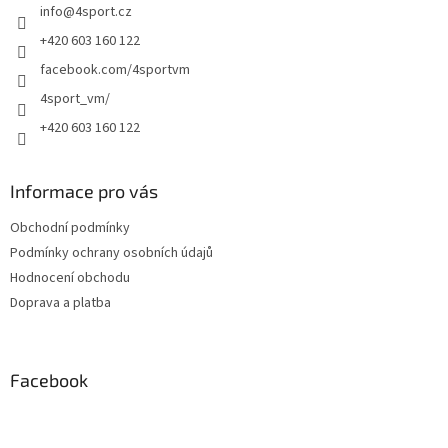
info
@
4sport.cz
í
+420 603 160 122
facebook.com/4sportvm
4sport_vm/
+420 603 160 122
Informace pro vás
Obchodní podmínky
Podmínky ochrany osobních údajů
Hodnocení obchodu
Doprava a platba
Facebook