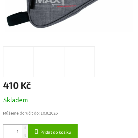
410 Kč
Měrná
Skladem
cena:
Můžeme doručit do:
10.8.2026
Přidat do košíku