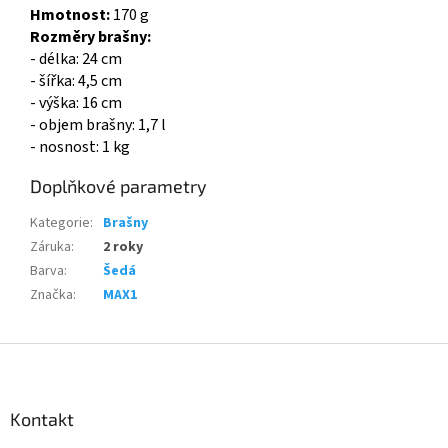
Hmotnost:
170 g
Rozměry brašny:
- délka: 24 cm
- šířka: 4,5 cm
- výška: 16 cm
- objem brašny: 1,7 l
- nosnost: 1 kg
Doplňkové parametry
Kategorie
:
Brašny
Záruka
:
2 roky
Barva
:
Šedá
Značka
:
MAX1
Z
á
p
a
Kontakt
t