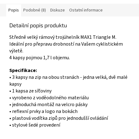
Popis
Podobné (8)
Diskuze
Ostatní informace
Detailní popis produktu
Středně velký rámový trojúhelník MAX1 Triangle M.
Ideální pro přepravu drobností na Vašem cyklistickém
výletě.
4 kapsy pojmou 1,7 l objemu.
Specifikace:
• 3 kapsy na zip na obou stranách - jedna velká, dvě malé
kapsy
• 1 kapsa ze síťoviny
• vyrobeno z voděodolného materiálu
• jednoduchá montáž na velcro pásky
• reflexní prvky a logo na bokách
• plastová vodítka zipů pro jednodušší ovládání
• stylové šedé provedení