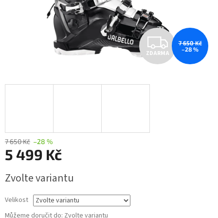
Z
7 650 Kč
–28 %
ZDARMA
D
A
R
M
A
7 650 Kč
–28 %
5 499 Kč
Měrná
Zvolte variantu
cena:
Velikost
Můžeme doručit do:
Zvolte variantu