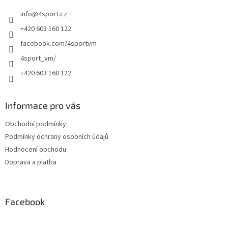
t
info
@
4sport.cz
í
+420 603 160 122
facebook.com/4sportvm
4sport_vm/
+420 603 160 122
Informace pro vás
Obchodní podmínky
Podmínky ochrany osobních údajů
Hodnocení obchodu
Doprava a platba
Facebook