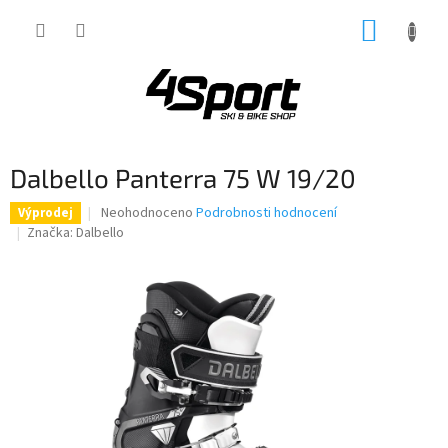
Přejít
NÁKUP
na
obsah
KOŠÍK
Dalbello Panterra 75 W 19/20
Průměrné
Neohodnoceno
Podrobnosti hodnocení
Výprodej
hodnocení
Značka:
Dalbello
produktu
je
0,0
z
5
hvězdiček.