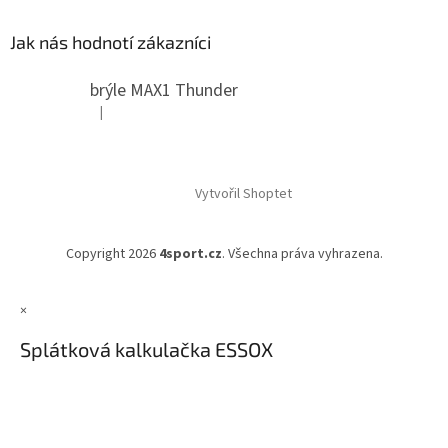
Jak nás hodnotí zákazníci
brýle MAX1 Thunder
|
Hodnocení produktu je 5 z 5 hvězdiček.
Vytvořil Shoptet
Copyright 2026
4sport.cz
. Všechna práva vyhrazena.
×
Splátková kalkulačka ESSOX