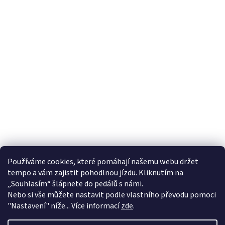
Používáme cookies, které pomáhají našemu webu držet
tempo a vám zajistit pohodlnou jízdu. Kliknutím na
„Souhlasím“ šlápnete do pedálů s námi.
Nebo si vše můžete nastavit podle vlastního převodu pomoci
"Nastavení" níže... Více informací
zde
.