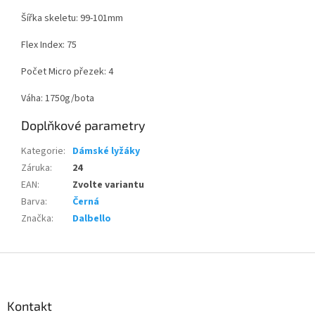
Šířka skeletu: 99-101mm
Flex Index: 75
Počet Micro přezek: 4
Váha: 1750g/bota
Doplňkové parametry
Kategorie
:
Dámské lyžáky
Záruka
:
24
EAN
:
Zvolte variantu
Barva
:
Černá
Značka
:
Dalbello
Z
á
p
a
Kontakt