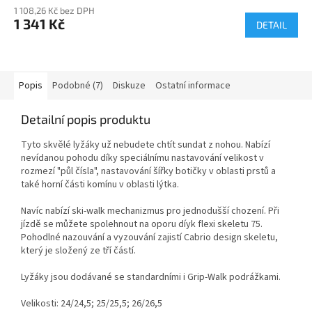
1 108,26 Kč bez DPH
1 341 Kč
DETAIL
Popis
Podobné (7)
Diskuze
Ostatní informace
Detailní popis produktu
Tyto skvělé lyžáky už nebudete chtít sundat z nohou. Nabízí
nevídanou pohodu díky speciálnímu nastavování velikost v
rozmezí "půl čísla", nastavování šířky botičky v oblasti prstů a
také horní části komínu v oblasti lýtka.
Navíc nabízí ski-walk mechanizmus pro jednodušší chození. Při
jízdě se můžete spolehnout na oporu díyk flexi skeletu 75.
Pohodlné nazouvání a vyzouvání zajistí Cabrio design skeletu,
který je složený ze tří částí.
Lyžáky jsou dodávané se standardními i Grip-Walk podrážkami.
Velikosti: 24/24,5; 25/25,5; 26/26,5