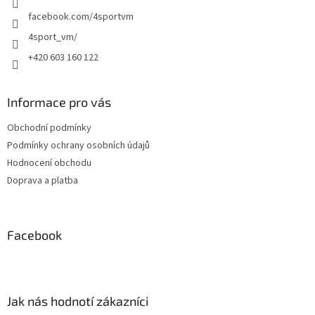
v
facebook.com/4sportvm
k
y
4sport_vm/
v
+420 603 160 122
ý
p
i
s
Informace pro vás
u
Obchodní podmínky
Podmínky ochrany osobních údajů
Hodnocení obchodu
Doprava a platba
Facebook
Jak nás hodnotí zákazníci