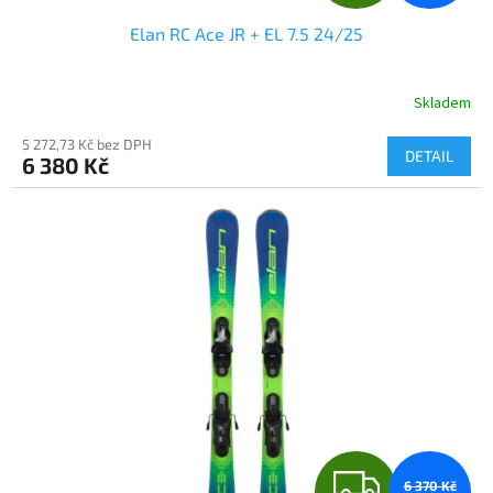
D
Elan RC Ace JR + EL 7.5 24/25
A
R
Skladem
M
5 272,73 Kč bez DPH
DETAIL
6 380 Kč
A
Z
6 370 Kč