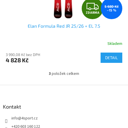
Z
5 680 Kč
–15 %
ZDARMA
D
Elan Formula Red JR 25/26 + EL 7.5
A
R
Skladem
M
3 990,08 Kč bez DPH
DETAIL
4 828 Kč
A
3
položek celkem
O
v
l
Z
á
á
d
p
a
a
Kontakt
c
t
í
info
@
4sport.cz
í
p
r
+420 603 160 122