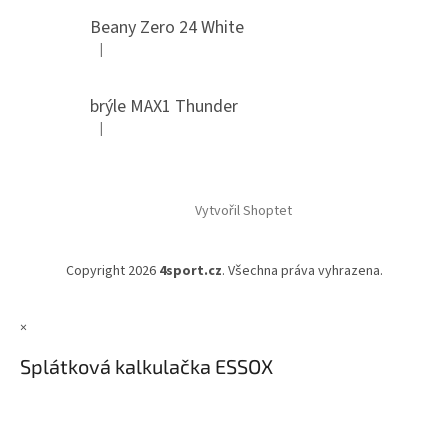
Beany Zero 24 White
|
Hodnocení produktu je 5 z 5 hvězdiček.
brýle MAX1 Thunder
|
Hodnocení produktu je 5 z 5 hvězdiček.
Vytvořil Shoptet
Copyright 2026
4sport.cz
. Všechna práva vyhrazena.
×
Splátková kalkulačka ESSOX