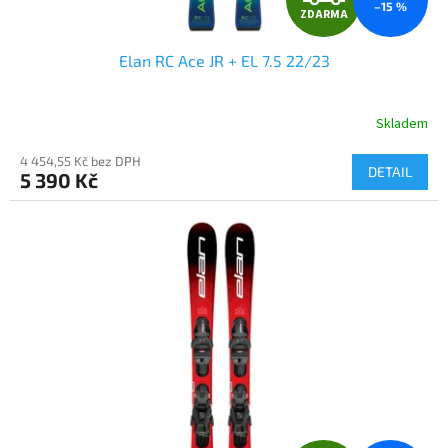
–15 %
ZDARMA
D
Elan RC Ace JR + EL 7.5 22/23
A
R
Skladem
M
4 454,55 Kč bez DPH
DETAIL
5 390 Kč
A