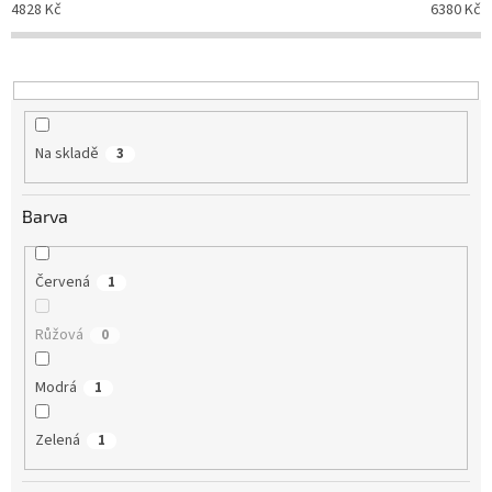
4828
Kč
6380
Kč
k
t
ů
Na skladě
3
Barva
Červená
1
Růžová
0
Modrá
1
Zelená
1