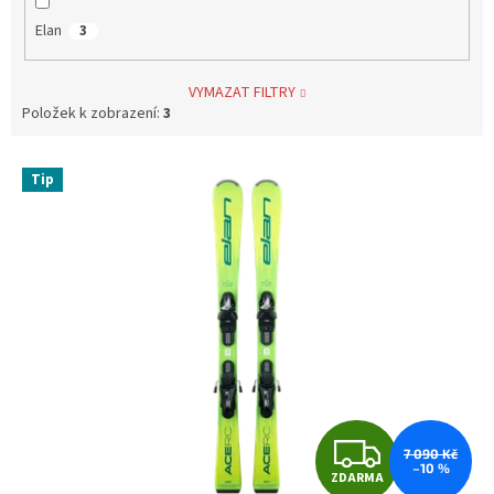
Elan
3
VYMAZAT FILTRY
Položek k zobrazení:
3
V
Tip
ý
p
i
s
p
r
o
d
u
k
t
Z
ů
7 090 Kč
–10 %
ZDARMA