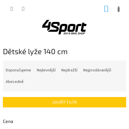
Přejít
NÁKUP
na
obsah
KOŠÍK
Dětské lyže 140 cm
Ř
a
Doporučujeme
Nejlevnější
Nejdražší
Nejprodávanější
z
e
Abecedně
n
í
p
ZAVŘÍT FILTR
r
o
d
Cena
u