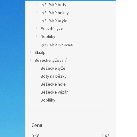
n
Lyžařské boty
e
Lyžařské helmy
l
Lyžařské brýle
Použité lyže
Doplňky
Lyžařské rukavice
Skialp
Běžecké lyžování
Běžecké lyže
Boty na běžky
Běžecké hole
Běžecké vázání
Doplňky
Cena
0
Kč
1
Kč