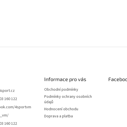
Informace pro vás
Facebo
Obchodní podmínky
4sport.cz
Podmínky ochrany osobních
03 160 122
údajů
ook.com/4sportvm
Hodnocení obchodu
t_vm/
Doprava a platba
03 160 122