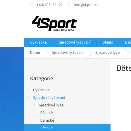
Přejít
+420 603 160 122
info@4sport.cz
na
obsah
Cyklistika
Sjezdové lyžování
Skialp
Běž
Domů
Sjezdové lyžování
Sjezdové lyže
P
Dět
o
Přeskočit
s
Kategorie
kategorie
t
r
Cyklistika
a
Sjezdové lyžování
n
Sjezdové lyže
n
í
Pánské
p
Dámské
a
Dětské