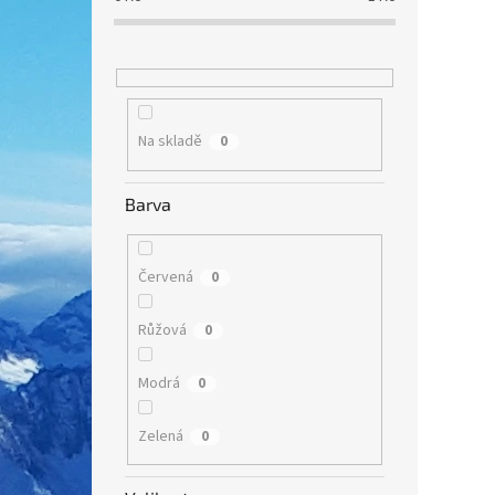
Na skladě
0
Barva
Červená
0
Růžová
0
Modrá
0
Zelená
0