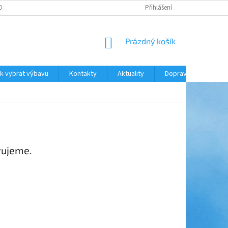
ODNOCENÍ OBCHODU
DOPRAVA A PLATBA
Přihlášení
NÁKUPNÍ
Prázdný košík
KOŠÍK
k vybrat výbavu
Kontakty
Aktuality
Doprava a platba
vujeme.