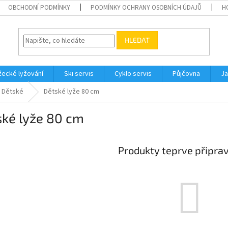
OBCHODNÍ PODMÍNKY
PODMÍNKY OCHRANY OSOBNÍCH ÚDAJŮ
H
HLEDAT
ecké lyžování
Ski servis
Cyklo servis
Půjčovna
Ja
Dětské
Dětské lyže 80 cm
ské lyže 80 cm
Produkty teprve připra