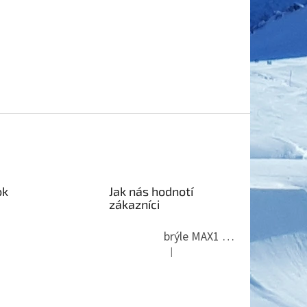
ok
Jak nás hodnotí
zákazníci
brýle MAX1 Thunder
|
Hodnocení produktu je 5 z 5 hvězdi