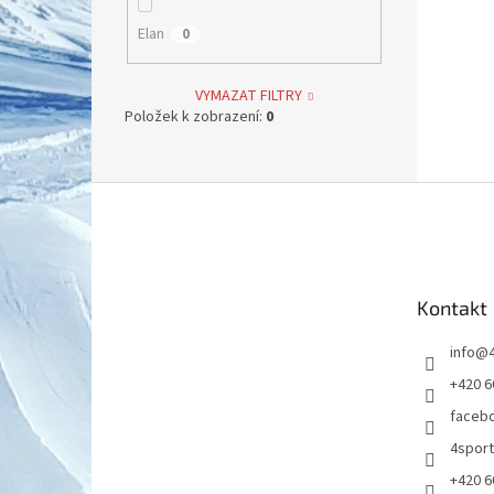
Elan
0
VYMAZAT FILTRY
Položek k zobrazení:
0
Z
á
p
a
t
Kontakt
í
info
@
+420 6
faceb
4spor
+420 6