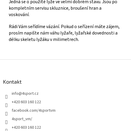
Jedná se o použité lyže ve velmi dobrém stavu. Jsou po
kompletním servisu skluznice, broušení hran a
voskování.
Rádi Vám seřídíme vázání. Pokud o seřízení máte zájem,
prosím napište nám váhu lyžaře, lyžařské dovednosti a
délku skeletu lyžáku v milimetrech.
Z
á
p
a
Kontakt
t
info
@
4sport.cz
í
+420 603 160 122
facebook.com/4sportvm
4sport_vm/
+420 603 160 122