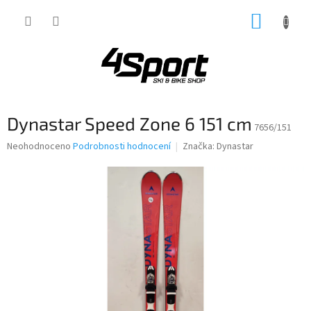
Přejít
NÁKUP
na
obsah
KOŠÍK
Dynastar Speed Zone 6 151 cm
7656/151
Průměrné
Neohodnoceno
Podrobnosti hodnocení
Značka:
Dynastar
hodnocení
produktu
je
0,0
z
5
hvězdiček.