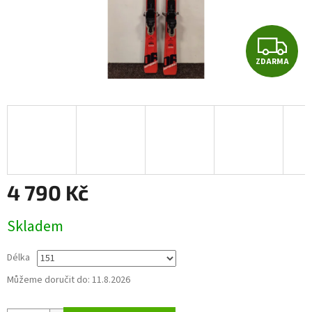
Z
ZDARMA
D
A
R
M
A
4 790 Kč
Měrná
Skladem
cena:
Délka
Můžeme doručit do:
11.8.2026