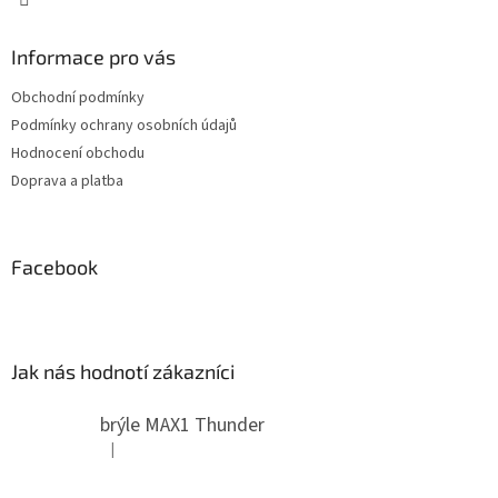
Informace pro vás
Obchodní podmínky
Podmínky ochrany osobních údajů
Hodnocení obchodu
Doprava a platba
Facebook
Jak nás hodnotí zákazníci
brýle MAX1 Thunder
|
Hodnocení produktu je 5 z 5 hvězdiček.