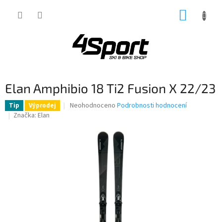
Přejít
NÁKUP
na
obsah
KOŠÍK
Elan Amphibio 18 Ti2 Fusion X 22/23
Průměrné
Neohodnoceno
Podrobnosti hodnocení
Tip
Výprodej
hodnocení
Značka:
Elan
produktu
je
0,0
z
5
hvězdiček.