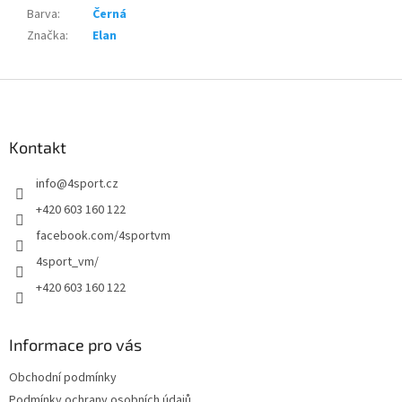
Barva
:
Černá
Značka
:
Elan
Z
á
p
a
Kontakt
t
info
@
4sport.cz
í
+420 603 160 122
facebook.com/4sportvm
4sport_vm/
+420 603 160 122
Informace pro vás
Obchodní podmínky
Podmínky ochrany osobních údajů