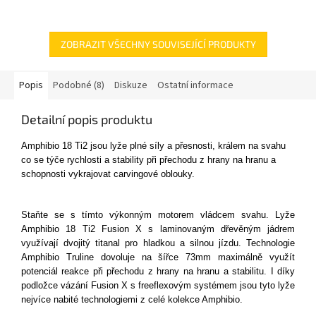
ZOBRAZIT VŠECHNY SOUVISEJÍCÍ PRODUKTY
Popis
Podobné (8)
Diskuze
Ostatní informace
Detailní popis produktu
Amphibio 18 Ti2 jsou lyže plné síly a přesnosti, králem na svahu
co se týče rychlosti a stability při přechodu z hrany na hranu a
schopnosti vykrajovat carvingové oblouky.
Staňte se s tímto výkonným motorem vládcem svahu. Lyže
Amphibio 18 Ti2 Fusion X s laminovaným dřevěným jádrem
využívají dvojitý titanal pro hladkou a silnou jízdu. Technologie
Amphibio Truline dovoluje na šířce 73mm maximálně využít
potenciál reakce při přechodu z hrany na hranu a stabilitu. I díky
podložce vázání Fusion X s freeflexovým systémem jsou tyto lyže
nejvíce nabité technologiemi z celé kolekce Amphibio.