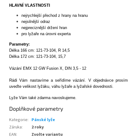
HLAVNÍ VLASTNOSTI
nejrychlejší přechod z hrany na hranu
nejsilnější odraz
nejpreciznější držení hran
pro lyžaře na úrovni experta
Parametry:
Délka 166 cm: 121-73-104, R 14,5
Délka 172 cm: 121-73-104, 15,7
Vázání EMX 12 GW Fusion X, DIN 3,5 - 12
Rádi Vám nastavíme a seřídíme vázání. V objednávce prosím
uveďte velikost lyžáku, váhu lyžaře a lyžařské dovednosti.
Lyže Vám také zdarma navoskujeme.
Doplňkové parametry
Kategorie
:
Pánské lyže
Záruka
:
2 roky
EAN
:
Zvolte variantu