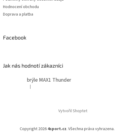
Hodnocení obchodu
Doprava a platba
Facebook
Jak nás hodnotí zákazníci
brýle MAX1 Thunder
|
Hodnocení produktu je 5 z 5 hvězdiček.
Vytvořil Shoptet
Copyright 2026
4sport.cz
. Všechna práva vyhrazena.