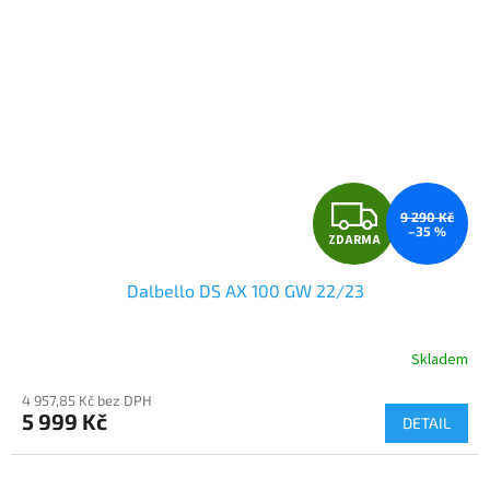
Z
9 290 Kč
–35 %
ZDARMA
D
Dalbello DS AX 100 GW 22/23
A
R
Skladem
M
4 957,85 Kč bez DPH
5 999 Kč
DETAIL
A