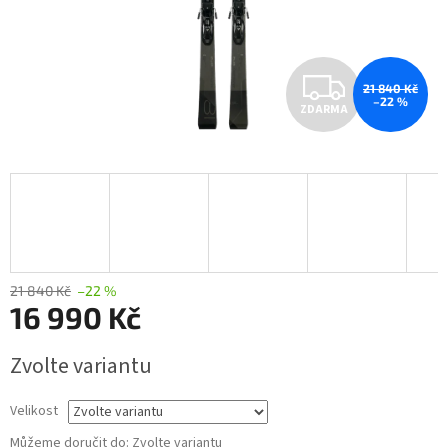
Z
21 840 Kč
–22 %
ZDARMA
D
A
R
M
A
21 840 Kč
–22 %
16 990 Kč
Měrná
Zvolte variantu
cena:
Velikost
Můžeme doručit do:
Zvolte variantu