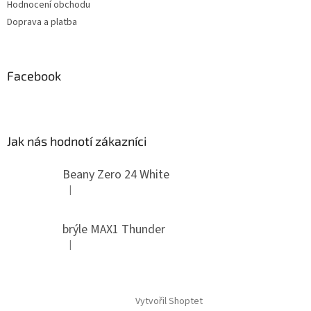
Hodnocení obchodu
Doprava a platba
Facebook
Jak nás hodnotí zákazníci
Beany Zero 24 White
|
Hodnocení produktu je 5 z 5 hvězdiček.
brýle MAX1 Thunder
|
Hodnocení produktu je 5 z 5 hvězdiček.
Vytvořil Shoptet