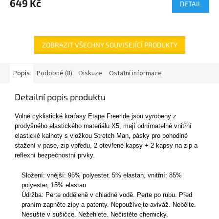
649 Kč
DETAIL
ZOBRAZIT VŠECHNY SOUVISEJÍCÍ PRODUKTY
Popis
Podobné (8)
Diskuze
Ostatní informace
Detailní popis produktu
Volné cyklistické kraťasy Etape Freeride jsou vyrobeny z
prodyšného elastického materiálu X5, mají odnímatelné vnitřní
elastické kalhoty s vložkou Stretch Man, pásky pro pohodlné
stažení v pase, zip vpředu, 2 otevřené kapsy + 2 kapsy na zip a
reflexní bezpečnostní prvky.
Složení: vnější: 95% polyester, 5% elastan, vnitřní: 85%
polyester, 15% elastan
Údržba: Perte odděleně v chladné vodě. Perte po rubu. Před
praním zapněte zipy a patenty. Nepoužívejte aviváž. Nebělte.
Nesušte v sušičce. Nežehlete. Nečistěte chemicky.