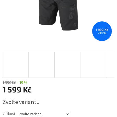
1 990 Kč
–19 %
1 990 Kč
–19 %
1 599 Kč
Měrná
Zvolte variantu
cena:
Velikost