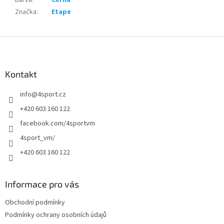
Barva
:
Černá
Značka
:
Etape
Z
á
p
a
Kontakt
t
info
@
4sport.cz
í
+420 603 160 122
facebook.com/4sportvm
4sport_vm/
+420 603 160 122
Informace pro vás
Obchodní podmínky
Podmínky ochrany osobních údajů