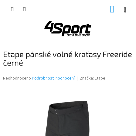
Přejít
NÁKUP
na
obsah
KOŠÍK
Etape pánské volné kraťasy Freeride
černé
Průměrné
Neohodnoceno
Podrobnosti hodnocení
Značka:
Etape
hodnocení
produktu
je
0,0
z
5
hvězdiček.