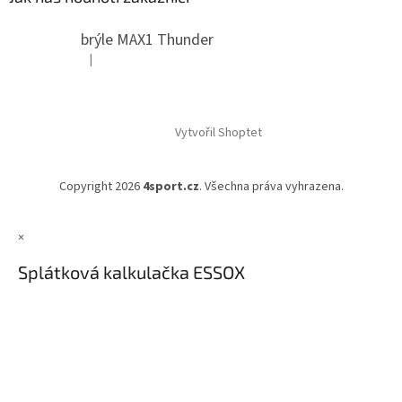
brýle MAX1 Thunder
|
Hodnocení produktu je 5 z 5 hvězdiček.
Vytvořil Shoptet
Copyright 2026
4sport.cz
. Všechna práva vyhrazena.
×
Splátková kalkulačka ESSOX