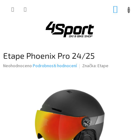
Přejít
NÁKUP
na
obsah
KOŠÍK
Etape Phoenix Pro 24/25
Průměrné
Neohodnoceno
Podrobnosti hodnocení
Značka:
Etape
hodnocení
produktu
je
0,0
z
5
hvězdiček.