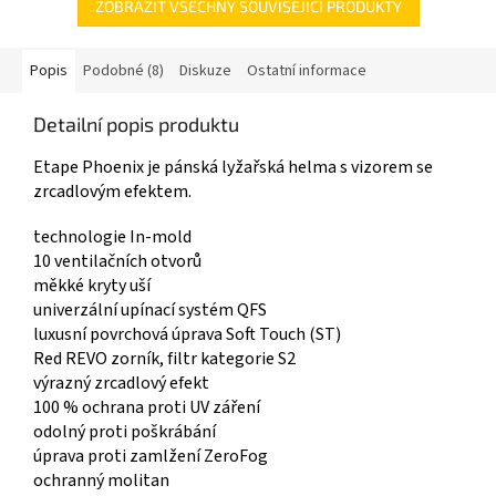
ZOBRAZIT VŠECHNY SOUVISEJÍCÍ PRODUKTY
Popis
Podobné (8)
Diskuze
Ostatní informace
Detailní popis produktu
Etape Phoenix je pánská lyžařská helma s vizorem se
zrcadlovým efektem.
technologie In-mold
10 ventilačních otvorů
měkké kryty uší
univerzální upínací systém QFS
luxusní povrchová úprava Soft Touch (ST)
Red REVO zorník, filtr kategorie S2
výrazný zrcadlový efekt
100 % ochrana proti UV záření
odolný proti poškrábání
úprava proti zamlžení ZeroFog
ochranný molitan