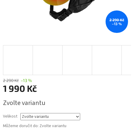
2 290 Kč
–13 %
2 290 Kč
–13 %
1 990 Kč
Měrná
Zvolte variantu
cena:
Velikost
Můžeme doručit do:
Zvolte variantu