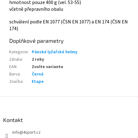
hmotnost pouze 400 g (vel. 53-55)
včetně přepravního obalu
schválení podle EN 1077 (ČSN EN 1077) a EN 174 (ČSN EN
174)
Doplňkové parametry
Kategorie
:
Pánské lyžařské helmy
Záruka
:
2 roky
EAN
:
Zvolte variantu
Barva
:
Černá
Značka
:
Etape
Z
á
p
a
Kontakt
t
info
@
4sport.cz
í