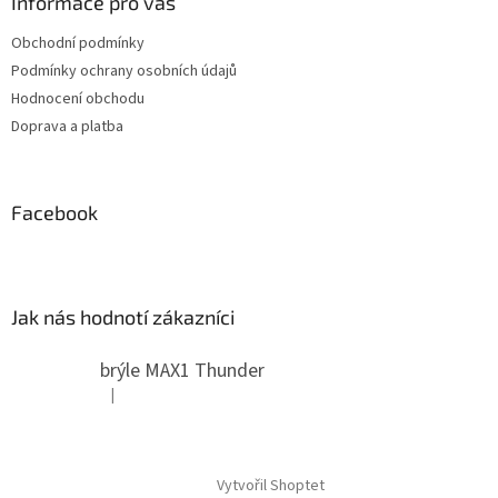
Informace pro vás
Obchodní podmínky
Podmínky ochrany osobních údajů
Hodnocení obchodu
Doprava a platba
Facebook
Jak nás hodnotí zákazníci
brýle MAX1 Thunder
|
Hodnocení produktu je 5 z 5 hvězdiček.
Vytvořil Shoptet