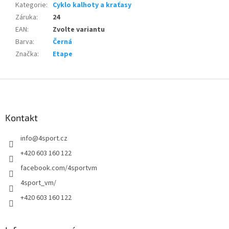
Kategorie
:
Cyklo kalhoty a kraťasy
Záruka
:
24
EAN
:
Zvolte variantu
Barva
:
Černá
Značka
:
Etape
Z
á
p
a
Kontakt
t
info
@
4sport.cz
í
+420 603 160 122
facebook.com/4sportvm
4sport_vm/
+420 603 160 122