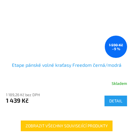
1 590 Kč
–9 %
Etape pánské volné kraťasy Freedom černá/modrá
Skladem
1 189,26 Kč bez DPH
1 439 Kč
DETAIL
ZOBRAZIT VŠECHNY SOUVISEJÍCÍ PRODUKTY