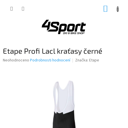
Přejít
NÁKUP
na
obsah
KOŠÍK
Etape Profi Lacl kraťasy černé
Průměrné
Neohodnoceno
Podrobnosti hodnocení
Značka:
Etape
hodnocení
produktu
je
0,0
z
5
hvězdiček.