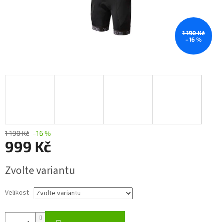
1 190 Kč
–16 %
1 190 Kč
–16 %
999 Kč
Měrná
Zvolte variantu
cena:
Velikost