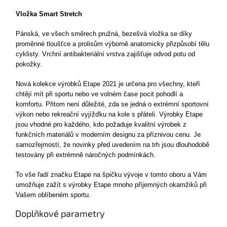
Vložka Smart Stretch
Pánská, ve všech směrech pružná, bezešvá vložka se díky
proměnné tloušťce a prolisům výborně anatomicky přizpůsobí tělu
cyklisty. Vrchní antibakteriální vrstva zajišťuje odvod potu od
pokožky.
Nová kolekce výrobků Etape 2021 je určena pro všechny, kteří
chtějí mít při sportu nebo ve volném čase pocit pohodlí a
komfortu. Přitom není důležité, zda se jedná o extrémní sportovní
výkon nebo rekreační vyjížďku na kole s přáteli. Výrobky Etape
jsou vhodné pro každého, kdo požaduje kvalitní výrobek z
funkčních materiálů v moderním designu za příznivou cenu. Je
samozřejmostí, že novinky před uvedením na trh jsou dlouhodobě
testovány při extrémně náročných podmínkách.
To vše řadí značku Etape na špičku vývoje v tomto oboru a Vám
umožňuje zažít s výrobky Etape mnoho příjemných okamžiků při
Vašem oblíbeném sportu.
Doplňkové parametry