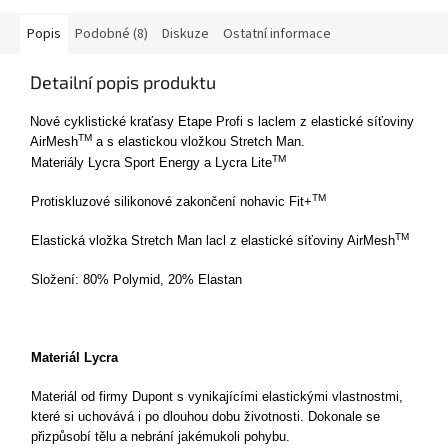
Popis
Podobné (8)
Diskuze
Ostatní informace
Detailní popis produktu
Nové cyklistické kraťasy Etape Profi s laclem z elastické síťoviny
TM
AirMesh
a s elastickou vložkou Stretch Man.
TM
Materiály Lycra Sport Energy a Lycra Lite
TM
Protiskluzové silikonové zakončení nohavic Fit+
TM
Elastická vložka Stretch Man lacl z elastické síťoviny AirMesh
Složení: 80% Polymid, 20% Elastan
Materiál Lycra
Materiál od firmy Dupont s vynikajícími elastickými vlastnostmi,
které si uchovává i po dlouhou dobu životnosti. Dokonale se
přizpůsobí tělu a nebrání jakémukoli pohybu.