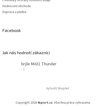
Podmínky ochrany osobních údajů
Hodnocení obchodu
Doprava a platba
Facebook
Jak nás hodnotí zákazníci
brýle MAX1 Thunder
|
Hodnocení produktu je 5 z 5 hvězdiček.
Vytvořil Shoptet
Copyright 2026
4sport.cz
. Všechna práva vyhrazena.