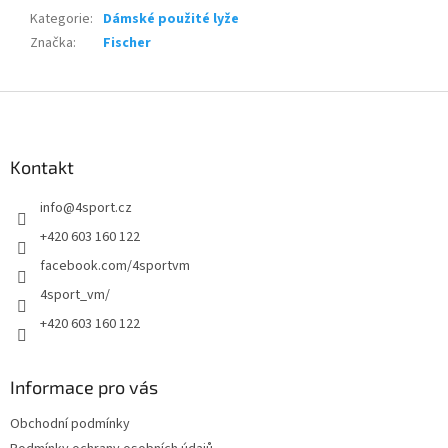
Kategorie
:
Dámské použité lyže
Značka
:
Fischer
Z
á
p
a
Kontakt
t
info
@
4sport.cz
í
+420 603 160 122
facebook.com/4sportvm
4sport_vm/
+420 603 160 122
Informace pro vás
Obchodní podmínky