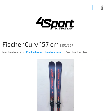
Přejít
NÁKUP
na
obsah
KOŠÍK
Fischer Curv 157 cm
9352/157
Průměrné
Neohodnoceno
Podrobnosti hodnocení
Značka:
Fischer
hodnocení
produktu
je
0,0
z
5
hvězdiček.