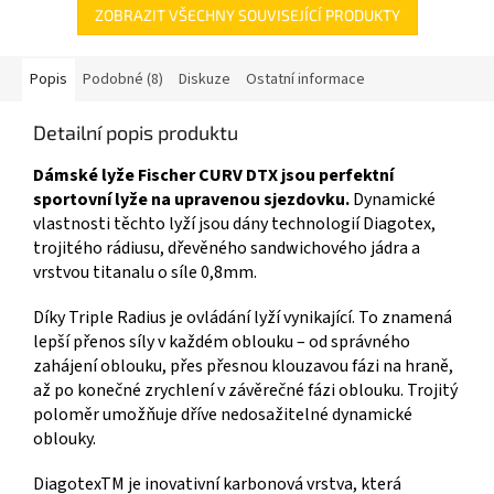
ZOBRAZIT VŠECHNY SOUVISEJÍCÍ PRODUKTY
Popis
Podobné (8)
Diskuze
Ostatní informace
Detailní popis produktu
Dámské lyže Fischer CURV DTX jsou perfektní
sportovní lyže na upravenou sjezdovku.
Dynamické
vlastnosti těchto lyží jsou dány technologií Diagotex,
trojitého rádiusu, dřevěného sandwichového jádra a
vrstvou titanalu o síle 0,8mm.
Díky Triple Radius je ovládání lyží vynikající. To znamená
lepší přenos síly v každém oblouku – od správného
zahájení oblouku, přes přesnou klouzavou fázi na hraně,
až po konečné zrychlení v závěrečné fázi oblouku. Trojitý
poloměr umožňuje dříve nedosažitelné dynamické
oblouky.
DiagotexTM je inovativní karbonová vrstva, která