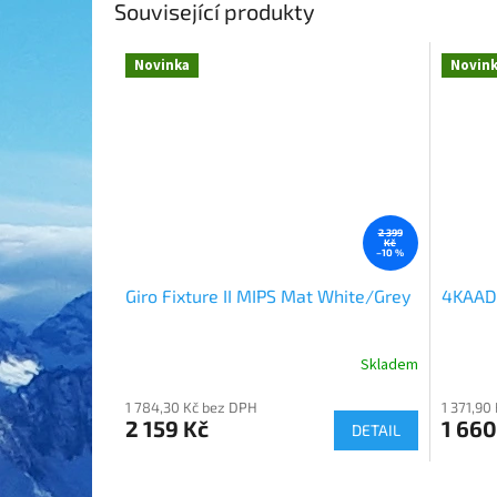
Související produkty
Novinka
Novin
2 399
Kč
–10 %
Giro Fixture II MIPS Mat White/Grey
4KAAD 
Skladem
1 784,30 Kč bez DPH
1 371,90
2 159 Kč
1 660
DETAIL