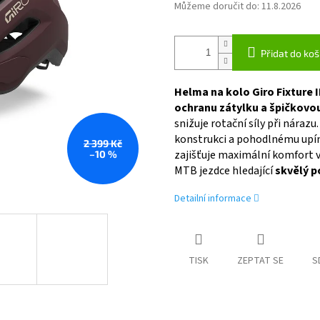
Můžeme doručit do:
11.8.2026
Přidat do koš
Helma na kolo Giro Fixture I
ochranu zátylku a špičkovo
snižuje rotační síly při náraz
konstrukci a pohodlnému upín
2 399 Kč
zajišťuje maximální komfort v 
–10 %
MTB jezdce hledající
skvělý p
Detailní informace
TISK
ZEPTAT SE
S