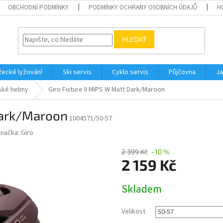
OBCHODNÍ PODMÍNKY
PODMÍNKY OCHRANY OSOBNÍCH ÚDAJŮ
H
HLEDAT
ecké lyžování
Ski servis
Cyklo servis
Půjčovna
Ja
ké helmy
Giro Fixture II MIPS W Matt Dark/Maroon
 Dark/Maroon
1004571/50-57
Značka:
Giro
2 399 Kč
–10 %
2 159 Kč
Měrná
Skladem
cena:
Velikost