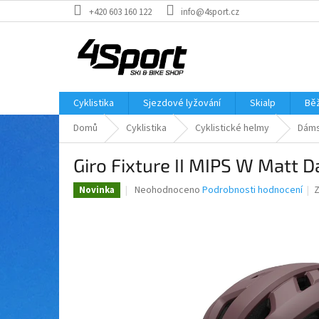
Přejít
+420 603 160 122
info@4sport.cz
na
obsah
Cyklistika
Sjezdové lyžování
Skialp
Běž
Domů
Cyklistika
Cyklistické helmy
Dáms
Giro Fixture II MIPS W Matt
Průměrné
Neohodnoceno
Podrobnosti hodnocení
Novinka
hodnocení
produktu
je
0,0
z
5
hvězdiček.