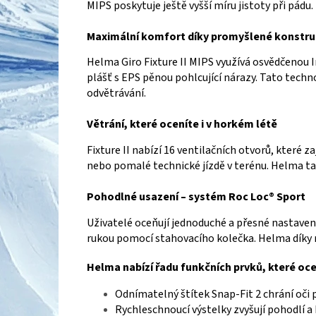
MIPS poskytuje ještě vyšší míru jistoty při pádu.
Maximální komfort díky promyšlené konstru
Helma Giro Fixture II MIPS využívá osvědčenou 
plášť s EPS pěnou pohlcující nárazy. Tato techn
odvětrávání.
Větrání, které oceníte i v horkém létě
Fixture II nabízí 16 ventilačních otvorů, které z
nebo pomalé technické jízdě v terénu. Helma t
Pohodlné usazení – systém Roc Loc® Sport
Uživatelé oceňují jednoduché a přesné nastaven
rukou pomocí stahovacího kolečka. Helma díky n
Helma nabízí řadu funkčních prvků, které oce
Odnímatelný štítek Snap‑Fit 2 chrání oči 
Rychleschnoucí výstelky zvyšují pohodlí a