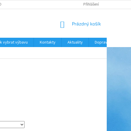
ODNOCENÍ OBCHODU
DOPRAVA A PLATBA
Přihlášení
NÁKUPNÍ
Prázdný košík
KOŠÍK
k vybrat výbavu
Kontakty
Aktuality
Doprava a platba