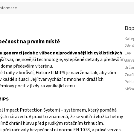
informace
Dop
Kate
zpečnost na prvním místě
Záru
u generaci jedné z vůbec nejprodávanějších cyklistických
EAN
:
ší tvar, nejnovější technologie, vylepšené detaily a především
Barv
II doma především v terénu.
Urče
é traily v borůvčí, Fixture II MIPS je navržena tak, aby vám
Znač
 každé situaci. Její tvar vychází z mnohem dražších
Pohla
miový pocit z jízdy za vynikající cenu.
Síťka
MIPS
nal Impact Protection System) – systémem, který pomáhá
mých nárazech. V praxi to znamená, že se vnitřní vložka helmy
čímž chrání hlavu před prudkým rotačním trhnutím.
o i překračovaly bezpečnostní normu EN 1078, a právě verze s