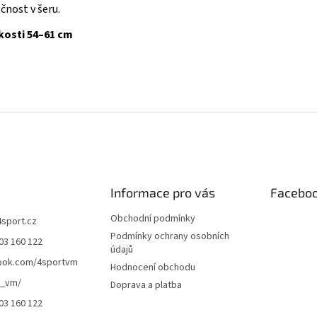
čnost v šeru.
kosti 54–61 cm
Informace pro vás
Facebo
Obchodní podmínky
4sport.cz
Podmínky ochrany osobních
03 160 122
údajů
ook.com/4sportvm
Hodnocení obchodu
t_vm/
Doprava a platba
03 160 122