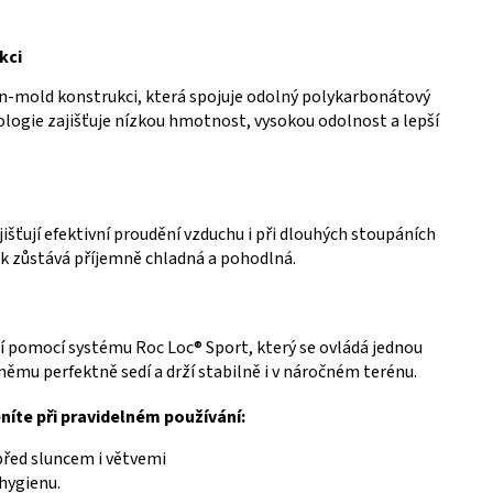
kci
In‑mold konstrukci, která spojuje odolný polykarbonátový
ologie zajišťuje nízkou hmotnost, vysokou odolnost a lepší
ajišťují efektivní proudění vzduchu i při dlouhých stoupáních
ak zůstává příjemně chladná a pohodlná.
í pomocí systému Roc Loc® Sport, který se ovládá jednou
ěmu perfektně sedí a drží stabilně i v náročném terénu.
níte při pravidelném používání:
před sluncem i větvemi
 hygienu.