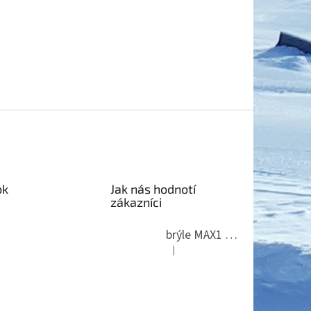
ok
Jak nás hodnotí
zákazníci
brýle MAX1 Thunder
|
Hodnocení produktu je 5 z 5 hvězdi