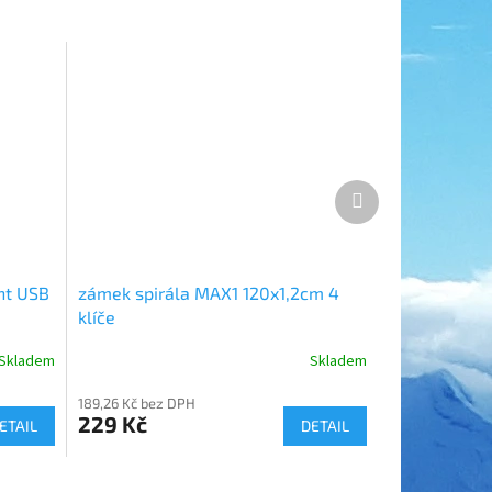
Další
produkt
ent USB
zámek spirála MAX1 120x1,2cm 4
klíče
Skladem
Skladem
189,26 Kč bez DPH
229 Kč
ETAIL
DETAIL