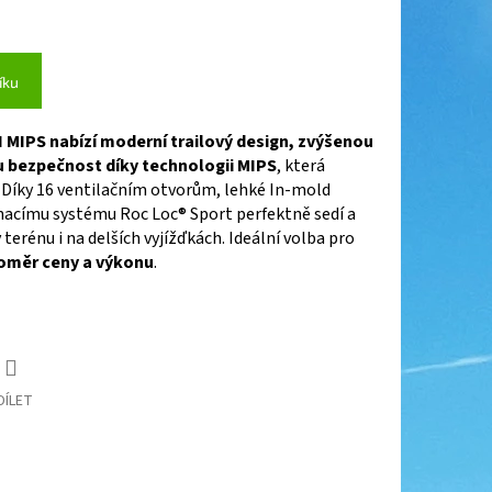
íku
I MIPS
nabízí moderní trailový design, zvýšenou
u bezpečnost díky technologii MIPS
, která
u. Díky 16 ventilačním otvorům, lehké In-mold
acímu systému Roc Loc® Sport perfektně sedí a
terénu i na delších vyjížďkách. Ideální volba pro
oměr ceny a výkonu
.
DÍLET