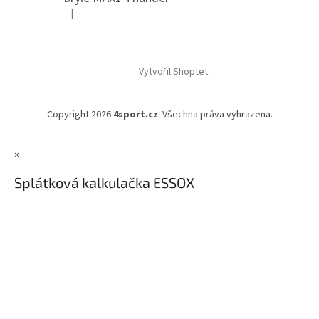
|
Hodnocení produktu je 5 z 5 hvězdiček.
Vytvořil Shoptet
Copyright 2026
4sport.cz
. Všechna práva vyhrazena.
×
Splátková kalkulačka ESSOX