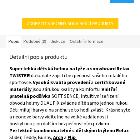
ZOBRAZIT VŠECHNY SOUVISEJÍCÍ PRODUKTY
Popis
Podobné (8)
Diskuze
Ostatní informace
Detailní popis produktu
Super lehká dětská helma na lyže a snowboard Relax
TWISTER
dokonale zajistí bezpečnost vašeho mladého
sportovce.
Vysoká kvalita provedení
a
certifikované
materiály
jsou zárukou kvality a komfortu.
Vnitřní
pratelná podšívka
SOFT SENCE, Intuitivní seřízení
obvodu helmy DUAL FIX zvládne dítě samo jednou rukou.
Děti milují barvy a na sněhu se to hodí zvlášť. Krásné syté
a neonové barvy viditelné na velké vzdálenosti
poskytnou jsou dalším bezpečnostním prvkem.
Perfektně kombinovatelné s dětskými brýlemi Relax
Slider, Teddy, Bunny,
Arch
a
Flip
.