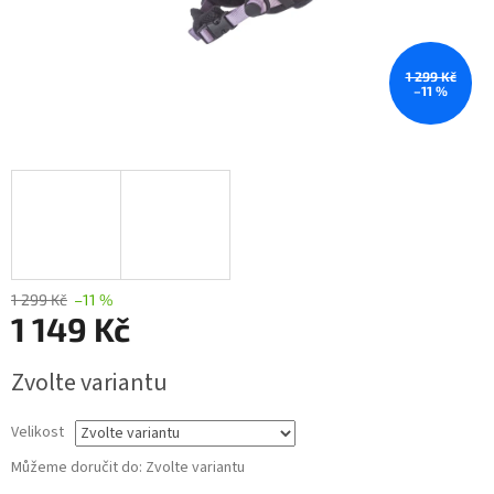
1 299 Kč
–11 %
1 299 Kč
–11 %
1 149 Kč
Měrná
Zvolte variantu
cena:
Velikost
Můžeme doručit do:
Zvolte variantu