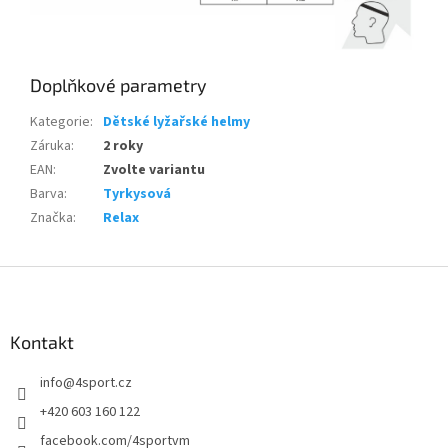
Doplňkové parametry
Kategorie
:
Dětské lyžařské helmy
Záruka
:
2 roky
EAN
:
Zvolte variantu
Barva
:
Tyrkysová
Značka
:
Relax
Z
á
p
a
Kontakt
t
info
@
4sport.cz
í
+420 603 160 122
facebook.com/4sportvm