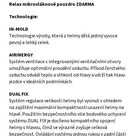
Relax mikrovláknové pouzdro ZDARMA
Technologie:
IN-MOLD
Technologie výroby, která z helmy dělá jediný vysoce
pevný a lehký celek.
AIRINERGY
Systém ventilace s integrovanými ventilačními otvory
umožňuje optimální proudění vzduchu. Přívod čerstvého
vzduchu odvádí teplo a vlhkost od hlavy a udrží tak hlavu
jezdce v ideálních podmínkách.
DUAL FIX
Systém regulace velikosti helmy byl vyvinut s ohledem
na zajištění maximální kompaktnosti usazení helmy na
hlavě. Použitím bezpečnostního více bodového uchycení
systému DUAL FIX je docíleno kompaktního spojení
helmy s hlavou, čímž se výrazně zvyšuje celková
bezpečnost. Ovládání systému jednou rukou v zadní části