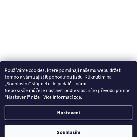
Používáme cookies, které pomáhají našemu webu držet
tempo a vám zajistit pohodlnou jízdu. Kliknutím na
„Souhlasím“ šlápnete do pedálů s námi.
Nebo si vše můžete nastavit podle vlastního převodu pomoci
"Nastavení" níže... Více informací
zde
.
Nastavení
Od 1.4. máme na kamenné prodejně ve Valašském Meziříčí letní
zkrácenou otevírací dobu ve všední dny do 17 hodin a v sobotu máme
Souhlasím
zavřeno. Děkujeme za pochopení.