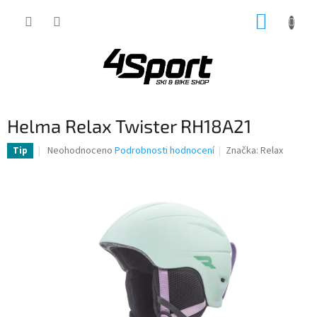
Přejít
NÁKUP
na
obsah
KOŠÍK
Helma Relax Twister RH18A21
Průměrné
Neohodnoceno
Podrobnosti hodnocení
Značka:
Relax
Tip
hodnocení
produktu
je
0,0
z
5
hvězdiček.