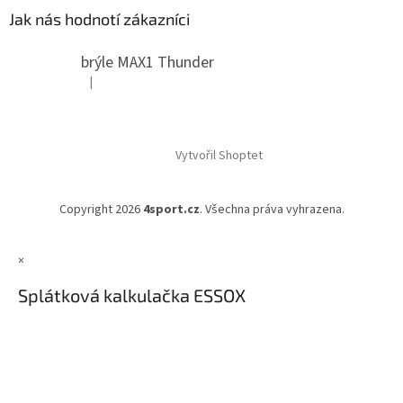
Jak nás hodnotí zákazníci
brýle MAX1 Thunder
|
Hodnocení produktu je 5 z 5 hvězdiček.
Vytvořil Shoptet
Copyright 2026
4sport.cz
. Všechna práva vyhrazena.
×
Splátková kalkulačka ESSOX