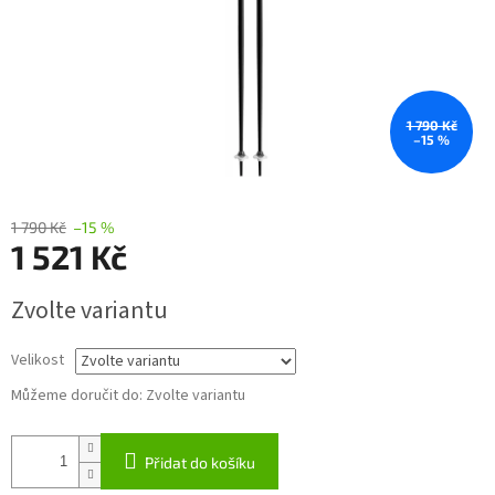
1 790 Kč
–15 %
1 790 Kč
–15 %
1 521 Kč
Měrná
Zvolte variantu
cena:
Velikost
Můžeme doručit do:
Zvolte variantu
Přidat do košíku