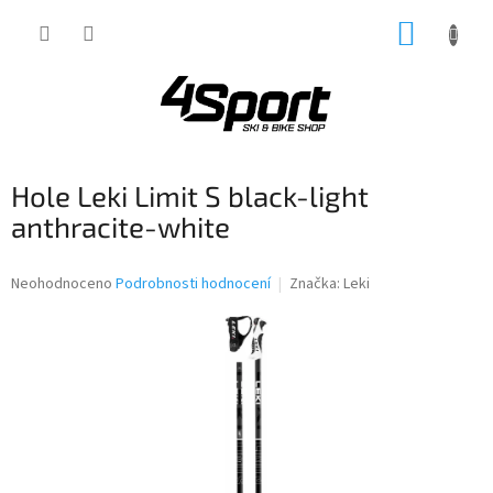
Přejít
NÁKUP
na
obsah
KOŠÍK
Hole Leki Limit S black-light
anthracite-white
Průměrné
Neohodnoceno
Podrobnosti hodnocení
Značka:
Leki
hodnocení
produktu
je
0,0
z
5
hvězdiček.