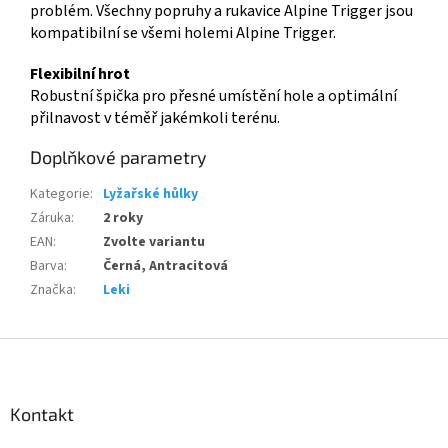
problém. Všechny popruhy a rukavice Alpine Trigger jsou
kompatibilní se všemi holemi Alpine Trigger.
Flexibilní hrot
Robustní špička pro přesné umístění hole a optimální
přilnavost v téměř jakémkoli terénu.
Doplňkové parametry
Kategorie
:
Lyžařské hůlky
Záruka
:
2 roky
EAN
:
Zvolte variantu
Barva
:
Černá, Antracitová
Značka
:
Leki
Z
á
p
a
Kontakt
t