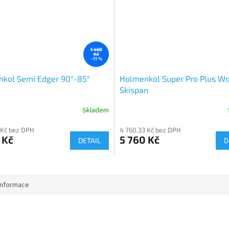
1 460
Kč
–11 %
kol Semi Edger 90°-85°
Holmenkol Super Pro Plus W
Skispan
Skladem
 Kč bez DPH
4 760,33 Kč bez DPH
 Kč
5 760 Kč
DETAIL
D
informace