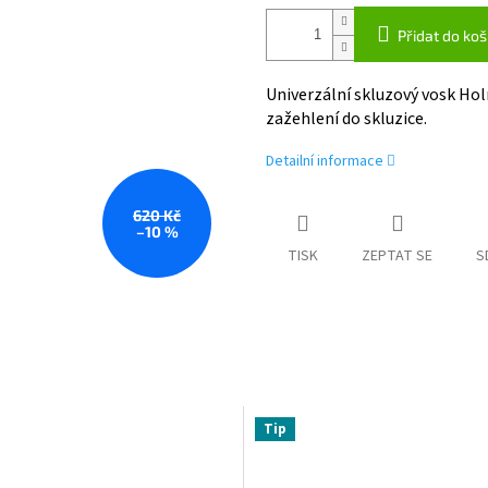
Přidat do koš
Univerzální skluzový vosk Hol
zažehlení do skluzice.
Detailní informace
620 Kč
–10 %
TISK
ZEPTAT SE
S
Tip