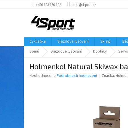
Přejít
+420 603 160 122
info@4sport.cz
na
obsah
Cyklistika
Sjezdové lyžování
Skialp
Běž
Domů
Sjezdové lyžování
Doplňky
Servi
Holmenkol Natural Skiwax ba
Průměrné
Neohodnoceno
Podrobnosti hodnocení
Značka:
Holmen
hodnocení
produktu
je
0,0
z
5
hvězdiček.