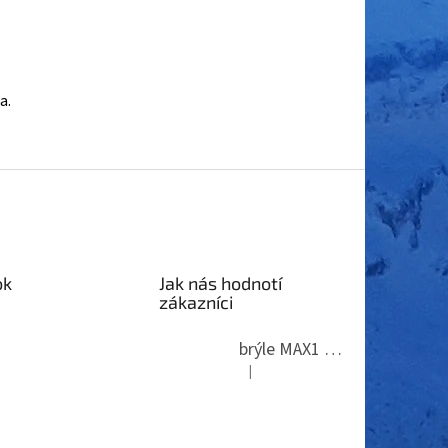
ta.
ok
Jak nás hodnotí
zákazníci
brýle MAX1 Thunder
|
Hodnocení produktu je 5 z 5 hvězdi