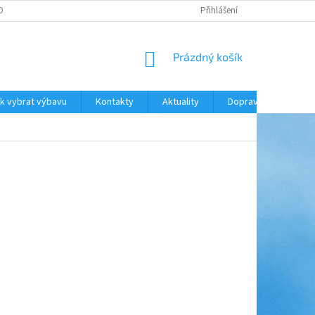
ODNOCENÍ OBCHODU
DOPRAVA A PLATBA
Přihlášení
NÁKUPNÍ
Prázdný košík
KOŠÍK
k vybrat výbavu
Kontakty
Aktuality
Doprava a platba