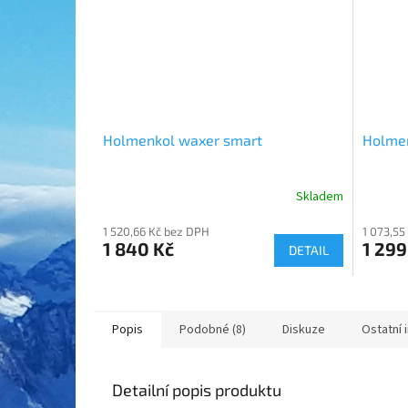
Holmenkol waxer smart
Holmen
Skladem
1 520,66 Kč bez DPH
1 073,55
1 840 Kč
1 299
DETAIL
Popis
Podobné (8)
Diskuze
Ostatní 
Detailní popis produktu