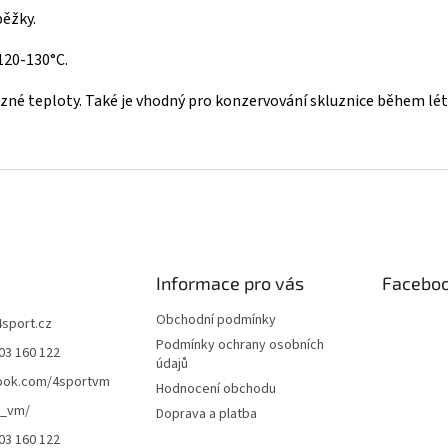
běžky.
120-130°C.
ůzné teploty. Také je vhodný pro konzervování skluznice během lé
Informace pro vás
Facebo
Obchodní podmínky
4sport.cz
Podmínky ochrany osobních
03 160 122
údajů
ook.com/4sportvm
Hodnocení obchodu
t_vm/
Doprava a platba
03 160 122