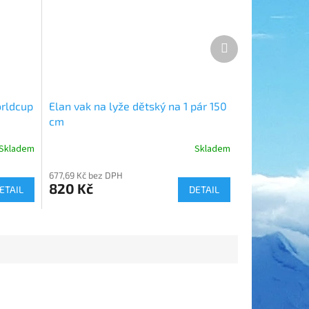
Další
produkt
orldcup
Elan vak na lyže dětský na 1 pár 150
cm
Skladem
Skladem
677,69 Kč bez DPH
820 Kč
ETAIL
DETAIL