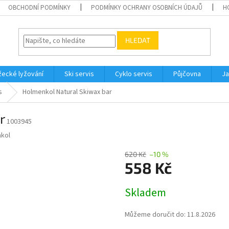
OBCHODNÍ PODMÍNKY
PODMÍNKY OCHRANY OSOBNÍCH ÚDAJŮ
H
HLEDAT
ecké lyžování
Ski servis
Cyklo servis
Půjčovna
Ja
s
Holmenkol Natural Skiwax bar
r
1003945
kol
620 Kč
–10 %
558 Kč
Měrná
Skladem
cena:
Můžeme doručit do:
11.8.2026