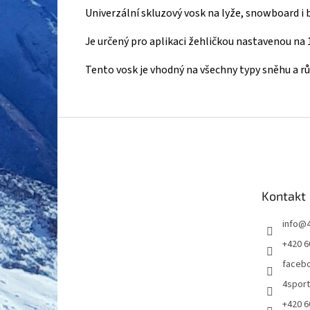
Univerzální skluzový vosk na lyže, snowboard i 
Je určený pro aplikaci žehličkou nastavenou na 
Tento vosk je vhodný na všechny typy sněhu a r
Z
á
p
a
t
Kontakt
í
info
@
+420 6
faceb
4spor
+420 6