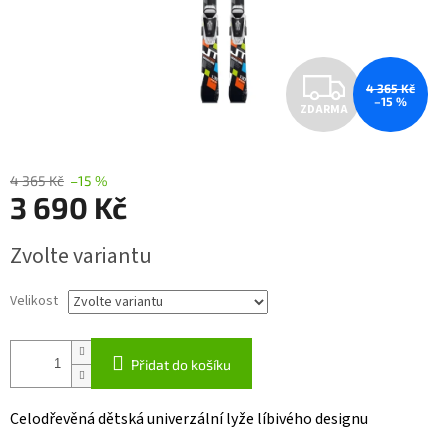
Z
4 365 Kč
–15 %
ZDARMA
D
A
4 365 Kč
–15 %
3 690 Kč
R
Měrná
M
Zvolte variantu
cena:
A
Velikost
Přidat do košíku
Celodřevěná dětská univerzální lyže líbivého designu