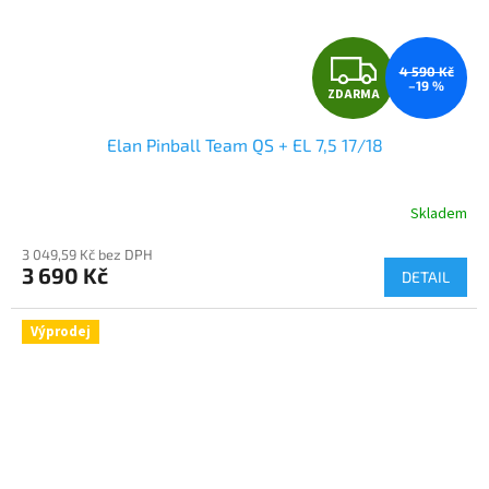
Z
4 590 Kč
–19 %
ZDARMA
D
Elan Pinball Team QS + EL 7,5 17/18
A
R
Skladem
M
3 049,59 Kč bez DPH
3 690 Kč
DETAIL
A
Výprodej