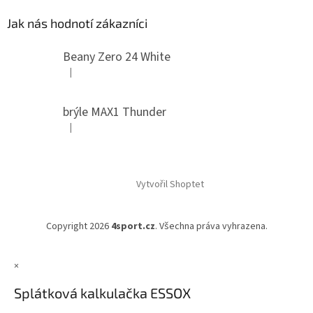
Jak nás hodnotí zákazníci
Beany Zero 24 White
|
Hodnocení produktu je 5 z 5 hvězdiček.
brýle MAX1 Thunder
|
Hodnocení produktu je 5 z 5 hvězdiček.
Vytvořil Shoptet
Copyright 2026
4sport.cz
. Všechna práva vyhrazena.
×
Splátková kalkulačka ESSOX