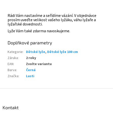
Rádi Vám nastavíme a seřídíme vázání. V objednávce
prosím uveďte velikost vašeho lyžáku, váhu lyžaře a
lyžařské dovednosti.
Lyže Vám také zdarma navoskujeme.
Doplňkové parametry
Kategorie
:
Dětské lyže
,
Dětské lyže 100 cm
Záruka
:
2 roky
EAN
:
Zvolte variantu
Barva
:
Černá
Značka
:
Lusti
Z
á
p
a
Kontakt