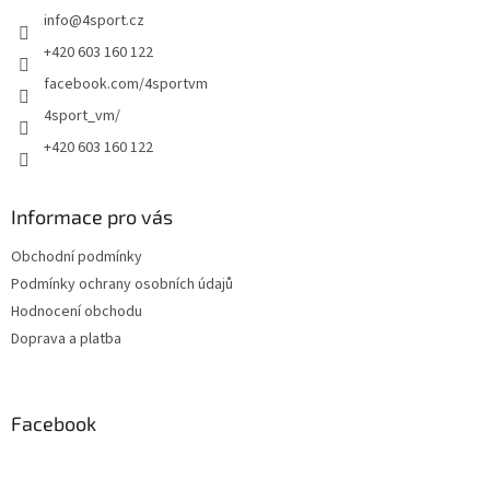
t
info
@
4sport.cz
í
+420 603 160 122
facebook.com/4sportvm
4sport_vm/
+420 603 160 122
Informace pro vás
Obchodní podmínky
Podmínky ochrany osobních údajů
Hodnocení obchodu
Doprava a platba
Facebook