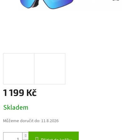
1 199 Kč
Měrná
Skladem
cena:
Můžeme doručit do:
11.8.2026
Přidat do košíku