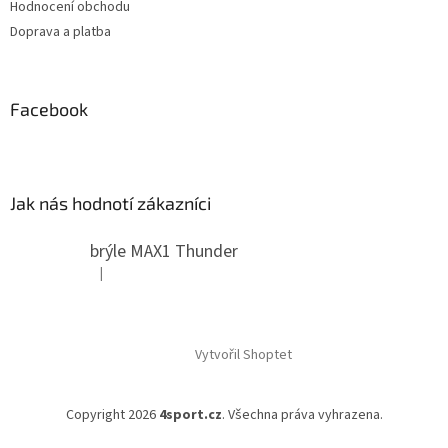
Hodnocení obchodu
Doprava a platba
Facebook
Jak nás hodnotí zákazníci
brýle MAX1 Thunder
|
Hodnocení produktu je 5 z 5 hvězdiček.
Vytvořil Shoptet
Copyright 2026
4sport.cz
. Všechna práva vyhrazena.