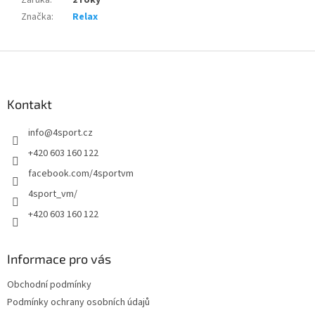
Záruka
:
2 roky
Značka
:
Relax
Z
á
p
a
Kontakt
t
info
@
4sport.cz
í
+420 603 160 122
facebook.com/4sportvm
4sport_vm/
+420 603 160 122
Informace pro vás
Obchodní podmínky
Podmínky ochrany osobních údajů