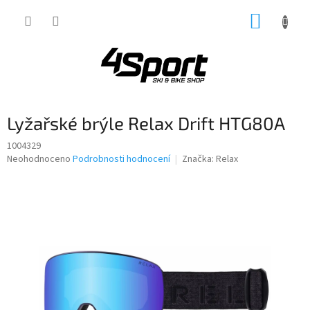
Přejít
NÁKUP
na
obsah
KOŠÍK
Lyžařské brýle Relax Drift HTG80A
1004329
Průměrné
Neohodnoceno
Podrobnosti hodnocení
Značka:
Relax
hodnocení
produktu
je
0,0
z
5
hvězdiček.