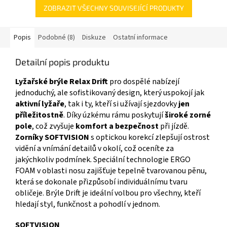
ZOBRAZIT VŠECHNY SOUVISEJÍCÍ PRODUKTY
Popis
Podobné (8)
Diskuze
Ostatní informace
Detailní popis produktu
Lyžařské brýle Relax Drift
pro dospělé nabízejí
jednoduchý, ale sofistikovaný design, který uspokojí jak
aktivní lyžaře
, tak i ty, kteří si užívají sjezdovky
jen
příležitostně
. Díky úzkému rámu poskytují
široké zorné
pole
, což zvyšuje
komfort a bezpečnost
při jízdě.
Zorníky SOFTVISION
s optickou korekcí zlepšují ostrost
vidění a vnímání detailů v okolí, což oceníte za
jakýchkoliv podmínek. Speciální technologie ERGO
FOAM v oblasti nosu zajišťuje tepelně tvarovanou pěnu,
která se dokonale přizpůsobí individuálnímu tvaru
obličeje. Brýle Drift je ideální volbou pro všechny, kteří
hledají styl, funkčnost a pohodlí v jednom.
SOFTVISION