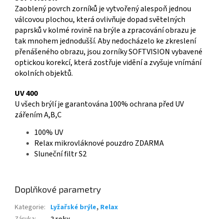
Zaoblený povrch zorníků je vytvořený alespoň jednou
válcovou plochou, která ovlivňuje dopad světelných
paprsků v kolmé rovině na brýle a zpracování obrazu je
tak mnohem jednodušší. Aby nedocházelo ke zkreslení
přenášeného obrazu, jsou zorníky SOFTVISION vybavené
optickou korekcí, která zostřuje vidění a zvyšuje vnímání
okolních objektů.
UV 400
U všech brýlí je garantována 100% ochrana před UV
zářením A,B,C
100% UV
Relax mikrovláknové pouzdro ZDARMA
Sluneční filtr S2
Doplňkové parametry
Kategorie
:
Lyžařské brýle
,
Relax