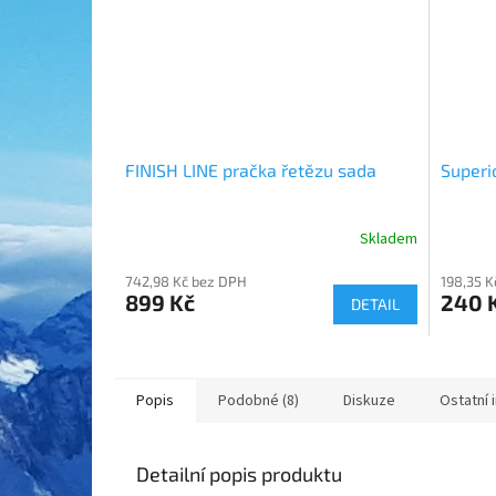
FINISH LINE pračka řetězu sada
Superi
Skladem
742,98 Kč bez DPH
198,35 K
899 Kč
240 
DETAIL
Popis
Podobné (8)
Diskuze
Ostatní 
Detailní popis produktu