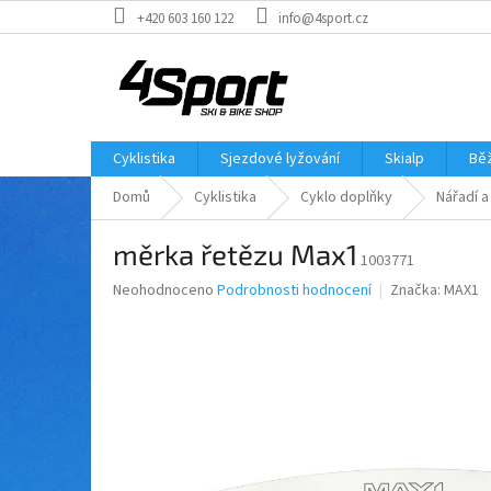
Přejít
+420 603 160 122
info@4sport.cz
na
obsah
Cyklistika
Sjezdové lyžování
Skialp
Běž
Domů
Cyklistika
Cyklo doplňky
Nářadí a
měrka řetězu Max1
1003771
Průměrné
Neohodnoceno
Podrobnosti hodnocení
Značka:
MAX1
hodnocení
produktu
je
0,0
z
5
hvězdiček.