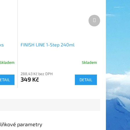
Další
produkt
ks
FINISH LINE 1-Step 240ml
Skladem
Skladem
288,43 Kč bez DPH
349 Kč
ETAIL
DETAIL
lňkové parametry