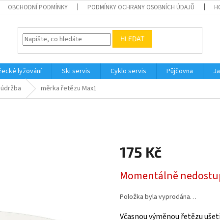
OBCHODNÍ PODMÍNKY
PODMÍNKY OCHRANY OSOBNÍCH ÚDAJŮ
H
HLEDAT
ecké lyžování
Ski servis
Cyklo servis
Půjčovna
Ja
 údržba
měrka řetězu Max1
175 Kč
Měrná
Momentálně nedostu
cena:
Položka byla vyprodána…
Včasnou výměnou řetězu ušetř