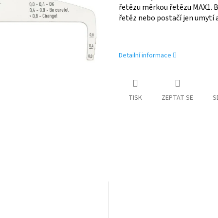
řetězu měrkou řetězu MAX1. B
řetěz nebo postačí jen umytí 
Detailní informace
TISK
ZEPTAT SE
S