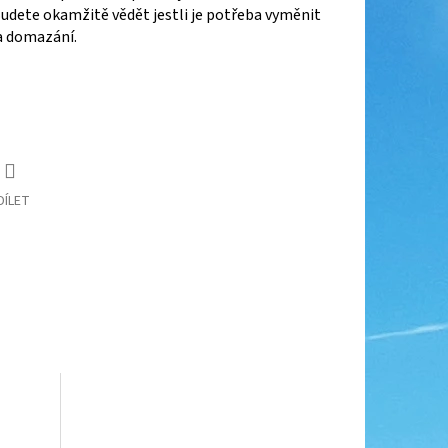
udete okamžitě vědět jestli je potřeba vyměnit
a domazání.
DÍLET