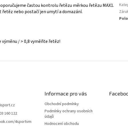
Kate
 Doporučujeme častou kontrolu řetězu měrkou řetězu MAX1.
t řetěz nebo postačí jen umytí a domazání.
Záru
Polo
te výměnu / > 0,8 vyměňte řetěz!
Informace pro vás
Facebo
Obchodní podmínky
4sport.cz
Podmínky ochrany osobních
03 160 122
údajů
ook.com/4sportvm
Hodnocení obchodu