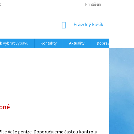
ODNOCENÍ OBCHODU
DOPRAVA A PLATBA
Přihlášení
NÁKUPNÍ
Prázdný košík
KOŠÍK
k vybrat výbavu
Kontakty
Aktuality
Doprava a platba
pné
íte Vaše peníze. Doporučujeme častou kontrolu