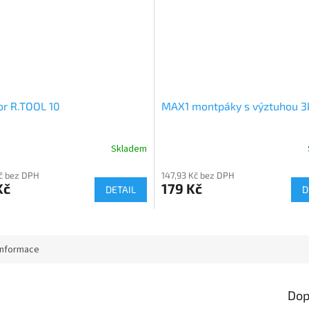
or R.TOOL 10
MAX1 montpáky s výztuhou 3
Skladem
č bez DPH
147,93 Kč bez DPH
Kč
179 Kč
DETAIL
D
informace
Dop