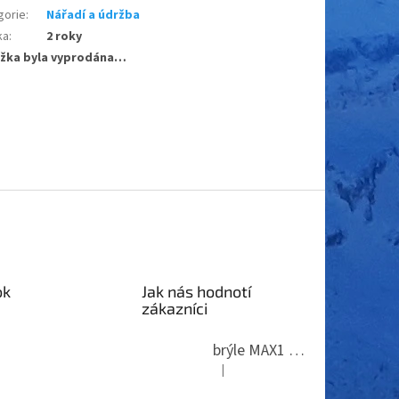
gorie
:
Nářadí a údržba
ka
:
2 roky
žka byla vyprodána…
ok
Jak nás hodnotí
zákazníci
brýle MAX1 Thunder
|
Hodnocení produktu je 5 z 5 hvězdi