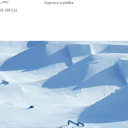
t_vm/
Doprava a platba
03 160 122