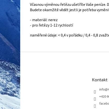
Včasnou výměnou řetězu ušetříte Vaše peníze.
Budete okamžitě vědět jestli je potřeba vyměni
- materiál: nerez
- pro řetězy 1-12 rychlostí
naměřené údaje: < 0,4 v pořádku / 0,4 - 0,8 zvaž
Z
á
p
a
t
Kontakt
í
info
@
+420 6
faceb