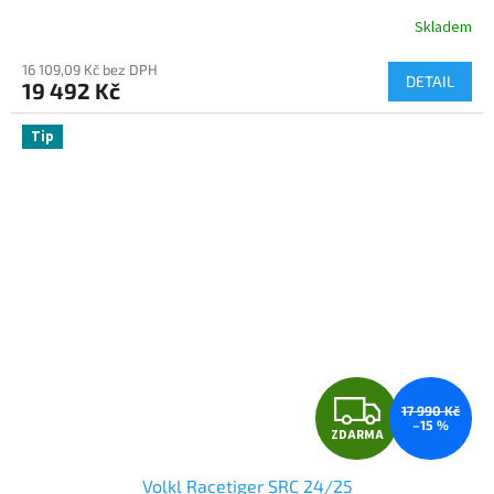
R
Skladem
M
16 109,09 Kč bez DPH
DETAIL
19 492 Kč
A
Tip
Z
17 990 Kč
–15 %
ZDARMA
D
Volkl Racetiger SRC 24/25