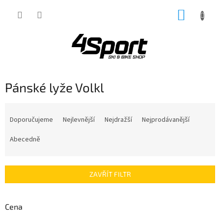
Přejít
NÁKUP
na
obsah
KOŠÍK
Pánské lyže Volkl
Ř
a
Doporučujeme
Nejlevnější
Nejdražší
Nejprodávanější
z
e
Abecedně
n
í
p
ZAVŘÍT FILTR
r
o
d
Cena
u