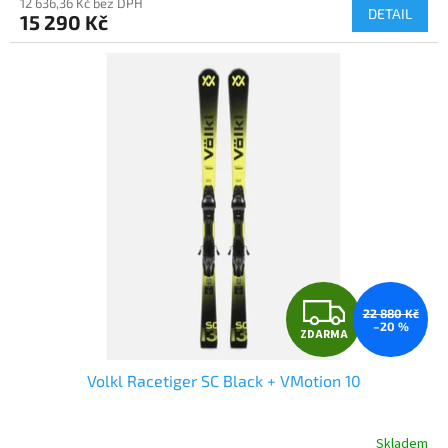
M
12 636,36 Kč bez DPH
DETAIL
15 290 Kč
A
Z
22 880 Kč
–20 %
ZDARMA
D
Volkl Racetiger SC Black + VMotion 10
A
R
Skladem