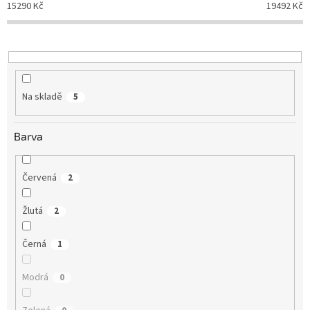
15290
Kč
19492
Kč
k
t
ů
Na skladě
5
Barva
Červená
2
Žlutá
2
Černá
1
Modrá
0