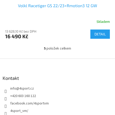
Volkl Racetiger GS 22/23+Rmotion3 12 GW
A
R
Skladem
M
13 628,10 Kč bez DPH
DETAIL
16 490 Kč
A
5
položek celkem
O
v
l
Z
á
á
d
p
a
a
Kontakt
c
t
í
info
@
4sport.cz
í
p
r
+420 603 160 122
v
facebook.com/4sportvm
k
y
4sport_vm/
v