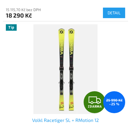
M
15 115,70 Kč bez DPH
DETAIL
18 290 Kč
A
Tip
Z
25 990 Kč
–25 %
ZDARMA
D
Volkl Racetiger SL + RMotion 12
A