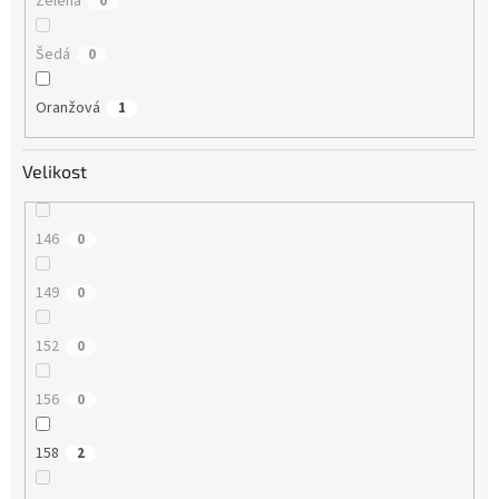
Zelená
0
Šedá
0
Oranžová
1
Velikost
146
0
149
0
152
0
156
0
158
2