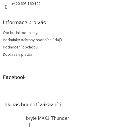
+420 603 160 122
ý
p
i
s
Informace pro vás
u
Obchodní podmínky
Podmínky ochrany osobních údajů
Hodnocení obchodu
Doprava a platba
Facebook
Jak nás hodnotí zákazníci
brýle MAX1 Thunder
|
Hodnocení produktu je 5 z 5 hvězdiček.