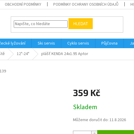
OBCHODNÍ PODMÍNKY
PODMÍNKY OCHRANY OSOBNÍCH ÚDAJŮ
H
HLEDAT
ecké lyžování
Ski servis
Cyklo servis
Půjčovna
Ja
ště
12"-24"
plášť KENDA 24x1.95 Aptor
139
359 Kč
Měrná
Skladem
cena:
Můžeme doručit do:
11.8.2026