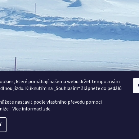
ookies, které pomáhají našemu webu držet tempo a vám
odlnou jízdu. Kliknutím na „Souhlasím“ šlápnete do pedálů
můžete nastavit podle vlastního převodu pomoci
íže... Více informací
zde
.
ací
í
í.