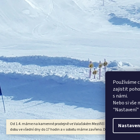
Používáme c
zajistit poh
s námi.
Nebo si vše 
"Nastavení" n
Od 1.4. máme na kamenné prodejně ve Valašském Meziříčí letní zkrácenou otevír
Nastaven
dobu ve všední dny do 17 hodin a v sobotu máme zavřeno. Děkujeme za pochopen