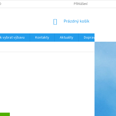
ODNOCENÍ OBCHODU
DOPRAVA A PLATBA
Přihlášení
NÁKUPNÍ
Prázdný košík
KOŠÍK
k vybrat výbavu
Kontakty
Aktuality
Doprava a platba