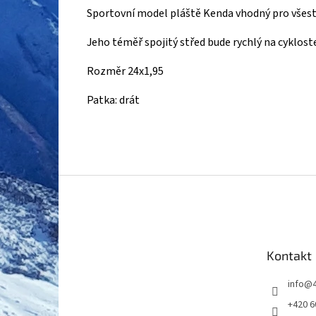
Sportovní model pláště Kenda vhodný pro všestr
Jeho téměř spojitý střed bude rychlý na cyklost
Rozměr 24x1,95
Patka: drát
Z
á
p
a
t
Kontakt
í
info
@
+420 6