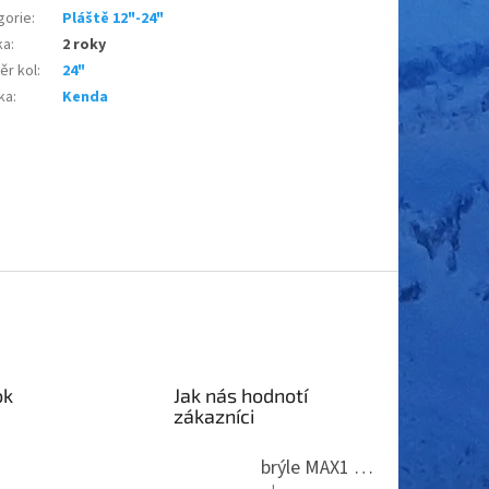
gorie
:
Pláště 12"-24"
ka
:
2 roky
ěr kol
:
24"
ka
:
Kenda
ok
Jak nás hodnotí
zákazníci
brýle MAX1 Thunder