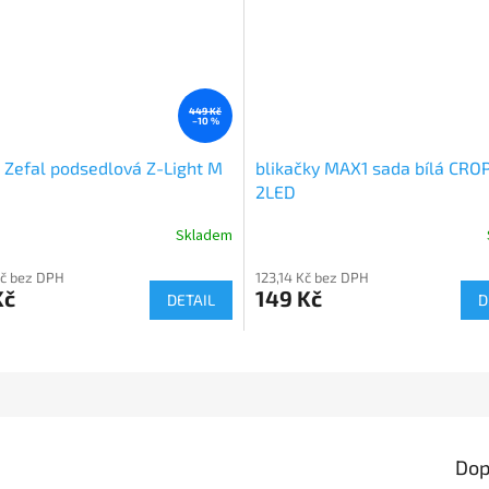
449 Kč
–10 %
 Zefal podsedlová Z-Light M
blikačky MAX1 sada bílá CRO
2LED
Skladem
Kč bez DPH
123,14 Kč bez DPH
Kč
149 Kč
DETAIL
D
Dop