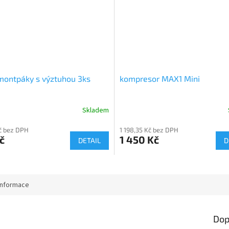
ontpáky s výztuhou 3ks
kompresor MAX1 Mini
Skladem
č bez DPH
1 198,35 Kč bez DPH
č
1 450 Kč
DETAIL
D
informace
Dop