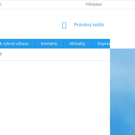
ODNOCENÍ OBCHODU
DOPRAVA A PLATBA
Přihlášení
NÁKUPNÍ
Prázdný košík
KOŠÍK
k vybrat výbavu
Kontakty
Aktuality
Doprava a platba
l