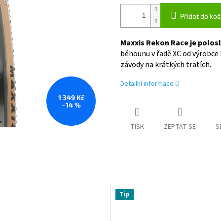
Přidat do koš
Maxxis Rekon Race je polosl
běhounu v řadě XC od výrobce 
závody na krátkých tratích.
Detailní informace
1 349 Kč
–14 %
TISK
ZEPTAT SE
S
Tip