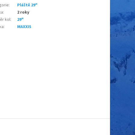
gorie
:
Pláště 29"
ka
:
2 roky
ěr kol
:
29"
ka
:
MAXXIS