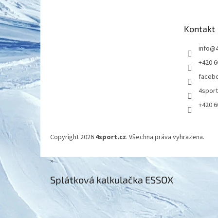
a
t
Kontakt
í
info
@
+420 6
faceb
4spor
+420 6
Copyright 2026
4sport.cz
. Všechna práva vyhrazena.
×
Splátková kalkulačka ESSOX