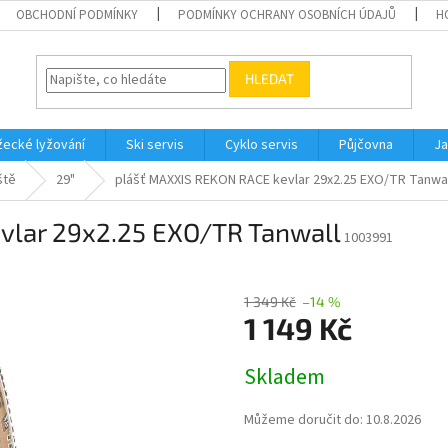
OBCHODNÍ PODMÍNKY
PODMÍNKY OCHRANY OSOBNÍCH ÚDAJŮ
H
HLEDAT
ecké lyžování
Ski servis
Cyklo servis
Půjčovna
Ja
ště
29"
plášť MAXXIS REKON RACE kevlar 29x2.25 EXO/TR Tanwal
vlar 29x2.25 EXO/TR Tanwall
1003991
1 349 Kč
–14 %
1 149 Kč
Měrná
Skladem
cena:
Můžeme doručit do:
10.8.2026