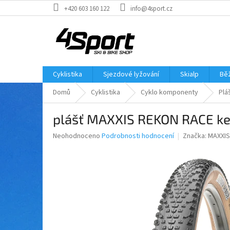
Přejít
+420 603 160 122
info@4sport.cz
na
obsah
Cyklistika
Sjezdové lyžování
Skialp
Běž
Domů
Cyklistika
Cyklo komponenty
Plá
plášť MAXXIS REKON RACE ke
Průměrné
Neohodnoceno
Podrobnosti hodnocení
Značka:
MAXXIS
hodnocení
produktu
je
0,0
z
5
hvězdiček.