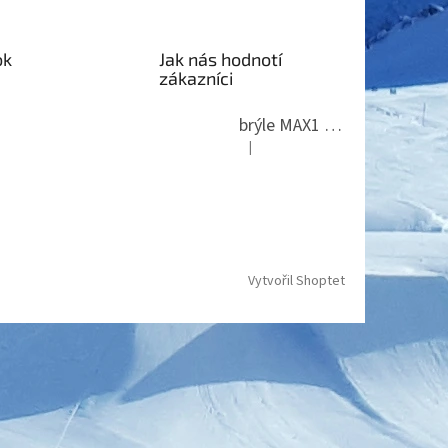
ok
Jak nás hodnotí
zákazníci
brýle MAX1 Thunder
|
Hodnocení produktu je 5 z 5 hvězdi
Vytvořil Shoptet