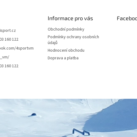
Informace pro vás
Facebo
Obchodní podmínky
4sport.cz
Podmínky ochrany osobních
03 160 122
údajů
ook.com/4sportvm
Hodnocení obchodu
t_vm/
Doprava a platba
03 160 122