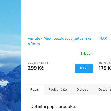
ventilek Max1 bezdušový galus. 2ks
MAX1 m
40mm
Skladem
247,11 Kč bez DPH
147,93 K
299 Kč
179 K
DETAIL
Popis
Podobné (1)
Diskuze
Ostatní 
Detailní popis produktu