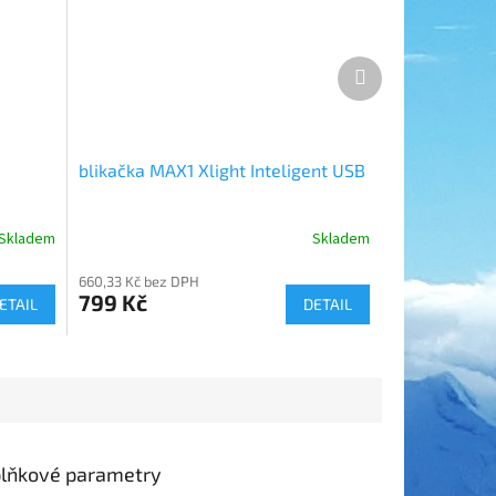
Další
produkt
blikačka MAX1 Xlight Inteligent USB
Skladem
Skladem
660,33 Kč bez DPH
799 Kč
ETAIL
DETAIL
lňkové parametry