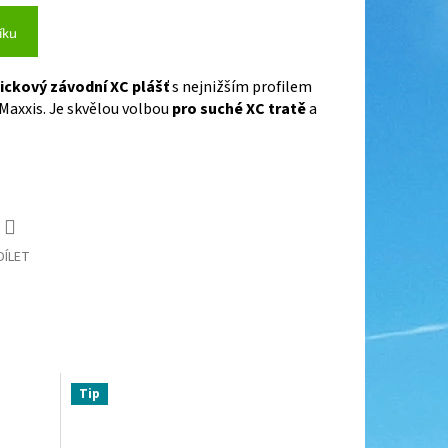
íku
ickový závodní XC plášť
s nejnižším profilem
Maxxis. Je skvělou volbou
pro suché XC tratě
a
DÍLET
Tip