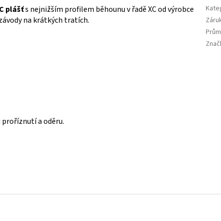
Kate
C plášť
s nejnižším profilem běhounu v řadě XC od výrobce
závody na krátkých tratích.
Záru
Prům
Znač
 proříznutí a oděru.