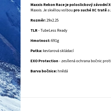
Maxxis Rekon Race je poloslickový závodní X
Maxxis. Je skvělou volbou
pro suché XC tratě
a 
Rozměr:
29x2.25
TLR
- TubeLess Ready
Hmotnost:
691g
Patka:
kevlarová skládací
EXO Protection
- zesílená ochrana bočnic proti
Barva bočnice:
hnědá
Z
á
p