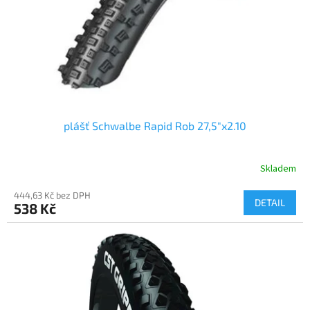
o
d
u
k
t
ů
plášť Schwalbe Rapid Rob 27,5"x2.10
Skladem
444,63 Kč bez DPH
DETAIL
538 Kč