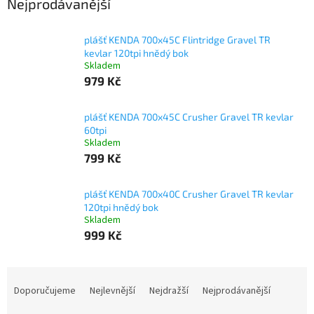
Nejprodávanější
plášť KENDA 700x45C Flintridge Gravel TR
kevlar 120tpi hnědý bok
Skladem
979 Kč
plášť KENDA 700x45C Crusher Gravel TR kevlar
60tpi
Skladem
799 Kč
plášť KENDA 700x40C Crusher Gravel TR kevlar
120tpi hnědý bok
Skladem
999 Kč
Ř
a
Doporučujeme
Nejlevnější
Nejdražší
Nejprodávanější
z