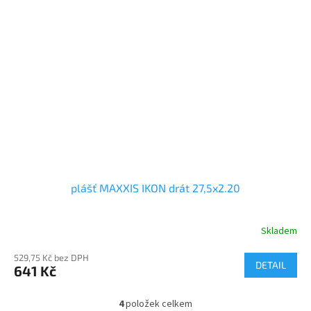
plášť MAXXIS IKON drát 27,5x2.20
Skladem
529,75 Kč bez DPH
DETAIL
641 Kč
4
položek celkem
O