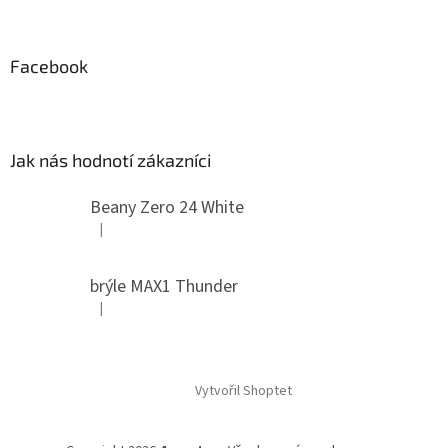
Facebook
Jak nás hodnotí zákazníci
Beany Zero 24 White
|
Hodnocení produktu je 5 z 5 hvězdiček.
brýle MAX1 Thunder
|
Hodnocení produktu je 5 z 5 hvězdiček.
Vytvořil Shoptet