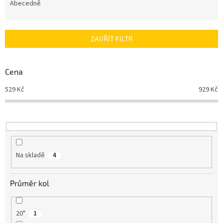
e
Abecedně
n
í
p
ZAVŘÍT FILTR
r
o
d
Cena
u
529
Kč
929
Kč
k
t
ů
Na skladě
4
Průměr kol
20"
1