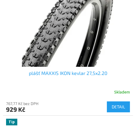
plášť MAXXIS IKON kevlar 27,5x2.20
Skladem
767,77 Kč bez DPH
DETAIL
929 Kč
Tip