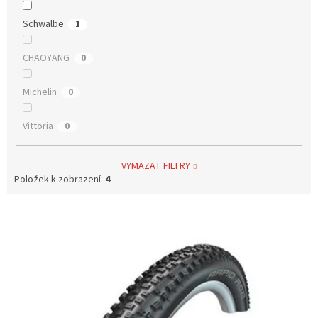
Schwalbe
1
CHAOYANG
0
Michelin
0
Vittoria
0
VYMAZAT FILTRY
Položek k zobrazení:
4
V
ý
p
i
s
p
r