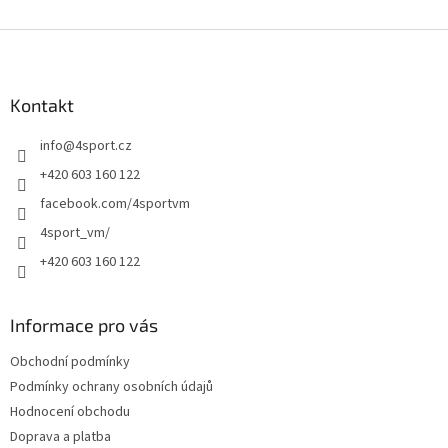
v
l
Z
á
á
d
p
a
a
Kontakt
c
t
í
info
@
4sport.cz
í
p
r
+420 603 160 122
v
facebook.com/4sportvm
k
y
4sport_vm/
v
+420 603 160 122
ý
p
i
s
Informace pro vás
u
Obchodní podmínky
Podmínky ochrany osobních údajů
Hodnocení obchodu
Doprava a platba