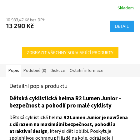
R
Skladem
M
10 983,47 Kč bez DPH
13 290 Kč
DETAIL
A
ZOBRAZIT VŠECHNY SOUVISEJÍCÍ PRODUKTY
Popis
Podobné (8)
Diskuze
Ostatní informace
Detailní popis produktu
Dětská cyklistická helma R2 Lumen Junior –
bezpečnost a pohodlí pro malé cyklisty
Dětská cyklistická helma
R2 Lumen Junior je navržena
s důrazem na maximální bezpečnost, pohodlí a
atraktivní design
, který si děti oblíbí. Poskytuje
spolehlivou ochranu při jízdě na kole, odrážedle i