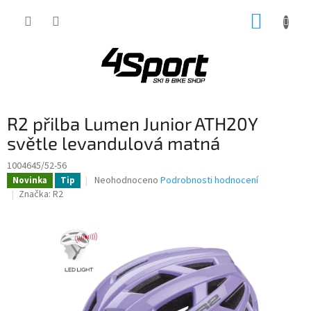
Přejít
NÁKUP
na
obsah
KOŠÍK
R2 přilba Lumen Junior ATH20Y
světle levandulová matná
1004645/52-56
Průměrné
Neohodnoceno
Podrobnosti hodnocení
Novinka
Tip
hodnocení
Značka:
R2
produktu
je
0,0
z
5
hvězdiček.