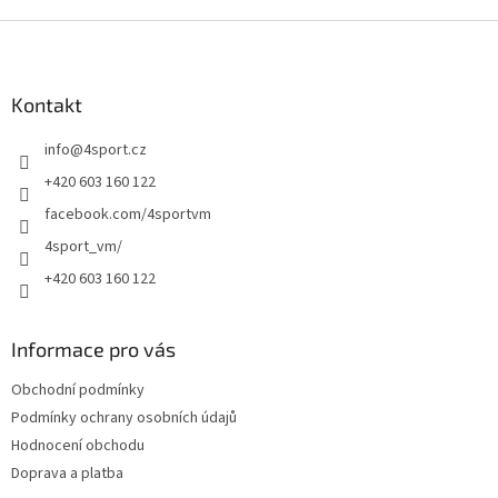
Z
á
p
a
Kontakt
t
info
@
4sport.cz
í
+420 603 160 122
facebook.com/4sportvm
4sport_vm/
+420 603 160 122
Informace pro vás
Obchodní podmínky
Podmínky ochrany osobních údajů
Hodnocení obchodu
Doprava a platba