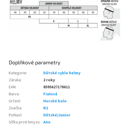
Doplňkové parametry
Kategorie
:
Dětské cyklo helmy
Záruka
:
2 roky
EAN
:
8595627178611
Barva
:
Fialová
Určení
:
Horské kolo
Značka
:
R2
Pohlaví
:
Dětské/Junior
Síťka proti hmyzu
:
Ano