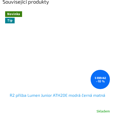
Související produkty
Novinka
Tip
1 199 Kč
–10 %
R2 přilba Lumen Junior ATH20E modrá černá matná
Skladem