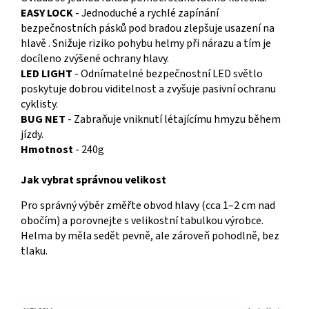
EASY LOCK
- Jednoduché a rychlé zapínání
bezpečnostních pásků pod bradou zlepšuje usazení na
hlavě . Snižuje riziko pohybu helmy při nárazu a tím je
docíleno zvýšené ochrany hlavy.
LED LIGHT
- Odnímatelné bezpečnostní LED světlo
poskytuje dobrou viditelnost a zvyšuje pasivní ochranu
cyklisty.
BUG NET
- Zabraňuje vniknutí létajícímu hmyzu během
jízdy.
Hmotnost
- 240g
Jak vybrat správnou velikost
Pro správný výběr změřte obvod hlavy (cca 1–2 cm nad
obočím) a porovnejte s velikostní tabulkou výrobce.
Helma by měla sedět pevně, ale zároveň pohodlně, bez
tlaku.