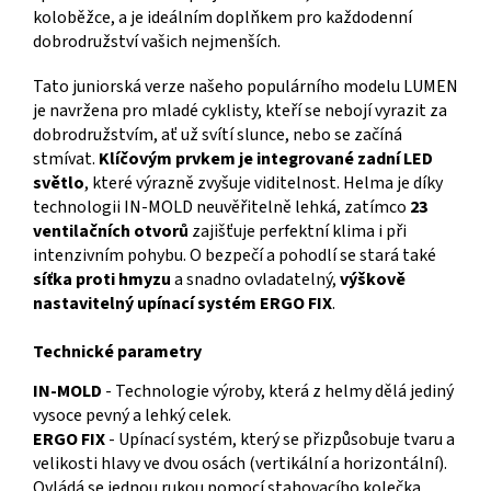
koloběžce, a je ideálním doplňkem pro každodenní
dobrodružství vašich nejmenších.
Tato juniorská verze našeho populárního modelu LUMEN
je navržena pro mladé cyklisty, kteří se nebojí vyrazit za
dobrodružstvím, ať už svítí slunce, nebo se začíná
stmívat.
Klíčovým prvkem je integrované zadní LED
světlo
, které výrazně zvyšuje viditelnost. Helma je díky
technologii IN-MOLD neuvěřitelně lehká, zatímco
23
ventilačních otvorů
zajišťuje perfektní klima i při
intenzivním pohybu. O bezpečí a pohodlí se stará také
síťka proti hmyzu
a snadno ovladatelný,
výškově
nastavitelný upínací systém ERGO FIX
.
Technické parametry
IN-MOLD
- Technologie výroby, která z helmy dělá jediný
vysoce pevný a lehký celek.
ERGO FIX
- Upínací systém, který se přizpůsobuje tvaru a
velikosti hlavy ve dvou osách (vertikální a horizontální).
Ovládá se jednou rukou pomocí stahovacího kolečka.