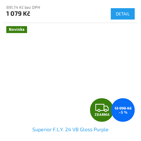
891,74 Kč bez DPH
1 079 Kč
DETAIL
Novinka
Z
13 990 Kč
–5 %
ZDARMA
D
Superior F.L.Y. 24 VB Gloss Purple
A