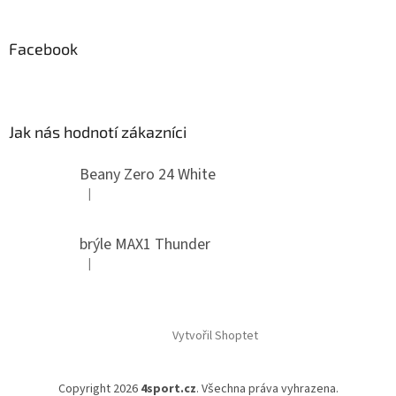
Facebook
Jak nás hodnotí zákazníci
Beany Zero 24 White
|
Hodnocení produktu je 5 z 5 hvězdiček.
brýle MAX1 Thunder
|
Hodnocení produktu je 5 z 5 hvězdiček.
Vytvořil Shoptet
Copyright 2026
4sport.cz
. Všechna práva vyhrazena.