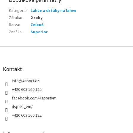
Kategorie
:
Lahve a držáky na lahve
Záruka
:
2 roky
Barva
:
Zelená
Značka
:
Superior
Z
á
p
a
Kontakt
t
info
@
4sport.cz
í
+420 603 160 122
facebook.com/4sportvm
4sport_vm/
+420 603 160 122