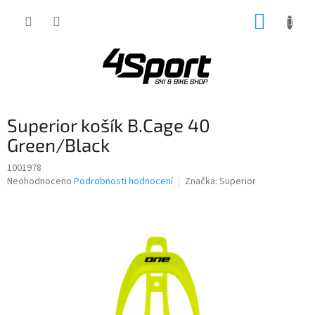
Přejít
NÁKUP
na
obsah
KOŠÍK
Superior košík B.Cage 40
Green/Black
1001978
Průměrné
Neohodnoceno
Podrobnosti hodnocení
Značka:
Superior
hodnocení
produktu
je
0,0
z
5
hvězdiček.