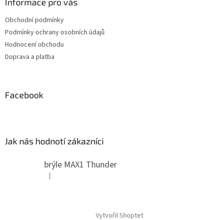
Informace pro vás
Obchodní podmínky
Podmínky ochrany osobních údajů
Hodnocení obchodu
Doprava a platba
Facebook
Jak nás hodnotí zákazníci
brýle MAX1 Thunder
|
Hodnocení produktu je 5 z 5 hvězdiček.
Vytvořil Shoptet