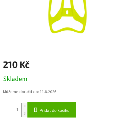
210 Kč
Měrná
Skladem
cena:
Můžeme doručit do:
11.8.2026
Přidat do košíku