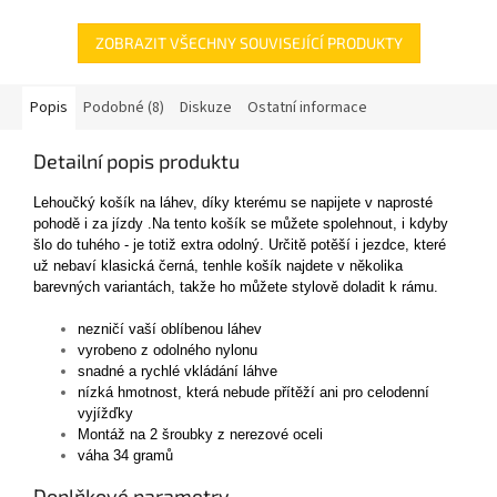
ZOBRAZIT VŠECHNY SOUVISEJÍCÍ PRODUKTY
Popis
Podobné (8)
Diskuze
Ostatní informace
Detailní popis produktu
Lehoučký košík na láhev, díky kterému se napijete v naprosté
pohodě i za jízdy .Na tento košík se můžete spolehnout, i kdyby
šlo do tuhého - je totiž extra odolný. Určitě potěší i jezdce, které
už nebaví klasická černá, tenhle košík najdete v několika
barevných variantách, takže ho můžete stylově doladit k rámu.
nezničí vaší oblíbenou láhev
vyrobeno z odolného nylonu
snadné a rychlé vkládání láhve
nízká hmotnost, která nebude přítěží ani pro celodenní
vyjížďky
Montáž na 2 šroubky z nerezové oceli
váha 34 gramů
Doplňkové parametry