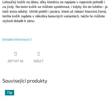
Lehoučký košík na láhev, díky kterému se napijete v naprosté pohodě i
za jízdy. Na tento košík se můžete spolehnout, i kdyby šlo do tuhého - je
totiž extra odolný. Určitě potěší i jezdce, které už nebaví klasická černá,
tenhle košík najdete v několika barevných variantách, takže ho můžete
stylově doladit k rámu.
Detailní informace
ZEPTAT SE
SDÍLET
Související produkty
Tip