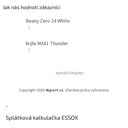
Jak nás hodnotí zákazníci
Beany Zero 24 White
|
Hodnocení produktu je 5 z 5 hvězdiček.
brýle MAX1 Thunder
|
Hodnocení produktu je 5 z 5 hvězdiček.
Vytvořil Shoptet
Copyright 2026
4sport.cz
. Všechna práva vyhrazena.
×
Splátková kalkulačka ESSOX