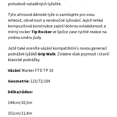
pohodově naladěných lyžařek.
Tyto allround dámské lyže si zamilujete pro svou
lehkost, obratnost a nenáročné lyžování. Jejich lehká
kompozitová konstrukce zajistí dobrou ovladatenost a
mírný rocker
Tip Rocker
ve špičce zase rychlé reakce na
změnu směru jízdy.
Jistě také oceníte vázání kompatibilní s novou generací
podrážek lyžáků
Grip Walk
. Zvládne však pojmout i starší
klasické podrážky.
Vázání
: Marker FTD TP 10
Geometrie:
123/72/104
Délka/rádius:
144cm/10,5m
151cm/11,4m