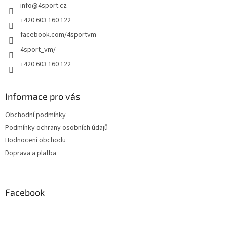
info
@
4sport.cz
í
+420 603 160 122
facebook.com/4sportvm
4sport_vm/
+420 603 160 122
Informace pro vás
Obchodní podmínky
Podmínky ochrany osobních údajů
Hodnocení obchodu
Doprava a platba
Facebook