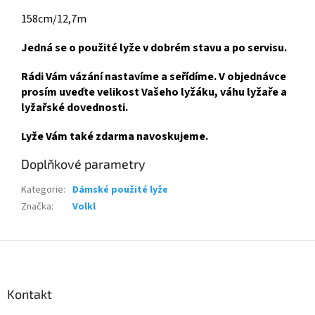
158cm/12,7m
Jedná se o použité lyže v dobrém stavu a po servisu.
Rádi Vám vázání nastavíme a seřídíme. V objednávce
prosím uveďte velikost Vašeho lyžáku, váhu lyžaře a
lyžařské dovednosti.
Lyže Vám také zdarma navoskujeme.
Doplňkové parametry
Kategorie
:
Dámské použité lyže
Značka
:
Volkl
Z
á
p
a
Kontakt
t