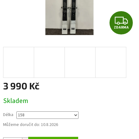
Z
ZDARMA
D
A
R
M
A
3 990 Kč
Měrná
Skladem
cena:
Délka
Můžeme doručit do:
10.8.2026