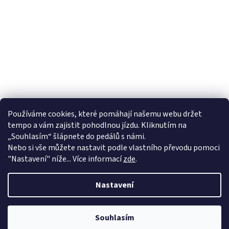
Používáme cookies, které pomáhají našemu webu držet
tempo a vám zajistit pohodlnou jízdu. Kliknutím na
„Souhlasím“ šlápnete do pedálů s námi.
Nebo si vše můžete nastavit podle vlastního převodu pomoci
"Nastavení" níže... Více informací
zde
.
Nastavení
Od 1.4. máme na kamenné prodejně ve Valašském Meziříčí letní
zkrácenou otevírací dobu ve všední dny do 17 hodin a v sobotu máme
Souhlasím
zavřeno. Děkujeme za pochopení.