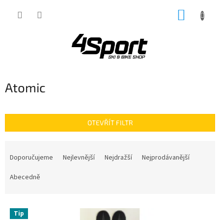
Přejít
NÁKUP
na
obsah
KOŠÍK
Atomic
OTEVŘÍT FILTR
Ř
a
Doporučujeme
Nejlevnější
Nejdražší
Nejprodávanější
z
e
Abecedně
n
í
V
p
Tip
ý