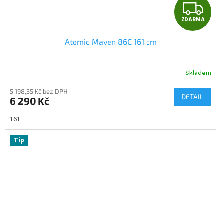
Z
ZDARMA
D
Atomic Maven 86C 161 cm
A
R
Skladem
M
5 198,35 Kč bez DPH
DETAIL
6 290 Kč
A
161
Tip