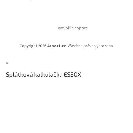
|
Hodnocení produktu je 5 z 5 hvězdiček.
Vytvořil Shoptet
Copyright 2026
4sport.cz
. Všechna práva vyhrazena.
×
Splátková kalkulačka ESSOX