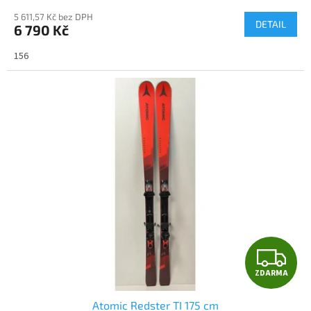
M
5 611,57 Kč bez DPH
DETAIL
6 790 Kč
A
156
Z
ZDARMA
D
Atomic Redster TI 175 cm