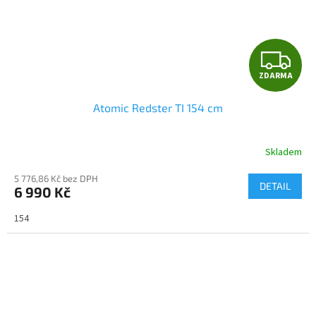
Z
ZDARMA
D
Atomic Redster TI 154 cm
A
R
Skladem
M
5 776,86 Kč bez DPH
DETAIL
6 990 Kč
A
154