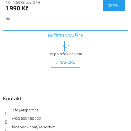
1 644,63 Kč bez DPH
DETAIL
1 990 Kč
90
NAČÍST 10 DALŠÍCH
S
1
2
t
O
r
25
položek celkem
v
á
l
NAHORU
n
á
k
d
o
v
Z
a
á
c
á
n
í
p
í
p
a
Kontakt
r
t
v
info
@
4sport.cz
í
k
y
+420 603 160 122
v
facebook.com/4sportvm
ý