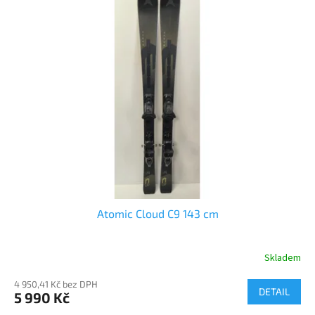
r
p
o
i
d
s
u
p
k
r
t
o
ů
d
u
k
t
ů
Atomic Cloud C9 143 cm
Skladem
4 950,41 Kč bez DPH
DETAIL
5 990 Kč