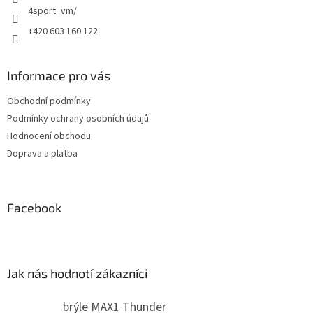
p
4sport_vm/
i
+420 603 160 122
s
u
Informace pro vás
Obchodní podmínky
Podmínky ochrany osobních údajů
Hodnocení obchodu
Doprava a platba
Facebook
Jak nás hodnotí zákazníci
brýle MAX1 Thunder