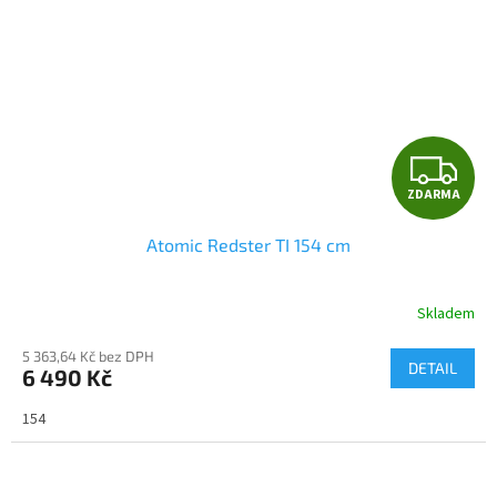
Z
ZDARMA
D
Atomic Redster TI 154 cm
A
R
Skladem
M
5 363,64 Kč bez DPH
DETAIL
6 490 Kč
A
154