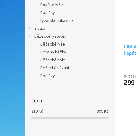
i
r
n
Použité lyže
s
o
e
Doplňky
p
d
l
r
u
Lyžařské rukavice
o
k
Skialp
d
t
Běžecké lyžování
u
ů
Běžecké lyže
FINIS
k
Boty na běžky
kapá
t
ů
Běžecké hole
Běžecké vázání
Doplňky
247,11
299
Cena
219
Kč
899
Kč