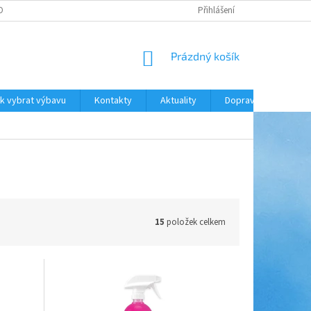
ODNOCENÍ OBCHODU
DOPRAVA A PLATBA
Přihlášení
NÁKUPNÍ
Prázdný košík
KOŠÍK
k vybrat výbavu
Kontakty
Aktuality
Doprava a platba
15
položek celkem