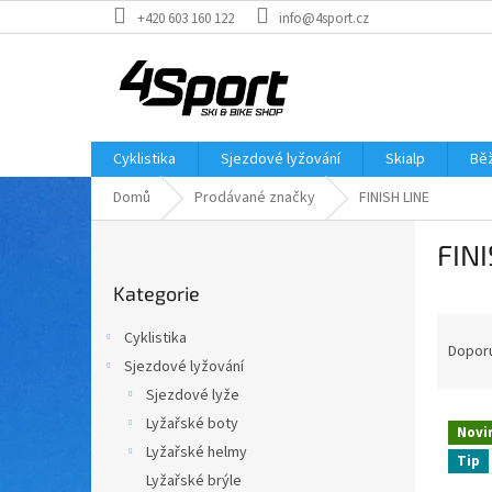
Přejít
+420 603 160 122
info@4sport.cz
na
obsah
Cyklistika
Sjezdové lyžování
Skialp
Běž
Domů
Prodávané značky
FINISH LINE
P
FINI
o
Přeskočit
s
Kategorie
kategorie
t
Ř
r
Cyklistika
a
a
Dopor
Sjezdové lyžování
z
n
Sjezdové lyže
e
n
V
n
í
Lyžařské boty
Novi
ý
í
p
Lyžařské helmy
Tip
p
p
a
Lyžařské brýle