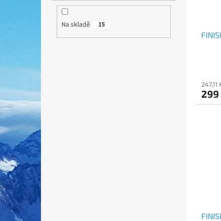
Na skladě
15
FINIS
247,11
299
FINIS