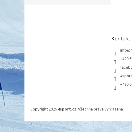
Z
á
p
a
t
Kontakt
í
info
@
+420 6
faceb
4spor
+420 6
Copyright 2026
4sport.cz
. Všechna práva vyhrazena.
×