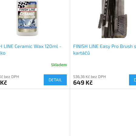
H LINE Ceramic Wax 120ml -
FINISH LINE Easy Pro Brush 
tko
kartáčů
Skladem
 Kč bez DPH
536,36 Kč bez DPH
DETAIL
 Kč
649 Kč