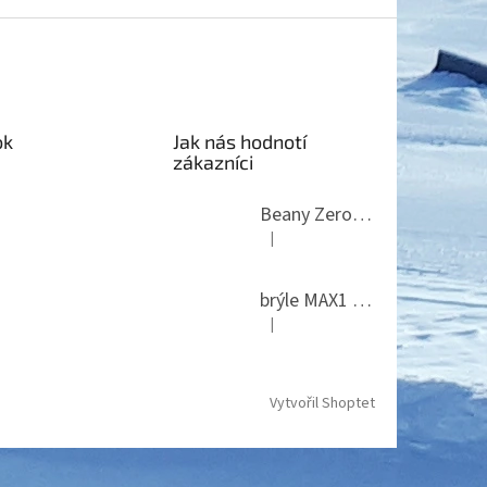
ok
Jak nás hodnotí
zákazníci
Beany Zero 24 White
|
Hodnocení produktu je 5 z 5 hvězdi
brýle MAX1 Thunder
|
Hodnocení produktu je 5 z 5 hvězdi
Vytvořil Shoptet