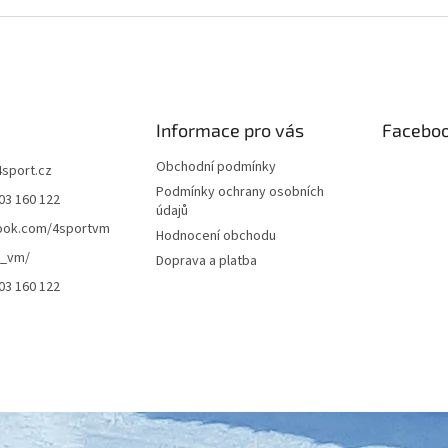
v
l
á
d
a
c
í
Informace pro vás
Facebo
p
r
Obchodní podmínky
4sport.cz
v
Podmínky ochrany osobních
03 160 122
k
údajů
y
ook.com/4sportvm
Hodnocení obchodu
v
t_vm/
ý
Doprava a platba
p
03 160 122
i
s
u