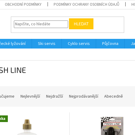
OBCHODNÍ PODMÍNKY
PODMÍNKY OCHRANY OSOBNÍCH ÚDAJŮ
H
HLEDAT
ecké lyžování
Ski servis
Cyklo servis
Půjčovna
Ja
SH LINE
učujeme
Nejlevnější
Nejdražší
Nejprodávanější
Abecedně
nka