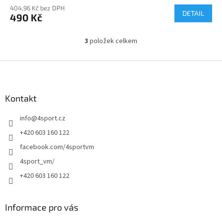
404,96 Kč bez DPH
DETAIL
490 Kč
3
položek celkem
O
v
l
Z
á
á
d
p
a
a
Kontakt
c
t
í
info
@
4sport.cz
í
p
r
+420 603 160 122
v
facebook.com/4sportvm
k
y
4sport_vm/
v
+420 603 160 122
ý
p
i
s
Informace pro vás
u