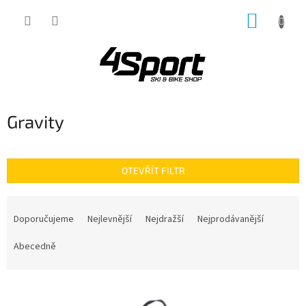
Přejít
NÁKUP
na
obsah
KOŠÍK
Gravity
OTEVŘÍT FILTR
Ř
a
Doporučujeme
Nejlevnější
Nejdražší
Nejprodávanější
z
e
Abecedně
n
í
V
p
ý