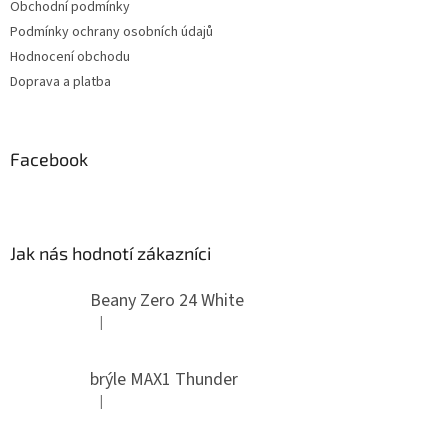
Obchodní podmínky
Podmínky ochrany osobních údajů
Hodnocení obchodu
Doprava a platba
Facebook
Jak nás hodnotí zákazníci
Beany Zero 24 White
|
Hodnocení produktu je 5 z 5 hvězdiček.
brýle MAX1 Thunder
|
Hodnocení produktu je 5 z 5 hvězdiček.