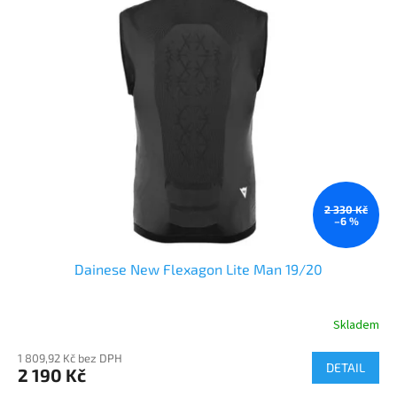
r
p
o
i
d
s
u
p
k
r
t
o
ů
d
u
k
t
ů
2 330 Kč
–6 %
Dainese New Flexagon Lite Man 19/20
Skladem
1 809,92 Kč bez DPH
DETAIL
2 190 Kč