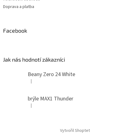
Doprava a platba
Facebook
Jak nás hodnotí zákazníci
Beany Zero 24 White
|
Hodnocení produktu je 5 z 5 hvězdiček.
brýle MAX1 Thunder
|
Hodnocení produktu je 5 z 5 hvězdiček.
Vytvořil Shoptet