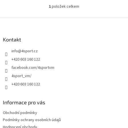
1
položek celkem
O
v
l
Z
á
á
d
p
a
a
Kontakt
c
t
í
info
@
4sport.cz
í
p
r
+420 603 160 122
v
facebook.com/4sportvm
k
y
4sport_vm/
v
+420 603 160 122
ý
p
i
s
Informace pro vás
u
Obchodní podmínky
Podmínky ochrany osobních údajů
Hodnocení obchodu