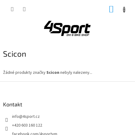
Přejít
NÁKUP
na
obsah
KOŠÍK
Scicon
Žádné produkty značky
Scicon
nebyly nalezeny...
Z
á
p
a
Kontakt
t
info
@
4sport.cz
í
+420 603 160 122
facebook.com/4sportvm