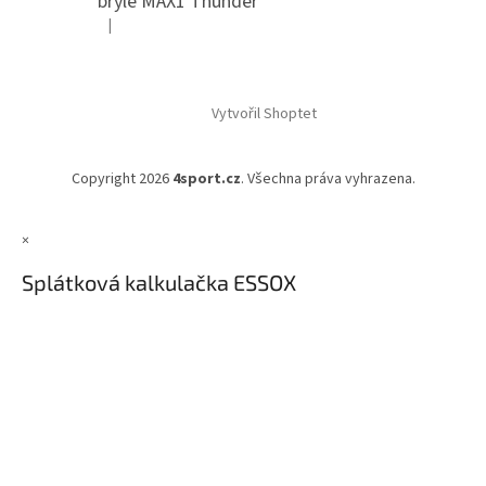
brýle MAX1 Thunder
|
Hodnocení produktu je 5 z 5 hvězdiček.
Vytvořil Shoptet
Copyright 2026
4sport.cz
. Všechna práva vyhrazena.
×
Splátková kalkulačka ESSOX