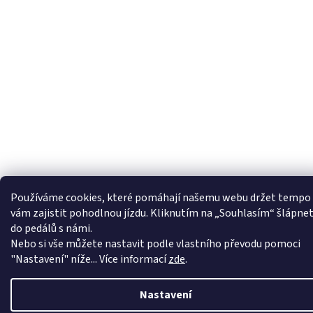
Používáme cookies, které pomáhají našemu webu držet tempo
vám zajistit pohodlnou jízdu. Kliknutím na „Souhlasím“ šlápne
do pedálů s námi.
Nebo si vše můžete nastavit podle vlastního převodu pomoci
"Nastavení" níže... Více informací
zde
.
Nastavení