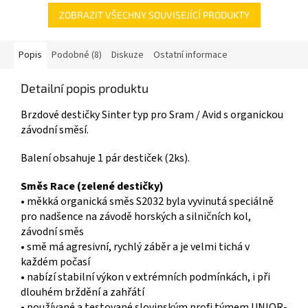
ZOBRAZIT VŠECHNY SOUVISEJÍCÍ PRODUKTY
Popis
Podobné (8)
Diskuze
Ostatní informace
Detailní popis produktu
Brzdové destičky Sinter typ pro Sram / Avid s organickou
závodní směsí.
Balení obsahuje 1 pár destiček (2ks).
Směs Race
(zelené destičky)
• měkká organická směs S2032 byla vyvinutá speciálně
pro nadšence na závodě horských a silničních kol,
závodní směs
• smě má agresivní, rychlý záběr a je velmi tichá v
každém počasí
• nabízí stabilní výkon v extrémních podmínkách, i při
dlouhém brždění a zahřátí
• používané a testované slovinským profi týmem UNIOR-