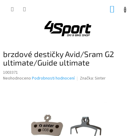
Přejít
NÁKUP
na
obsah
KOŠÍK
brzdové destičky Avid/Sram G2
ultimate/Guide ultimate
1003371
Průměrné
Neohodnoceno
Podrobnosti hodnocení
Značka:
Sinter
hodnocení
produktu
je
0,0
z
5
hvězdiček.