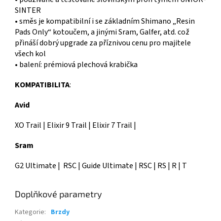
SINTER
• směs je kompatibilní i se základním Shimano „Resin
Pads Only“ kotoučem, a jinými Sram, Galfer, atd. což
přináší dobrý upgrade za příznivou cenu pro majitele
všech kol
• balení: prémiová plechová krabička
KOMPATIBILITA
:
Avid
XO Trail | Elixir 9 Trail | Elixir 7 Trail |
Sram
G2 Ultimate | RSC | Guide Ultimate | RSC | RS | R | T
Doplňkové parametry
Kategorie
:
Brzdy