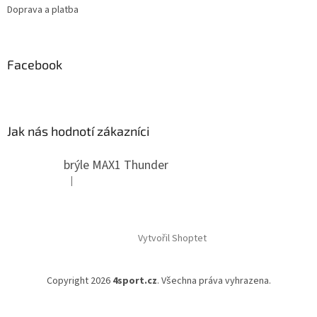
Doprava a platba
Facebook
Jak nás hodnotí zákazníci
brýle MAX1 Thunder
|
Hodnocení produktu je 5 z 5 hvězdiček.
Vytvořil Shoptet
Copyright 2026
4sport.cz
. Všechna práva vyhrazena.