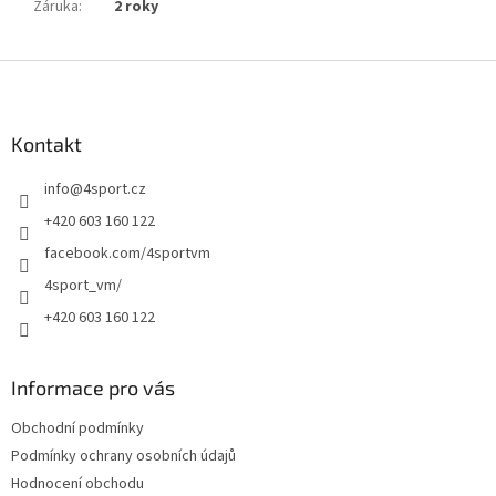
Záruka
:
2 roky
Z
á
p
a
Kontakt
t
info
@
4sport.cz
í
+420 603 160 122
facebook.com/4sportvm
4sport_vm/
+420 603 160 122
Informace pro vás
Obchodní podmínky
Podmínky ochrany osobních údajů
Hodnocení obchodu