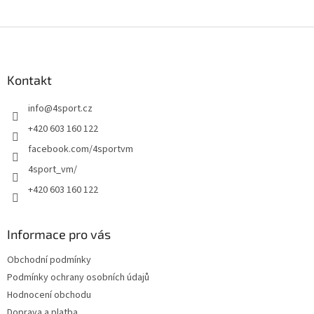
Z
á
p
a
Kontakt
t
info
@
4sport.cz
í
+420 603 160 122
facebook.com/4sportvm
4sport_vm/
+420 603 160 122
Informace pro vás
Obchodní podmínky
Podmínky ochrany osobních údajů
Hodnocení obchodu
Doprava a platba