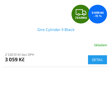
Z
3 599 Kč
–15 %
ZDARMA
D
Giro Cylinder II Black
A
R
Skladem
M
2 528,10 Kč bez DPH
3 059 Kč
DETAIL
A