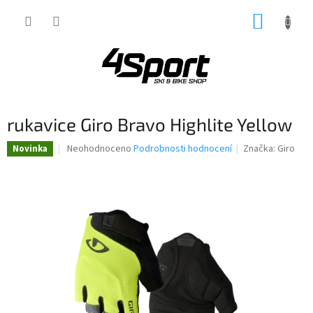
Přejít
NÁKUP
na
obsah
KOŠÍK
rukavice Giro Bravo Highlite Yellow
Průměrné
Neohodnoceno
Podrobnosti hodnocení
Značka:
Giro
Novinka
hodnocení
produktu
je
0,0
z
5
hvězdiček.