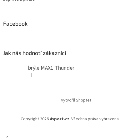
Facebook
Jak nás hodnotí zákazníci
brýle MAX1 Thunder
|
Hodnocení produktu je 5 z 5 hvězdiček.
Vytvořil Shoptet
Copyright 2026
4sport.cz
. Všechna práva vyhrazena.
×