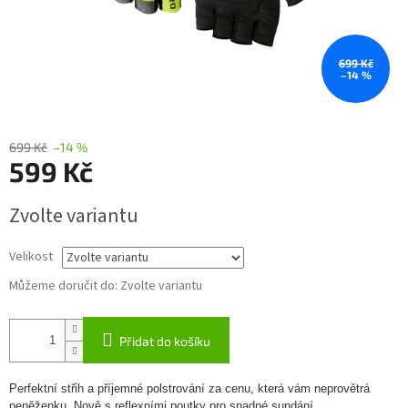
699 Kč
–14 %
699 Kč
–14 %
599 Kč
Měrná
Zvolte variantu
cena:
Velikost
Můžeme doručit do:
Zvolte variantu
Přidat do košíku
Perfektní střih a příjemné polstrování za cenu, která vám neprovětrá
peněženku. Nově s reflexními poutky pro snadné sundání.