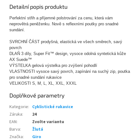
Detailní popis produktu
Perfektní střih a příjemné polstrování za cenu, která vám
neprovětrá peněženku. Nově s reflexními poutky pro snadné
sundání.
SVRCHNÍ ČÁST prodyšná, elastická ve všech směrech, savý
povrch
DLAŇ 3 díly, Super Fit™ design, vysoce odolná syntetická kůže
AX Suede™
VÝSTELKA gelová výstelka pro zvýšení pohodlí
VLASTNOSTI vysoce savý povrch, zapínání na suchý zip, poutka
pro snadné sundání rukavice
VELIKOSTI S, M, L, XL, XXL, XXXL
Doplňkové parametry
Kategorie
:
Cyklistické rukavice
Záruka
:
24
EAN
:
Zvolte variantu
Barva
:
Žlutá
Značka
:
Giro