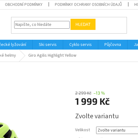
OBCHODNÍ PODMÍNKY
PODMÍNKY OCHRANY OSOBNÍCH ÚDAJŮ
H
HLEDAT
ecké lyžování
Ski servis
Cyklo servis
Půjčovna
Ja
ké helmy
Giro Agilis Highlight Yellow
2 299 Kč
–13 %
1 999 Kč
Měrná
Zvolte variantu
cena:
Velikost