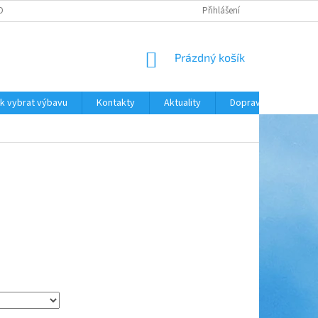
ODNOCENÍ OBCHODU
DOPRAVA A PLATBA
Přihlášení
NÁKUPNÍ
Prázdný košík
KOŠÍK
k vybrat výbavu
Kontakty
Aktuality
Doprava a platba