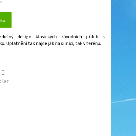
tu
íku
zdušný design klasických závodních přileb s
 Uplatnění tak najde jak na silnici, tak v terénu.
DÍLET