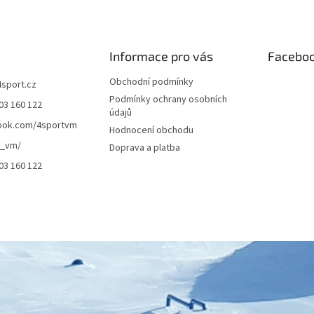
Informace pro vás
Facebo
Obchodní podmínky
4sport.cz
Podmínky ochrany osobních
03 160 122
údajů
ook.com/4sportvm
Hodnocení obchodu
t_vm/
Doprava a platba
03 160 122