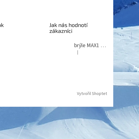
ok
Jak nás hodnotí
zákazníci
brýle MAX1 Thunder
|
Hodnocení produktu je 5 z 5 hvězdi
Vytvořil Shoptet