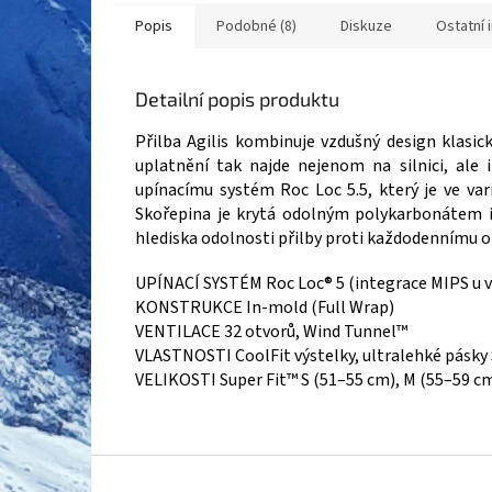
Popis
Podobné (8)
Diskuze
Ostatní 
Detailní popis produktu
Přilba Agilis kombinuje vzdušný design klasic
uplatnění tak najde nejenom na silnici, ale 
upínacímu systém Roc Loc 5.5, který je ve var
Skořepina je krytá odolným polykarbonátem i 
hlediska odolnosti přilby proti každodennímu 
UPÍNACÍ SYSTÉM Roc Loc® 5 (integrace MIPS u 
KONSTRUKCE In-mold (Full Wrap)
VENTILACE 32 otvorů, Wind Tunnel™
VLASTNOSTI CoolFit výstelky, ultralehké pásky 
VELIKOSTI Super Fit™ S (51–55 cm), M (55–59 cm
Z
á