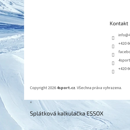
p
a
t
Kontakt
í
info
@
+420 6
faceb
4spor
+420 6
Copyright 2026
4sport.cz
. Všechna práva vyhrazena.
×
Splátková kalkulačka ESSOX