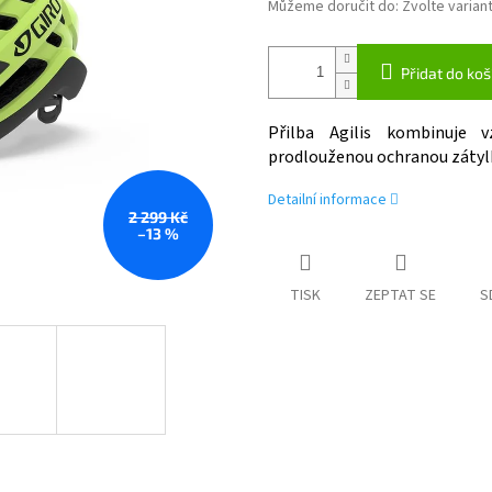
Můžeme doručit do:
Zvolte varian
Přidat do koš
Přilba Agilis kombinuje v
prodlouženou ochranou zátylku.
Detailní informace
2 299 Kč
–13 %
TISK
ZEPTAT SE
S