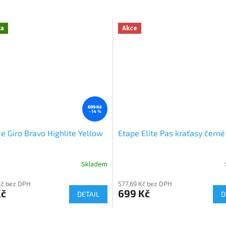
ka
Akce
699 Kč
–14 %
ce Giro Bravo Highlite Yellow
Etape Elite Pas kraťasy černé
Skladem
Kč bez DPH
577,69 Kč bez DPH
Kč
699 Kč
DETAIL
D