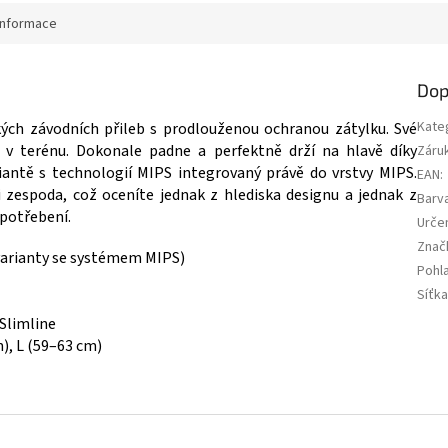
informace
Dop
Kate
kých závodních přileb s prodlouženou ochranou zátylku. Své
i v terénu. Dokonale padne a perfektně drží na hlavě díky
Záru
iantě s technologií MIPS integrovaný právě do vrstvy MIPS.
EAN
:
zespoda, což oceníte jednak z hlediska designu a jednak z
Barv
opotřebení.
Urče
Znač
varianty se systémem MIPS)
Pohla
Síťka
Slimline
), L (59–63 cm)