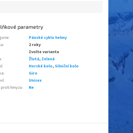
lňkové parametry
gorie
:
Pánské cyklo helmy
ka
:
2 roky
Zvolte variantu
a
:
Žlutá
,
Zelená
ní
:
Horské kolo
,
Silniční kolo
ka
:
Giro
ví
:
Unisex
 proti hmyzu
:
Ne