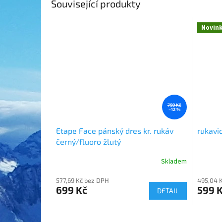
Související produkty
Novin
799 Kč
–12 %
Etape Face pánský dres kr. rukáv
rukavi
černý/fluoro žlutý
Skladem
577,69 Kč bez DPH
495,04 
699 Kč
599 
DETAIL