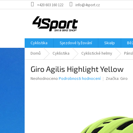
Přejít
+420 603 160 122
info@4sport.cz
na
obsah
Cyklistika
Sjezdové lyžování
Skialp
Běž
Domů
Cyklistika
Cyklistické helmy
Páns
Giro Agilis Highlight Yellow
Průměrné
Neohodnoceno
Podrobnosti hodnocení
Značka:
Giro
hodnocení
produktu
je
0,0
z
5
hvězdiček.