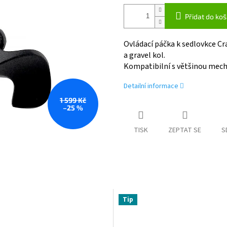
Přidat do koš
Ovládací páčka k sedlovkce Cr
a gravel kol.
Kompatibilní s většinou mech
Detailní informace
1 599 Kč
–25 %
TISK
ZEPTAT SE
S
Tip