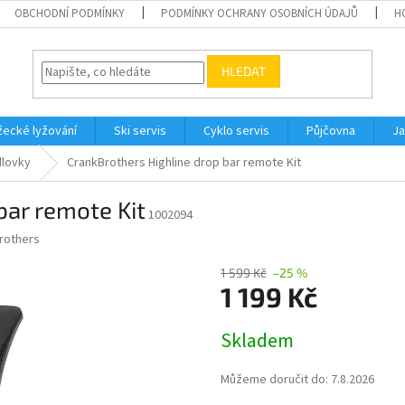
OBCHODNÍ PODMÍNKY
PODMÍNKY OCHRANY OSOBNÍCH ÚDAJŮ
H
HLEDAT
ecké lyžování
Ski servis
Cyklo servis
Půjčovna
Ja
lovky
CrankBrothers Highline drop bar remote Kit
bar remote Kit
1002094
rothers
1 599 Kč
–25 %
1 199 Kč
Měrná
Skladem
cena:
Můžeme doručit do:
7.8.2026