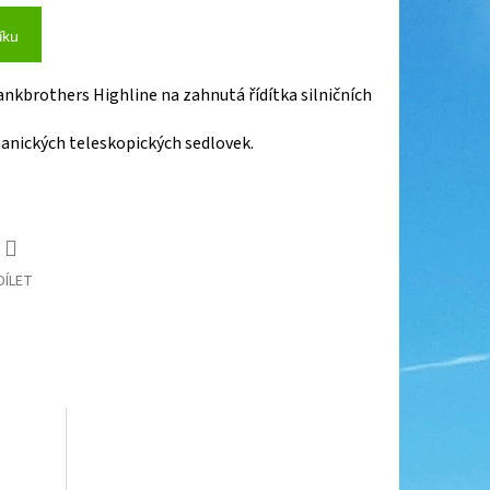
íku
ankbrothers Highline na zahnutá řídítka silničních
anických teleskopických sedlovek.
DÍLET