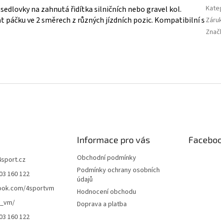
Kate
edlovky na zahnutá řidítka silničních nebo gravel kol.
t páčku ve 2 směrech z různých jízdních pozic. Kompatibilní s
Záru
Znač
Informace pro vás
Facebo
Obchodní podmínky
4sport.cz
Podmínky ochrany osobních
03 160 122
údajů
ook.com/4sportvm
Hodnocení obchodu
t_vm/
Doprava a platba
03 160 122