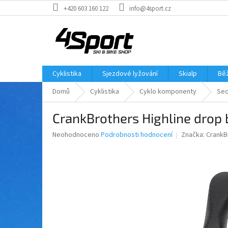
Přejít
+420 603 160 122
info@4sport.cz
na
obsah
Cyklistika
Sjezdové lyžování
Skialp
Běž
Domů
Cyklistika
Cyklo komponenty
Sed
CrankBrothers Highline drop 
Průměrné
Neohodnoceno
Podrobnosti hodnocení
Značka:
CrankB
hodnocení
produktu
je
0,0
z
5
hvězdiček.