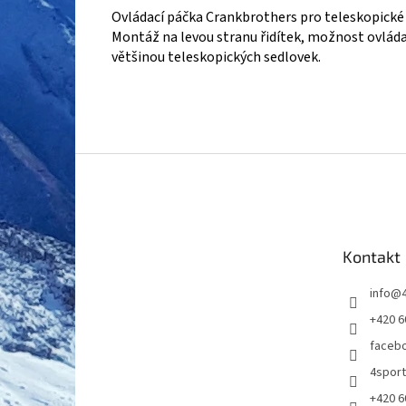
Ovládací páčka Crankbrothers pro teleskopické s
Montáž na levou stranu řidítek, možnost ovláda
většinou teleskopických sedlovek.
Z
á
p
a
t
Kontakt
í
info
@
+420 6
faceb
4spor
+420 6