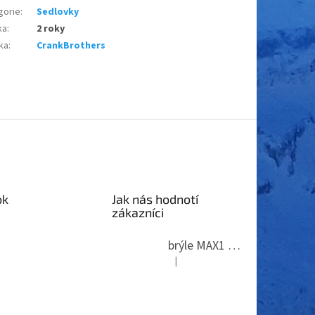
gorie
:
Sedlovky
ka
:
2 roky
ka
:
CrankBrothers
ok
Jak nás hodnotí
zákazníci
brýle MAX1 Thunder
|
Hodnocení produktu je 5 z 5 hvězdi