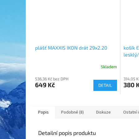
plášť MAXXIS IKON drát 29x2.20
košík 
lesklý
Skladem
536,36 Kč bez DPH
314,05 
649 Kč
380 
DETAIL
Popis
Podobné (8)
Diskuze
Ostatní 
Detailní popis produktu