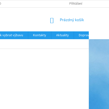
ODNOCENÍ OBCHODU
DOPRAVA A PLATBA
Přihlášení
NÁKUPNÍ
Prázdný košík
KOŠÍK
k vybrat výbavu
Kontakty
Aktuality
Doprava a platba