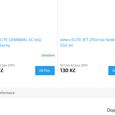
ELITE CANNIBAL XC bílý
lahev ELITE JET 21´černá/šedé
/černý
550 ml
Skladem
Kč bez DPH
107,44 Kč bez DPH
Kč
130 Kč
DETAIL
D
informace
Dop