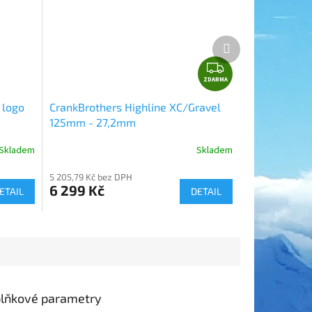
Další
produkt
Z
ZDARMA
D
A
 logo
CrankBrothers Highline XC/Gravel
R
125mm - 27,2mm
M
A
Skladem
Skladem
5 205,79 Kč bez DPH
6 299 Kč
ETAIL
DETAIL
lňkové parametry