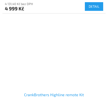
M
4 131,40 Kč bez DPH
DETAIL
4 999 Kč
A
CrankBrothers Highline remote Kit