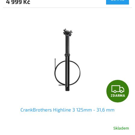
4 999 Kč
A
Z
ZDARMA
D
CrankBrothers Highline 3 125mm - 31,6 mm
A
R
Skladem