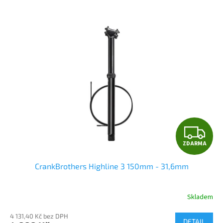
Z
ZDARMA
D
CrankBrothers Highline 3 150mm - 31,6mm
A
R
Skladem
M
4 131,40 Kč bez DPH
DETAIL