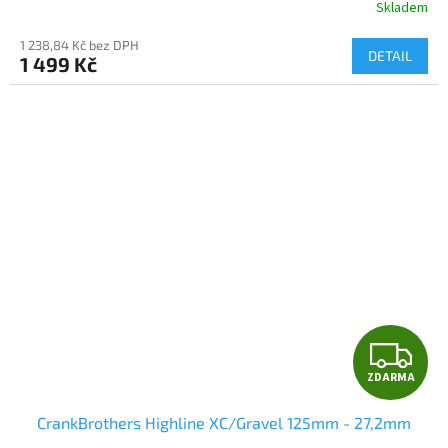
Skladem
1 238,84 Kč bez DPH
DETAIL
1 499 Kč
Z
ZDARMA
D
CrankBrothers Highline XC/Gravel 125mm - 27,2mm
A