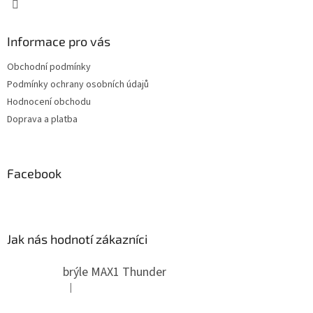
p
i
s
Informace pro vás
u
Obchodní podmínky
Podmínky ochrany osobních údajů
Hodnocení obchodu
Doprava a platba
Facebook
Jak nás hodnotí zákazníci
brýle MAX1 Thunder
|
Hodnocení produktu je 5 z 5 hvězdiček.