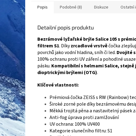
Popis
Podobné (8)
Diskuze
Ostatní 
Detailní popis produktu
Bezrámové lyžařské brýle Salice 105 s prém
filtrem S1
. Díky
zrcadlové vrstvě
čočka zlepšuje
povrchů jako vodní hladina, sníh či led.
Dvojité 
100% ochranu proti UV záření a pohodlné usaze
pásku.
Kompatibilní s helmami Salice, stejně j
dioptrickými brýlemi (OTG)
.
Klíčové vlastnosti:
Prémiová čočka ZEISS s RW (Rainbow) te
Široké zorné pole díky bezrámovému des
Měkká trojitá pěna a nastavitelný pásek z
Anti-fog úprava proti zamlžování
UV ochrana: 100% UV400
Kategorie slunečního filtru: S1