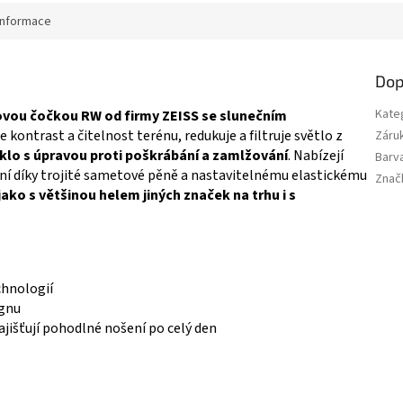
informace
Dop
Kate
iovou čočkou RW od firmy ZEISS se slunečním
 kontrast a čitelnost terénu, redukuje a filtruje světlo z
Záru
sklo s úpravou proti poškrábání a zamlžování
. Nabízejí
Barv
ní díky trojité sametové pěně a nastavitelnému elastickému
Znač
ako s většinou helem jiných značek na trhu i s
chnologií
ignu
ajišťují pohodlné nošení po celý den