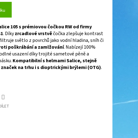
íku
alice 105 s prémiovou čočkou RW od firmy
S1
. Díky
zrcadlové vrstvě
čočka zlepšuje kontrast
filtruje světlo z povrchů jako vodní hladina, sníh či
proti poškrábání a zamlžování
. Nabízejí 100%
odlné usazení díky trojité sametové pěně a
pásku.
Kompatibilní s helmami Salice, stejně
 značek na trhu i s dioptrickými brýlemi (OTG)
.
DÍLET