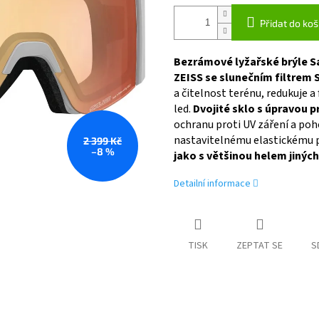
Přidat do koš
Bezrámové lyžařské brýle S
ZEISS se slunečním filtrem 
a čitelnost terénu, redukuje a 
led.
Dvojité sklo s úpravou 
ochranu proti UV záření a poh
nastavitelnému elastickému 
2 399 Kč
–8 %
jako s většinou helem jiných
Detailní informace
TISK
ZEPTAT SE
S