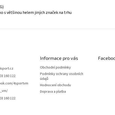
G)
ko s většinou helem jiných značek na trhu
Informace pro vás
Facebo
Obchodní podmínky
4sport.cz
Podmínky ochrany osobních
03 160 122
údajů
ook.com/4sportvm
Hodnocení obchodu
t_vm/
Doprava a platba
03 160 122