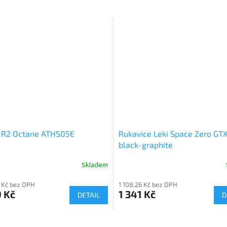
 R2 Octane ATHS05E
Rukavice Leki Space Zero GT
black-graphite
Skladem
 Kč bez DPH
1 108,26 Kč bez DPH
 Kč
1 341 Kč
DETAIL
D