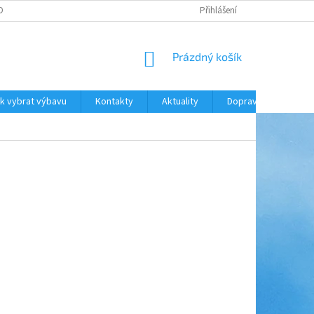
ODNOCENÍ OBCHODU
DOPRAVA A PLATBA
Přihlášení
NÁKUPNÍ
Prázdný košík
KOŠÍK
k vybrat výbavu
Kontakty
Aktuality
Doprava a platba