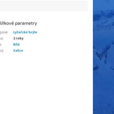
lňkové parametry
gorie
:
Lyžařské brýle
ka
:
2 roky
a
:
Bílá
ka
:
Salice