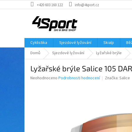
Přejít
+420 603 160 122
info@4sport.cz
na
obsah
Cyklistika
Sjezdové lyžování
Skialp
Běž
Domů
Sjezdové lyžování
Lyžařské brýle
Lyžařské brýle Salice 105 DA
Průměrné
Neohodnoceno
Podrobnosti hodnocení
Značka:
Salice
hodnocení
produktu
je
0,0
z
5
hvězdiček.