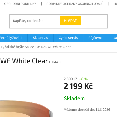
OBCHODNÍ PODMÍNKY
PODMÍNKY OCHRANY OSOBNÍCH ÚDAJŮ
H
HLEDAT
ecké lyžování
Ski servis
Cyklo servis
Půjčovna
Ja
Lyžařské brýle Salice 105 DARWF White Clear
RWF White Clear
1004488
2 399 Kč
–8 %
2 199 Kč
Měrná
Skladem
cena:
Můžeme doručit do:
11.8.2026