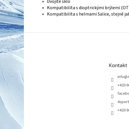
Dvojité sklo
Kompatibilita s dioptrickými brýlemi (OT
Kompatibilita s helmami Salice, stejně ja
Z
á
p
a
t
Kontakt
í
info
@
+420 6
faceb
4spor
+420 6