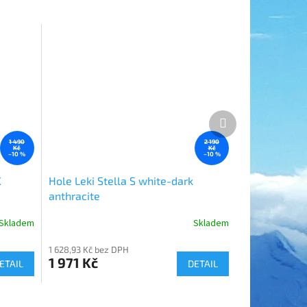
Další
produkt
1 490
2 190
Kč
Kč
–10 %
–10 %
X
Hole Leki Stella S white-dark
anthracite
Skladem
Skladem
1 628,93 Kč bez DPH
1 971 Kč
ETAIL
DETAIL