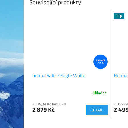
Související produkty
Tip
3 199 Kč
–10 %
helma Salice Eagle White
Helma
Skladem
2 379,34 Kč bez DPH
2 065,29
2 879 Kč
2 499
DETAIL