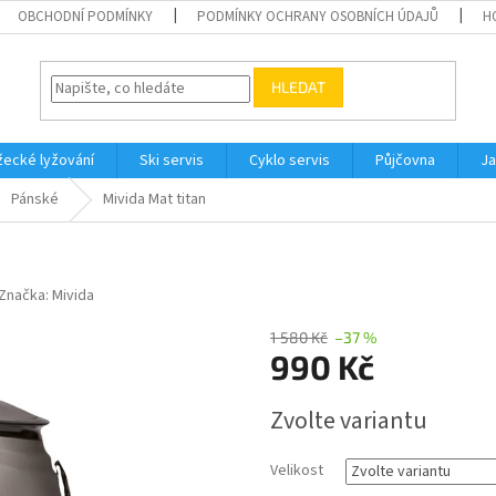
OBCHODNÍ PODMÍNKY
PODMÍNKY OCHRANY OSOBNÍCH ÚDAJŮ
H
HLEDAT
ecké lyžování
Ski servis
Cyklo servis
Půjčovna
Ja
Pánské
Mivida Mat titan
Značka:
Mivida
1 580 Kč
–37 %
990 Kč
Měrná
Zvolte variantu
cena:
Velikost