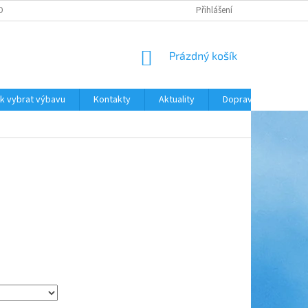
ODNOCENÍ OBCHODU
DOPRAVA A PLATBA
Přihlášení
NÁKUPNÍ
Prázdný košík
KOŠÍK
k vybrat výbavu
Kontakty
Aktuality
Doprava a platba