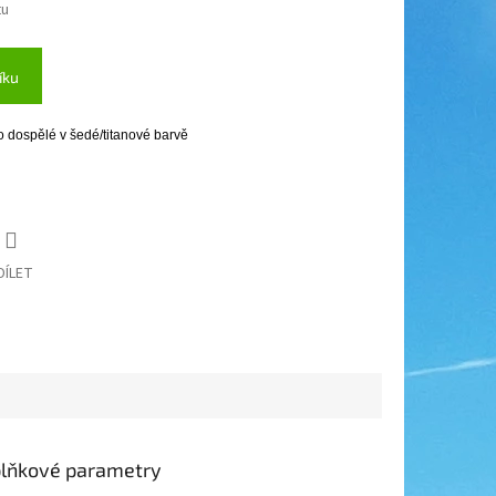
tu
íku
o dospělé v šedé/titanové barvě
DÍLET
lňkové parametry