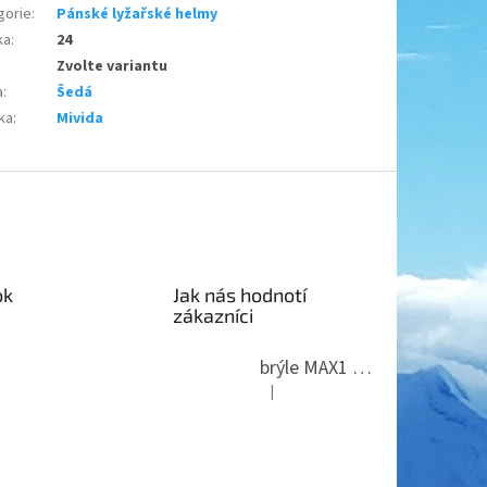
gorie
:
Pánské lyžařské helmy
ka
:
24
Zvolte variantu
a
:
Šedá
ka
:
Mivida
ok
Jak nás hodnotí
zákazníci
brýle MAX1 Thunder
|
Hodnocení produktu je 5 z 5 hvězdi