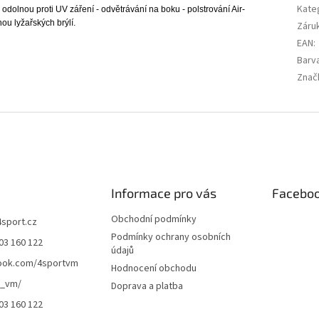
Kate
odolnou proti UV záření - odvětrávání na boku - polstrování Air-
nou lyžařských brýlí.
Záru
EAN
:
Barv
Znač
Informace pro vás
Facebo
Obchodní podmínky
4sport.cz
Podmínky ochrany osobních
03 160 122
údajů
ook.com/4sportvm
Hodnocení obchodu
t_vm/
Doprava a platba
03 160 122