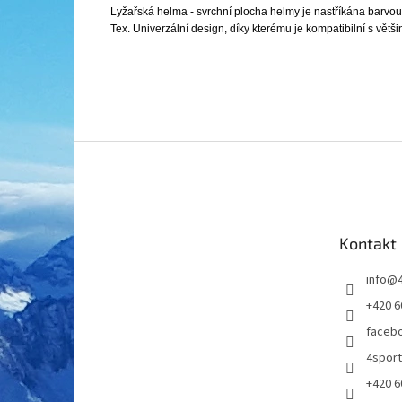
Lyžařská helma - svrchní plocha helmy je nastříkána barvou 
Tex. Univerzální design, díky kterému je kompatibilní s větši
Z
á
p
a
t
Kontakt
í
info
@
+420 6
faceb
4spor
+420 6