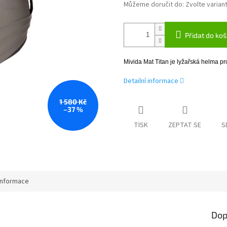
Můžeme doručit do:
Zvolte varian
Přidat do koš
Mivida Mat Titan je lyžařská helma pr
Detailní informace
1 580 Kč
–37 %
TISK
ZEPTAT SE
S
informace
Dop