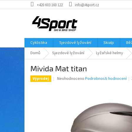
Přejít
+420 603 160 122
info@4sport.cz
na
obsah
Cyklistika
Sjezdové lyžování
Skialp
Běž
Domů
Sjezdové lyžování
Lyžařské helmy
Mivida Mat titan
Průměrné
Neohodnoceno
Podrobnosti hodnocení
Výprodej
hodnocení
produktu
je
0,0
z
5
hvězdiček.