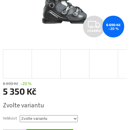
Z
6 690 Kč
–20 %
ZDARMA
D
A
R
M
A
6 690 Kč
–20 %
5 350 Kč
Měrná
Zvolte variantu
cena:
Velikost