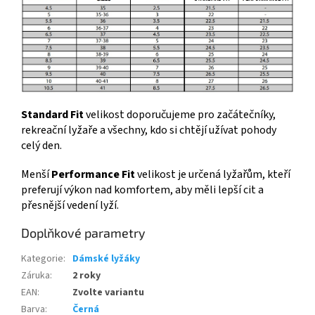
Standard Fit
velikost doporučujeme pro začátečníky,
rekreační lyžaře a všechny, kdo si chtějí užívat pohody
celý den.
Menší
Performance Fit
velikost je určená lyžařům, kteří
preferují výkon nad komfortem, aby měli lepší cit a
přesnější vedení lyží.
Doplňkové parametry
Kategorie
:
Dámské lyžáky
Záruka
:
2 roky
EAN
:
Zvolte variantu
Barva
:
Černá