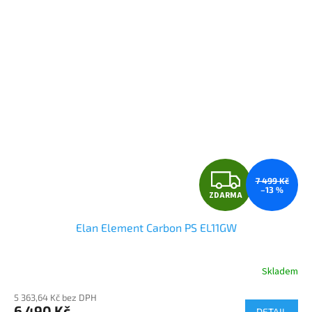
Z
7 499 Kč
–13 %
ZDARMA
D
Elan Element Carbon PS EL11GW
A
R
Skladem
M
5 363,64 Kč bez DPH
6 490 Kč
DETAIL