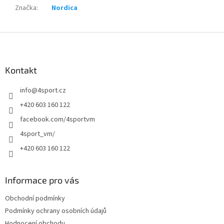
Značka
:
Nordica
Z
á
p
a
Kontakt
t
info
@
4sport.cz
í
+420 603 160 122
facebook.com/4sportvm
4sport_vm/
+420 603 160 122
Informace pro vás
Obchodní podmínky
Podmínky ochrany osobních údajů
Hodnocení obchodu