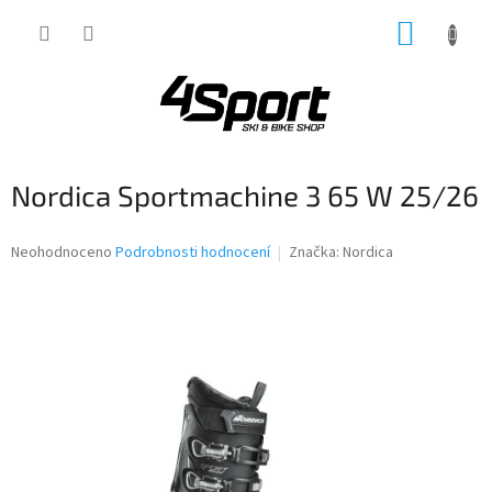
Přejít
NÁKUP
na
obsah
KOŠÍK
Nordica Sportmachine 3 65 W 25/26
Průměrné
Neohodnoceno
Podrobnosti hodnocení
Značka:
Nordica
hodnocení
produktu
je
0,0
z
5
hvězdiček.