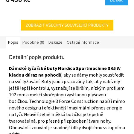
A
ZOBRAZIT VŠECHNY SOUVISEJÍCÍ PRODUKTY
Popis
Podobné (8)
Diskuze
Ostatní informace
Detailní popis produktu
Dámské lyžařské boty Nordica Sportmachine 3 65 W
kladou důraz na pohodlí
, aby se dámy mohly soustředit
na své lyžování. Boty jsou zpracovány tak, aby nabízely
ještě lepší kontrolu, vyznačují se širším, nízkým profilem
102 mm a měkčí skořepinou vystlanou plyšovou
botičkou. Technologie 3 Force Construction nabízí mimo
nového designu i efektivnější maximální přenos energie
na lyži. Neuvěřitelně měkká botička je tepelně
tvarovatelná, pro přesné přizpůsobení tvaru nohy.
Obouvání i zouvání je snadnější díky dvojitému vstupnímu