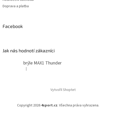
Doprava a platba
Facebook
Jak nás hodnotí zákazníci
brýle MAX1 Thunder
|
Hodnocení produktu je 5 z 5 hvězdiček.
Vytvořil Shoptet
Copyright 2026
4sport.cz
. Všechna práva vyhrazena.