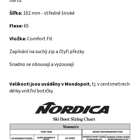
nártu.
Šířka:
102 mm - středně široké
Flexe:
65
Vložka:
Comfort Fit
Zapínání na suchý zip a čtyři přezky
Snadno se obouvají a vyzouvají
Velikosti jsou uváděny v Mondopoit
, tj. v centimetrech
délky vnitřní botičky.