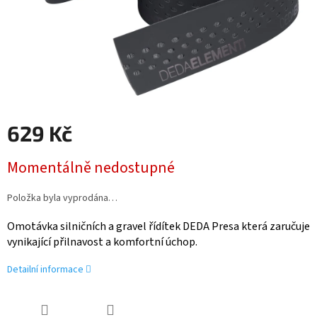
629 Kč
Měrná
Momentálně nedostupné
cena:
Položka byla vyprodána…
Omotávka silničních a gravel řídítek DEDA Presa která zaručuje
vynikající přilnavost a komfortní úchop.
Detailní informace