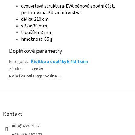
dvouvrtsvá struktura-EVA pěnová spodní část,
perforovaná PU vrchní vrstva
délka: 210 cm
šířka: 30 mm
tloušťka: 3 mm
hmotnost: 85 g
Doplňkové parametry
Kategorie
:
Řídítka a doplňky k řídítkům
Záruka
:
2 roky
Položka byla vyprodána…
Z
á
p
a
Kontakt
t
info
@
4sport.cz
í
+420 603 160 122