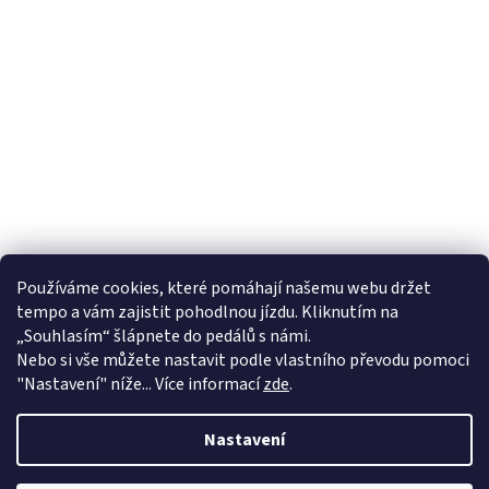
Používáme cookies, které pomáhají našemu webu držet
tempo a vám zajistit pohodlnou jízdu. Kliknutím na
„Souhlasím“ šlápnete do pedálů s námi.
Nebo si vše můžete nastavit podle vlastního převodu pomoci
"Nastavení" níže... Více informací
zde
.
Nastavení
Od 1.4. máme na kamenné prodejně ve Valašském Meziříčí letní