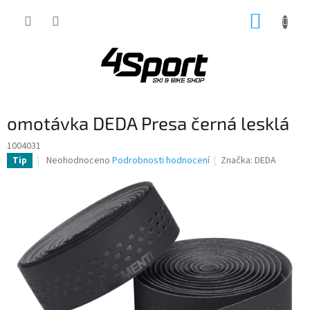
Přejít
NÁKUP
na
obsah
KOŠÍK
omotávka DEDA Presa černá lesklá
1004031
Průměrné
Neohodnoceno
Podrobnosti hodnocení
Značka:
DEDA
Tip
hodnocení
produktu
je
0,0
z
5
hvězdiček.