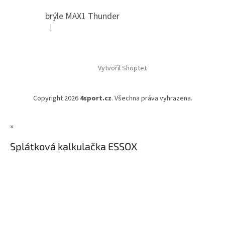
brýle MAX1 Thunder
|
Hodnocení produktu je 5 z 5 hvězdiček.
Vytvořil Shoptet
Copyright 2026
4sport.cz
. Všechna práva vyhrazena.
×
Splátková kalkulačka ESSOX