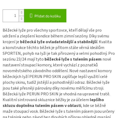
Přidat do košíku
Běžecké lyže pro všechny sportovce, kteří dělají vše pro
udržení a zlepšení kondice během zimní sezóny. Díky svému
krojení je
běžecká lyže ovladatelnější a stabilnější
. Kvalita
a konstrukce těchto běžek je přitom stále věrná ideálům
SPORTEN, pohyb na lyži je tak přirozený a velmi pohodlný. Pro
sezónu 23/24 mají tyto
běžecké lyže s tulením pásem
nové
nastavení stoupací komory, které vychází z poznatků
novoměstského závodního oddělení. Nové nastavení komory
běžeckých lyží PERUN PRO SKIN zajišťuje lepší využití celé
plochy skinu, tudíž jistější a pohodlnější odraz. Běžecké lyže
jsou také přesněji párovány díky novému měřícímu stroji.
Běžecká lyže PERUN PRO SKIN je vhodná na upravené tratě.
Kvalitní sintrovaná skluznice běžky je za účelem
lepšího
skluzu doplněna tulením pásem v oblasti
, kde se běžně
maže stoupací vosk. Běžecké lyže s tulením pásem jsou určeny
na trénink nebo závod bez dlouhých příprav ohledně mazání