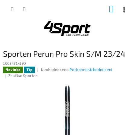
Přejít
NÁKUP
na
obsah
KOŠÍK
Sporten Perun Pro Skin S/M 23/24
1003431/190
Průměrné
Neohodnoceno
Podrobnosti hodnocení
Novinka
Tip
hodnocení
Značka:
Sporten
produktu
je
0,0
z
5
hvězdiček.