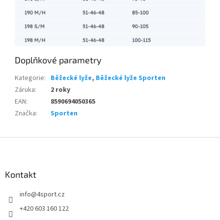
Doplňkové parametry
Kategorie
:
Běžecké lyže
,
Běžecké lyže Sporten
Záruka
:
2 roky
EAN
:
8590694050365
Značka
:
Sporten
Z
á
p
a
Kontakt
t
info
@
4sport.cz
í
+420 603 160 122