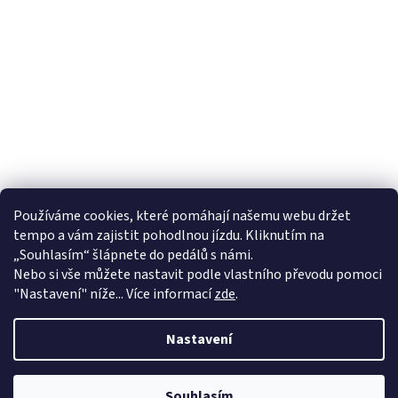
Používáme cookies, které pomáhají našemu webu držet
tempo a vám zajistit pohodlnou jízdu. Kliknutím na
„Souhlasím“ šlápnete do pedálů s námi.
Nebo si vše můžete nastavit podle vlastního převodu pomoci
"Nastavení" níže... Více informací
zde
.
Nastavení
Od 1.4. máme na kamenné prodejně ve Valašském Meziříčí letní
zkrácenou otevírací dobu ve všední dny do 17 hodin a v sobotu máme
Souhlasím