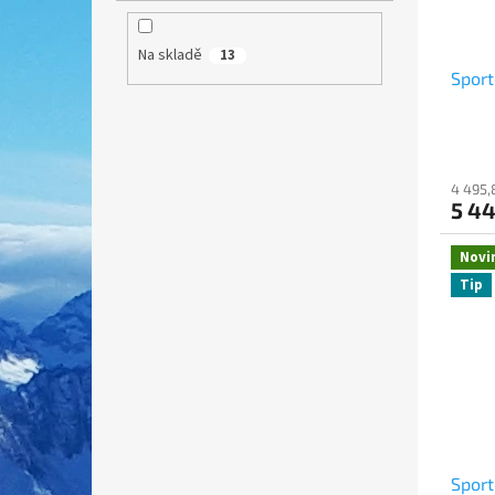
Na skladě
13
Sport
4 495,
5 4
Novi
Tip
Sport