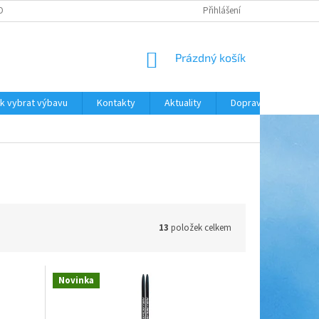
ODNOCENÍ OBCHODU
DOPRAVA A PLATBA
Přihlášení
NÁKUPNÍ
Prázdný košík
KOŠÍK
k vybrat výbavu
Kontakty
Aktuality
Doprava a platba
13
položek celkem
Novinka