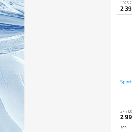
1 975,
2 39
Sport
2 471,
2 99
200