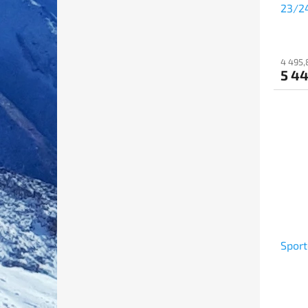
23/2
4 495,
5 4
Sport