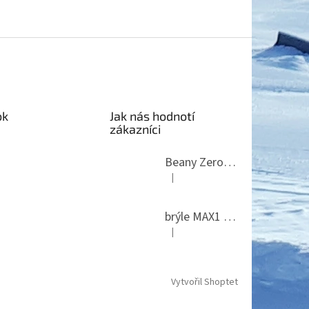
ok
Jak nás hodnotí
zákazníci
Beany Zero 24 White
|
Hodnocení produktu je 5 z 5 hvězdi
brýle MAX1 Thunder
|
Hodnocení produktu je 5 z 5 hvězdi
Vytvořil Shoptet