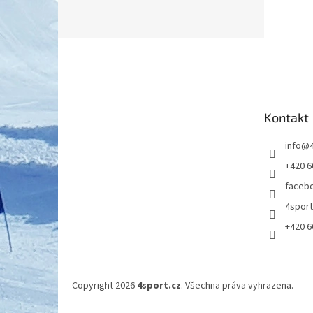
Z
á
p
a
t
Kontakt
í
info
@
+420 6
faceb
4spor
+420 6
Copyright 2026
4sport.cz
. Všechna práva vyhrazena.