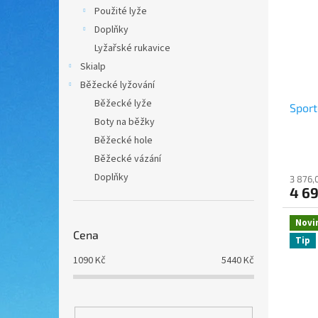
i
r
n
Použité lyže
s
o
e
Doplňky
p
d
l
r
u
Lyžařské rukavice
o
k
Skialp
d
t
Běžecké lyžování
u
ů
Běžecké lyže
Sport
k
Boty na běžky
t
ů
Běžecké hole
Běžecké vázání
Doplňky
3 876,
4 6
Novi
Cena
Tip
1090
Kč
5440
Kč