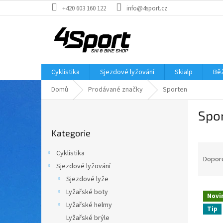
Přejít
+420 603 160 122
info@4sport.cz
na
obsah
Cyklistika
Sjezdové lyžování
Skialp
Běž
Domů
Prodávané značky
Sporten
P
Spo
o
Přeskočit
s
Kategorie
kategorie
t
Ř
r
Cyklistika
a
a
Dopor
Sjezdové lyžování
z
n
Sjezdové lyže
e
n
V
n
í
Lyžařské boty
Novi
ý
í
p
Lyžařské helmy
Tip
p
p
a
Lyžařské brýle