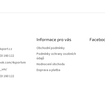
O
v
l
á
d
a
c
í
Informace pro vás
Facebo
p
r
Obchodní podmínky
4sport.cz
v
Podmínky ochrany osobních
03 160 122
k
údajů
y
ook.com/4sportvm
Hodnocení obchodu
v
t_vm/
ý
Doprava a platba
p
03 160 122
i
s
u