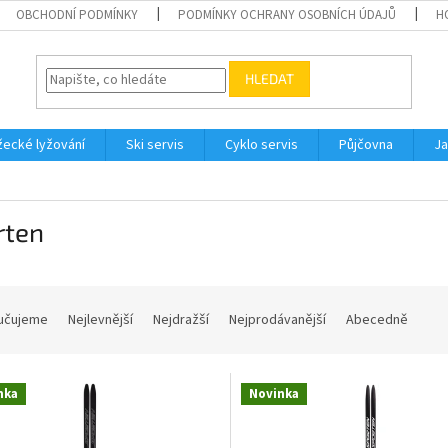
OBCHODNÍ PODMÍNKY
PODMÍNKY OCHRANY OSOBNÍCH ÚDAJŮ
H
HLEDAT
ecké lyžování
Ski servis
Cyklo servis
Půjčovna
Ja
rten
učujeme
Nejlevnější
Nejdražší
Nejprodávanější
Abecedně
nka
Novinka